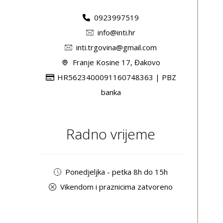
0923997519
info@inti.hr
inti.trgovina@gmail.com
Franje Kosine 17, Đakovo
HR5623400091160748363 | PBZ
banka
Radno vrijeme
Ponedjeljka - petka 8h do 15h
Vikendom i praznicima zatvoreno