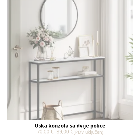
Uska konzola sa dvije police
70,00
€
–
89,00
€
(PDV uključen)