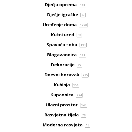
Dječja oprema
113
Dječje igračke
6
Uređenje doma
1220
Kućni ured
68
Spavaća soba
193
Blagavaonica
131
Dekoracije
22
Dnevni boravak
225
Kuhinja
156
Kupaonica
274
Ulazni prostor
140
Rasvjetna tijela
70
Moderna rasvjeta
15