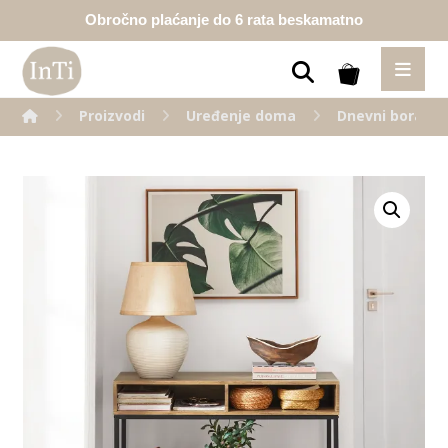
Obročno plaćanje do 6 rata beskamatno
Proizvodi
Uređenje doma
Dnevni borava
Enlarge the image