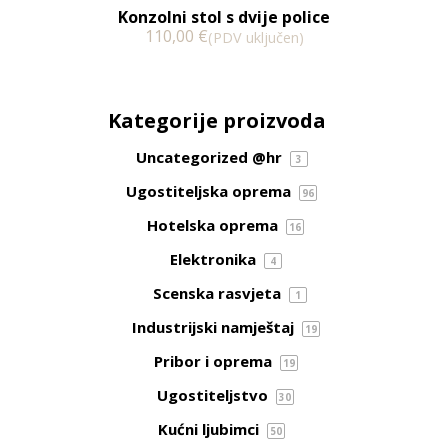
Konzolni stol s dvije police
110,00
€
(PDV uključen)
Kategorije proizvoda
Uncategorized @hr
3
Ugostiteljska oprema
96
Hotelska oprema
16
Elektronika
4
Scenska rasvjeta
1
Industrijski namještaj
19
Pribor i oprema
19
Ugostiteljstvo
30
Kućni ljubimci
50