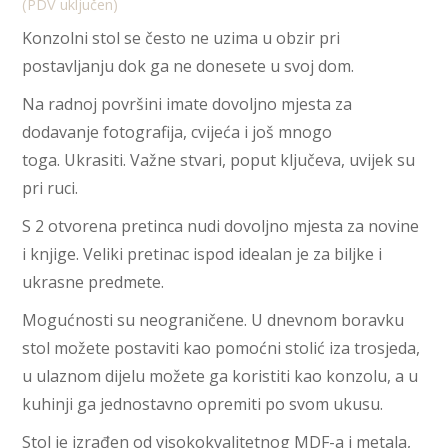
(PDV uključen)
Konzolni stol se često ne uzima u obzir pri
postavljanju dok ga ne donesete u svoj dom.
Na radnoj površini imate dovoljno mjesta za
dodavanje fotografija, cvijeća i još mnogo
toga. Ukrasiti. Važne stvari, poput ključeva, uvijek su
pri ruci.
S 2 otvorena pretinca nudi dovoljno mjesta za novine
i knjige. Veliki pretinac ispod idealan je za biljke i
ukrasne predmete.
Mogućnosti su neograničene. U dnevnom boravku
stol možete postaviti kao pomoćni stolić iza trosjeda,
u ulaznom dijelu možete ga koristiti kao konzolu, a u
kuhinji ga jednostavno opremiti po svom ukusu.
Stol je izrađen od visokokvalitetnog MDF-a i metala,