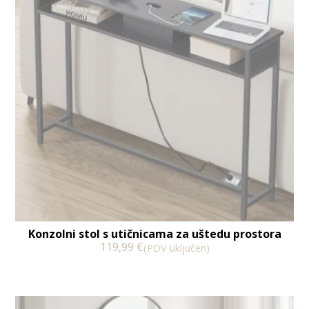
Konzolni stol s utičnicama za uštedu prostora
119,99
€
(PDV uključen)