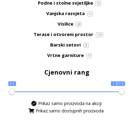
Podne i stolne svjetiljke
15
Vanjska rasvjeta
11
Visilice
28
Terase i otvoreni prostor
173
Barski setovi
53
Vrtne garniture
77
Cjenovni rang
6 €
1 327 €
Prikaz samo proizvoda na akciji
Prikaz samo dostupnih proizvoda