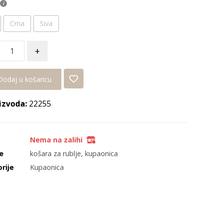
Crna
Siva
+
Dodaj u košaricu
izvoda:
22255
s
Nema na zalihi
e
košara za rublje
,
kupaonica
rije
Kupaonica