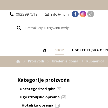
0923997519
info@inti.hr
SHOP
UGOSTITELJSKA OPR
Proizvodi
Uređenje doma
Kupaonica
Kategorije proizvoda
Uncategorized @hr
3
Ugostiteljska oprema
96
Hotelska oprema
16