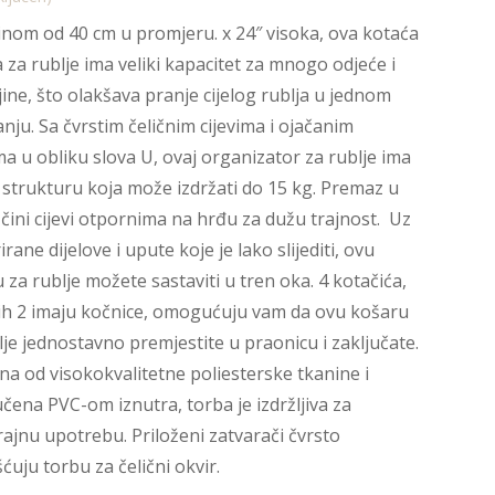
činom od 40 cm u promjeru. x 24″ visoka, ova kotaća
 za rublje ima veliki kapacitet za mnogo odjeće i
jine, što olakšava pranje cijelog rublja u jednom
nju. Sa čvrstim čeličnim cijevima i ojačanim
a u obliku slova U, ovaj organizator za rublje ima
 strukturu koja može izdržati do 15 kg. Premaz u
čini cijevi otpornima na hrđu za dužu trajnost. Uz
rane dijelove i upute koje je lako slijediti, ovu
 za rublje možete sastaviti u tren oka. 4 kotačića,
ih 2 imaju kočnice, omogućuju vam da ovu košaru
lje jednostavno premjestite u praonicu i zaključate.
na od visokokvalitetne poliesterske tkanine i
čena PVC-om iznutra, torba je izdržljiva za
ajnu upotrebu. Priloženi zatvarači čvrsto
šćuju torbu za čelični okvir.