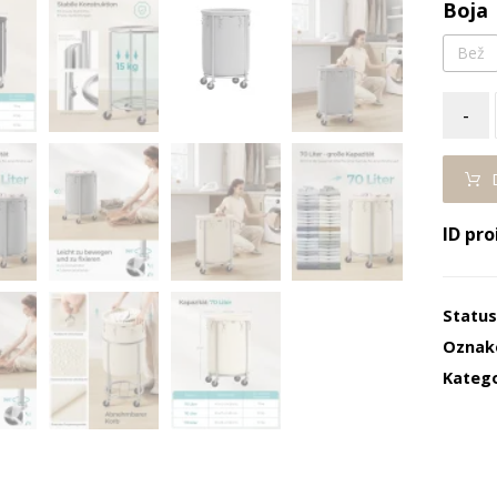
Boja
Bež
-
ID pro
Statu
Oznak
Katego