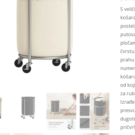
S veli
košara
postel
putova
pločam
čvrstu
prahu 
numeri
košaru
od koj
za rub
Izrađe
presvu
dugotr
pričvr