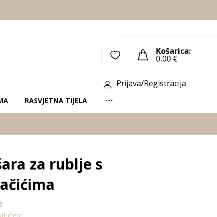
Košarica:
0,00
€
Prijava/Registracija
MA
RASVJETNA TIJELA
ara za rublje s
ačićima
€
ljučen)