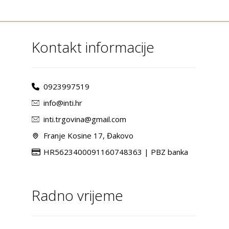
Kontakt informacije
0923997519
info@inti.hr
inti.trgovina@gmail.com
Franje Kosine 17, Đakovo
HR5623400091160748363 | PBZ banka
Radno vrijeme