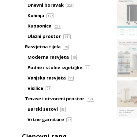
Dnevni boravak
226
Kuhinja
157
Kupaonica
277
Ulazni prostor
141
Rasvjetna tijela
70
Moderna rasvjeta
15
Podne i stolne svjetiljke
15
Vanjska rasvjeta
11
Visilice
28
Terase i otvoreni prostor
173
Barski setovi
53
Vrtne garniture
77
Cjenovni rang