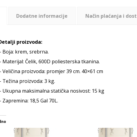
Dodatne informacije
Način plaćanja i dos
Detalji proizvoda:
– Boja: krem, srebrna.
– Materijal: Čelik, 600D poliesterska tkanina.
– Veličina proizvoda: promjer 39 cm. 40×61 cm
– Težina proizvoda: 3 kg.
– Ukupna maksimalna statička nosivost: 15 kg
– Zapremina: 18,5 Gal 70L.
dno