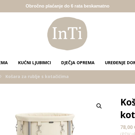
Obročno plaćanje do 6 rata beskamatno
EMA
KUĆNI LJUBIMCI
DJEČJA OPREMA
UREĐENJE DO
Košara za rublje s kotačićima
Koš
Enlarge the image
kot
78,00
(PDV uk