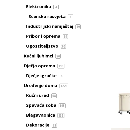
Elektronika
4
Scenska rasvjeta
1
Industrijski namještaj
19
Pribor i oprema
19
Ugostiteljstvo
30
Kućni ljubimci
50
Dječja oprema
113
Dječje igračke
6
Uređenje doma
1228
Kućni ured
68
Spavaća soba
193
Blagavaonica
133
Dekoracije
22