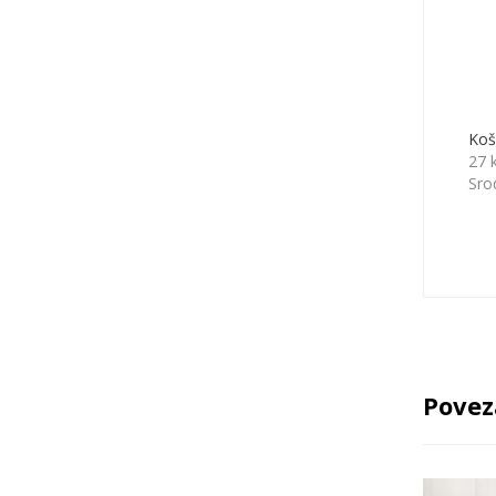
Koš
27 
Sro
Povez