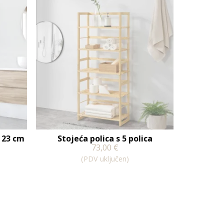
 23 cm
Stojeća polica s 5 polica
73,00
€
(PDV uključen)