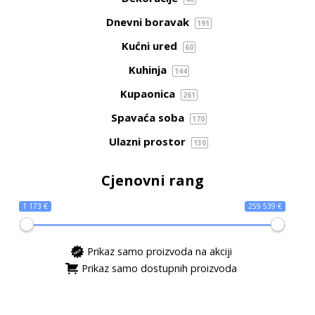
Dnevni boravak
191
Kućni ured
60
Kuhinja
144
Kupaonica
261
Spavaća soba
170
Ulazni prostor
130
Cjenovni rang
1 173 €
259 539 €
Prikaz samo proizvoda na akciji
Prikaz samo dostupnih proizvoda