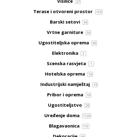
Visilice
27
Terase i otvoreni prostor
139
Barski setovi
46
Vrtne garniture
56
Ugostiteljska oprema
90
Elektronika
3
Scenska rasvjeta
1
Hotelska oprema
16
Industrijski namještaj
19
Pribor i oprema
18
Ugostiteljstvo
28
Uređenje doma
1120
Blagavaonica
113
Dekoracije
40