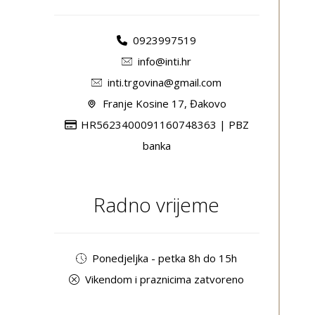
0923997519
info@inti.hr
inti.trgovina@gmail.com
Franje Kosine 17, Đakovo
HR5623400091160748363 | PBZ
banka
Radno vrijeme
Ponedjeljka - petka 8h do 15h
Vikendom i praznicima zatvoreno