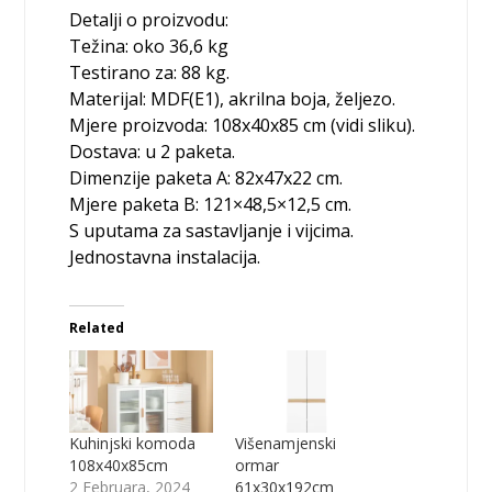
Detalji o proizvodu:
Težina: oko 36,6 kg
Testirano za: 88 kg.
Materijal: MDF(E1), akrilna boja, željezo.
Mjere proizvoda: 108x40x85 cm (vidi sliku).
Dostava: u 2 paketa.
Dimenzije paketa A: 82x47x22 cm.
Mjere paketa B: 121×48,5×12,5 cm.
S uputama za sastavljanje i vijcima.
Jednostavna instalacija.
Related
Kuhinjski komoda
Višenamjenski
108x40x85cm
ormar
2 Februara, 2024
61x30x192cm