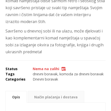
komad namještaja odiše šarmom retro i seoskog stila
koji savršeno pristaje uz svaki tip namještaja. Svojim
ravnim i čistim linijama dat će vašem interijeru
izrazito moderan štih.
Savršeno u dnevnoj sobi ili na ulazu, može djelovati i
kao komplementarni komad namještaja u spavaćoj
sobi za izlaganje okvira za fotografije, knjiga i drugih
ukrasnih predmeta!
Status
Nema na zalihi
Tags
dnevni boravak
,
komoda za dnevni boravak
Categories
Dnevni boravak
Opis
Način plaćanja i dostava