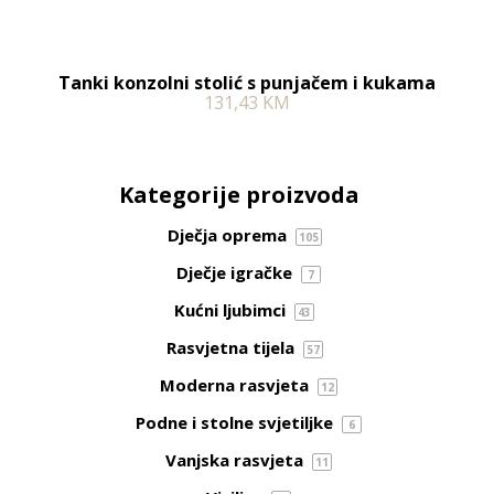
Tanki konzolni stolić s punjačem i kukama
131,43
KM
Kategorije proizvoda
Dječja oprema
105
Dječje igračke
7
Kućni ljubimci
43
Rasvjetna tijela
57
Moderna rasvjeta
12
Podne i stolne svjetiljke
6
Vanjska rasvjeta
11