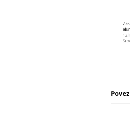
Zak
alu
12 
Sro
Povez