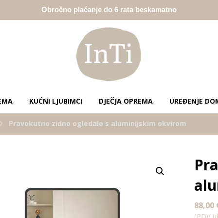
Obročno plaćanje do 6 rata beskamatno
EMA
KUĆNI LJUBIMCI
DJEČJA OPREMA
UREĐENJE DO
Pravokutno zidno ogledalo s aluminijskim okvirom
Pra
Enlarge the image
alu
88,00
(PDV uk