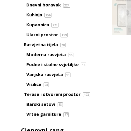
Dnevni boravak
224
Kuhinja
156
Kupaonica
273
Ulazni prostor
139
Rasvjetna tijela
70
Moderna rasvjeta
15
Podne i stolne svjetiljke
15
Vanjska rasvjeta
11
Visilice
28
Terase i otvoreni prostor
173
Barski setovi
53
Vrtne garniture
77
Cjenovni rang