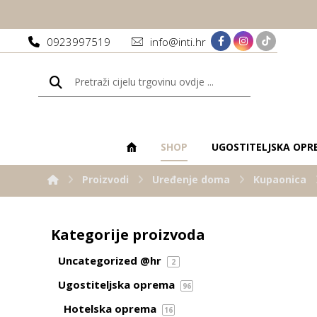
0923997519
info@inti.hr
SHOP
UGOSTITELJSKA OPR
Proizvodi
Uređenje doma
Kupaonica
Kategorije proizvoda
Uncategorized @hr
2
Ugostiteljska oprema
96
Hotelska oprema
16