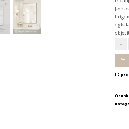
trajanj
Jednos
brigom
ogleda
objesi
-
ID pro
Oznak
Katego