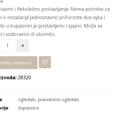
a.
tavno i fleksibilno postavljanje: Nema potrebe za
 o instalaciji! Jednostavno pričvrstite dva vijka i
lo u kupaonici je postavljeno i sjajno. Može se
ti i vodoravno ili okomito.
+
Dodaj u košaricu
izvoda:
28320
e
ogledalo
,
pravokutno ogledalo
rije
Kupaonica