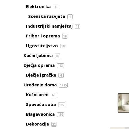
Elektronika
4
Scenska rasvjeta
1
Industrijski namještaj
19
Pribor i oprema
19
Ugostiteljstvo
30
Kućni ljubimci
49
Dječja oprema
113
Dječje igračke
6
Uređenje doma
1215
Kućni ured
68
Spavaća soba
192
Blagavaonica
130
Dekoracije
22