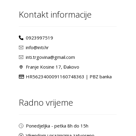
Kontakt informacije
0923997519
info@inti.hr
inti.trgovina@gmail.com
Franje Kosine 17, Đakovo
HR5623400091160748363 | PBZ banka
Radno vrijeme
Ponedjeljka - petka 8h do 15h
Vikendom i praznicima zatvoreno