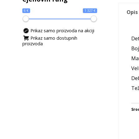
6 €
1 327 €
Opis
Prikaz samo proizvoda na akciji
Prikaz samo dostupnih
Det
proizvoda
Boj
Mat
Vel
Deb
Tež
Sro