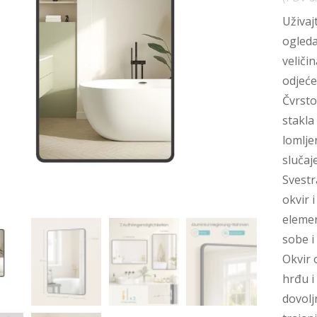
Uživaj
ogleda
veliči
odjeće
Čvrsto
stakla
lomlje
slučaj
Svestr
okvir 
elemen
sobe i
Okvir 
hrđu i
dovolj