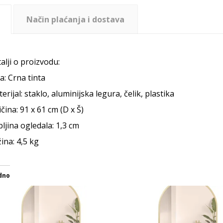
Način plaćanja i dostava
alji o proizvodu:
a: Crna tinta
erijal: staklo, aluminijska legura, čelik, plastika
ičina: 91 x 61 cm (D x Š)
ljina ogledala: 1,3 cm
ina: 4,5 kg
dno