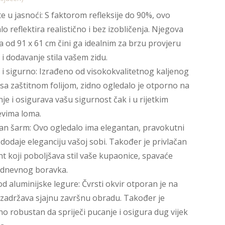
te u jasnoći: S faktorom refleksije do 90%, ovo
lo reflektira realistično i bez izobličenja. Njegova
na od 91 x 61 cm čini ga idealnim za brzu provjeru
 i dodavanje stila vašem zidu.
 i sigurno: Izrađeno od visokokvalitetnog kaljenog
 sa zaštitnom folijom, zidno ogledalo je otporno na
nje i osigurava vašu sigurnost čak i u rijetkim
evima loma.
an šarm: Ovo ogledalo ima elegantan, pravokutni
i dodaje eleganciju vašoj sobi. Također je privlačan
t koji poboljšava stil vaše kupaonice, spavaće
 dnevnog boravka.
od aluminijske legure: Čvrsti okvir otporan je na
 zadržava sjajnu završnu obradu. Također je
no robustan da spriječi pucanje i osigura dug vijek