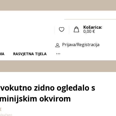
Košarica:
0,00
€
Prijava/Registracija
MA
RASVJETNA TIJELA
vokutno zidno ogledalo s
minijskim okvirom
€
ljučen)