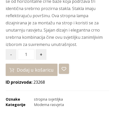
se od horizontalne crne baze koja podržava tri
identična srebrno prozirna stakla. Stakla imaju
reflektirajuću površinu. Ova stropna lampa
dizajnirana je za montažu na strop i koristi se za
unutarnju rasvjetu. Sjajan dizajn i elegantna crno
srebrna kombinacija čine ovu svjetiljku zanimljivim
izborom za suvremenu unutrašnjost.
-
+
Dodaj u košaricu
ID proizvoda:
23268
Oznake
stropna svjetiljka
Kategorije
Moderna rasvjeta