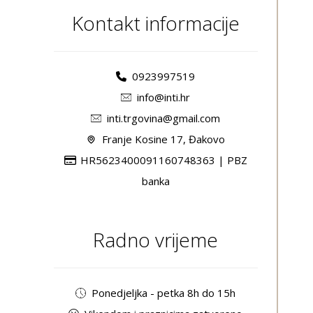
Kontakt informacije
0923997519
info@inti.hr
inti.trgovina@gmail.com
Franje Kosine 17, Đakovo
HR5623400091160748363 | PBZ
banka
Radno vrijeme
Ponedjeljka - petka 8h do 15h