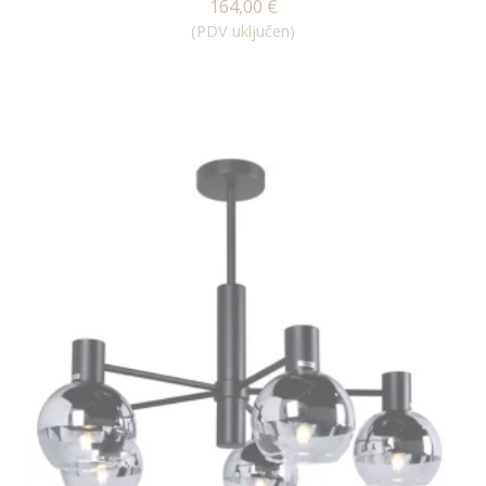
164,00
€
(PDV uključen)