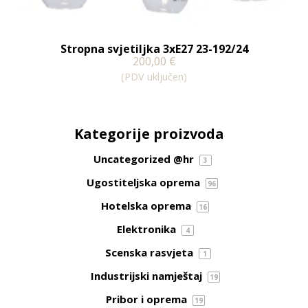
Stropna svjetiljka 3xE27 23-192/24
200,00
€
(PDV uključen)
Kategorije proizvoda
Uncategorized @hr
3
Ugostiteljska oprema
96
Hotelska oprema
16
Elektronika
4
Scenska rasvjeta
1
Industrijski namještaj
19
Pribor i oprema
19