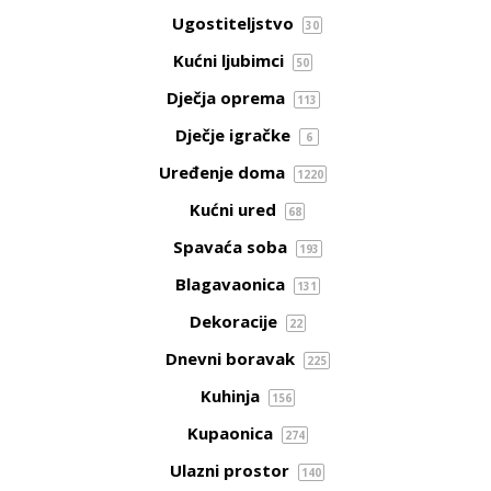
Ugostiteljstvo
30
Kućni ljubimci
50
Dječja oprema
113
Dječje igračke
6
Uređenje doma
1220
Kućni ured
68
Spavaća soba
193
Blagavaonica
131
Dekoracije
22
Dnevni boravak
225
Kuhinja
156
Kupaonica
274
Ulazni prostor
140