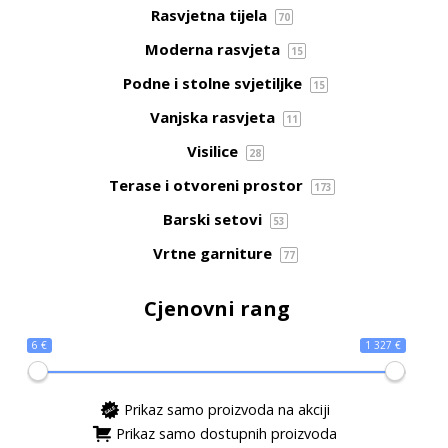
Rasvjetna tijela
70
Moderna rasvjeta
15
Podne i stolne svjetiljke
15
Vanjska rasvjeta
11
Visilice
28
Terase i otvoreni prostor
173
Barski setovi
53
Vrtne garniture
77
Cjenovni rang
6 €
1 327 €
Prikaz samo proizvoda na akciji
Prikaz samo dostupnih proizvoda