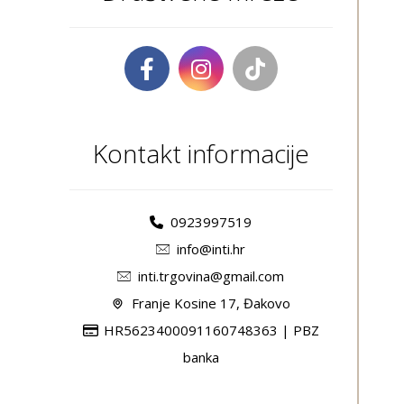
Kontakt informacije
0923997519
info@inti.hr
inti.trgovina@gmail.com
Franje Kosine 17, Đakovo
HR5623400091160748363 | PBZ
banka