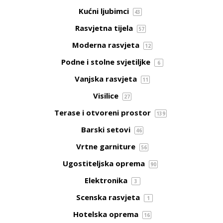
Kućni ljubimci
43
Rasvjetna tijela
57
Moderna rasvjeta
12
Podne i stolne svjetiljke
6
Vanjska rasvjeta
11
Visilice
27
Terase i otvoreni prostor
139
Barski setovi
46
Vrtne garniture
56
Ugostiteljska oprema
90
Elektronika
3
Scenska rasvjeta
1
Hotelska oprema
16