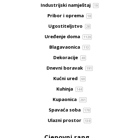
Industrijski namještaj
19
Pribor i oprema
18
Ugostiteljstvo
28
Uređenje doma
1120
Blagavaonica
113
Dekoracije
40
Dnevni boravak
191
Kućni ured
60
Kuhinja
144
Kupaonica
261
Spavaća soba
170
Ulazni prostor
130
Cjenovni rang