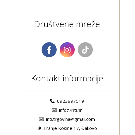
Društvene mreže
Kontakt informacije
0923997519
info@inti.hr
inti.trgovina@gmail.com
Franje Kosine 17, Đakovo