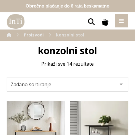
Obročno plaćanje do 6 rata beskamatno
Proizvodi
konzolni stol
konzolni stol
Prikaži sve 14 rezultate