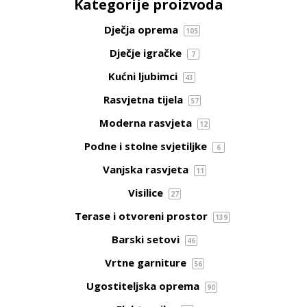
Kategorije proizvoda
Dječja oprema
105
Dječje igračke
7
Kućni ljubimci
43
Rasvjetna tijela
57
Moderna rasvjeta
12
Podne i stolne svjetiljke
6
Vanjska rasvjeta
11
Visilice
27
Terase i otvoreni prostor
139
Barski setovi
46
Vrtne garniture
56
Ugostiteljska oprema
90