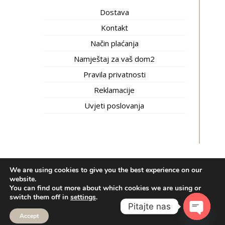
Dostava
Kontakt
Način plaćanja
Namještaj za vaš dom2
Pravila privatnosti
Reklamacije
Uvjeti poslovanja
We are using cookies to give you the best experience on our
Inti trgovina © 2020.
Izrada web shopa:
kT dizajn
website.
You can find out more about which cookies we are using or
Bosnian
Hrvatski
(
Croatian
)
switch them off in
settings
.
српски
(
Serbian
)
Pitajte nas
Accept
Open cha