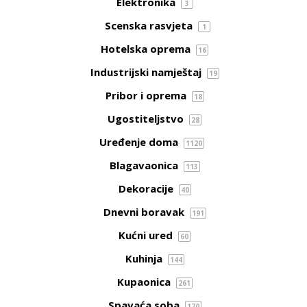
Elektronika
3
Scenska rasvjeta
1
Hotelska oprema
16
Industrijski namještaj
19
Pribor i oprema
18
Ugostiteljstvo
28
Uređenje doma
1120
Blagavaonica
113
Dekoracije
40
Dnevni boravak
191
Kućni ured
60
Kuhinja
144
Kupaonica
261
Spavaća soba
170