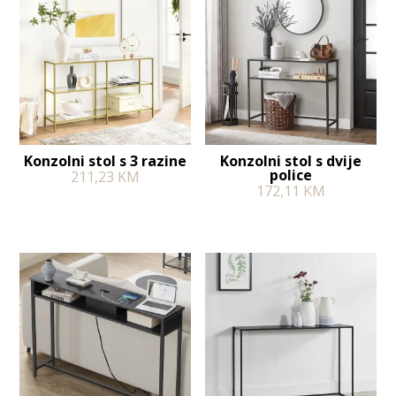
Konzolni stol s 3 razine
Konzolni stol s dvije
police
211,23
KM
172,11
KM