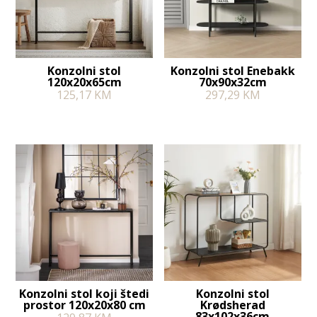
Konzolni stol
Konzolni stol Enebakk
120x20x65cm
70x90x32cm
125,17
KM
297,29
KM
Konzolni stol koji štedi
Konzolni stol
prostor 120x20x80 cm
Krødsherad
83x102x36cm