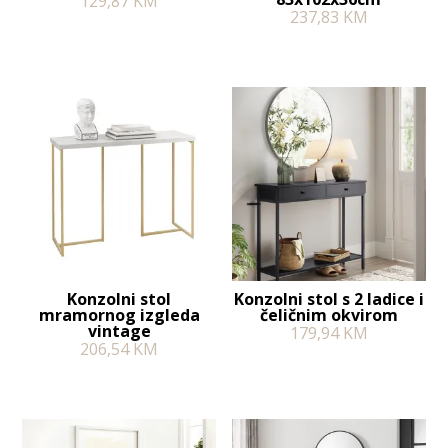
129,87
KM
237,83
KM
Konzolni stol
Konzolni stol s 2 ladice i
mramornog izgleda
čeličnim okvirom
vintage
179,94
KM
206,54
KM