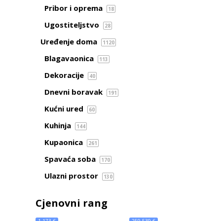
Pribor i oprema
18
Ugostiteljstvo
28
Uređenje doma
1120
Blagavaonica
113
Dekoracije
40
Dnevni boravak
191
Kućni ured
60
Kuhinja
144
Kupaonica
261
Spavaća soba
170
Ulazni prostor
130
Cjenovni rang