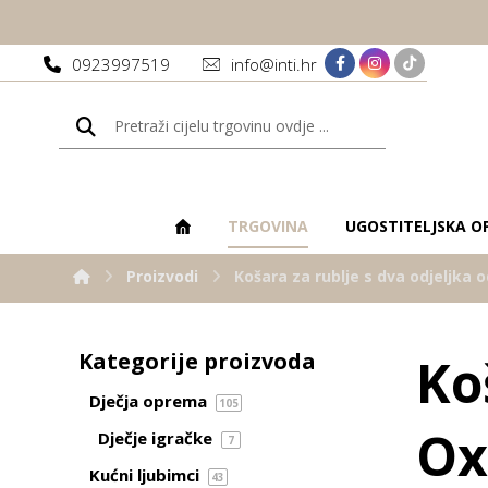
0923997519
info@inti.hr
TRGOVINA
UGOSTITELJSKA O
Proizvodi
Košara za rublje s dva odjeljka 
Kategorije proizvoda
Ko
Dječja oprema
105
Ox
Dječje igračke
7
Kućni ljubimci
43