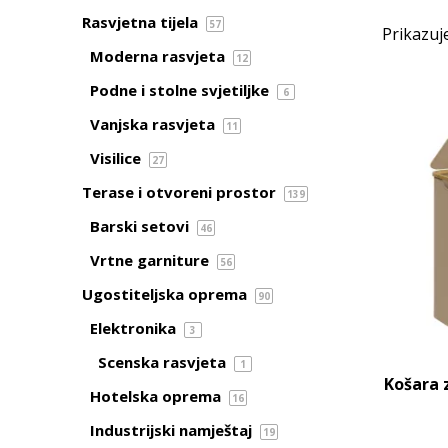
Rasvjetna tijela
57
Prikazuj
Moderna rasvjeta
12
Podne i stolne svjetiljke
6
Vanjska rasvjeta
11
Visilice
27
Terase i otvoreni prostor
139
Barski setovi
46
Vrtne garniture
56
Ugostiteljska oprema
90
Elektronika
3
Scenska rasvjeta
1
Košara z
Hotelska oprema
16
Industrijski namještaj
19