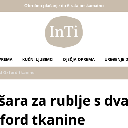
Obročno plaćanje do 6 rata beskamatno
PREMA
KUĆNI LJUBIMCI
DJEČJA OPREMA
UREĐENJE 
od Oxford tkanine
šara za rublje s dva
ford tkanine