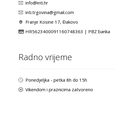
info@inti.hr
inti.trgovina@gmail.com
Franje Kosine 17, Đakovo
HR5623400091160748363 | PBZ banka
Radno vrijeme
Ponedjeljka - petka 8h do 15h
Vikendom i praznicima zatvoreno