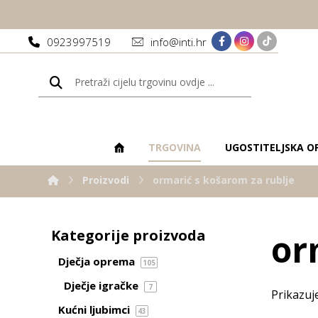
0923997519
info@inti.hr
TRGOVINA
UGOSTITELJSKA O
Proizvodi
ormarić s košarom za rublje
Kategorije proizvoda
or
Dječja oprema
105
Dječje igračke
7
Prikazuj
Kućni ljubimci
43