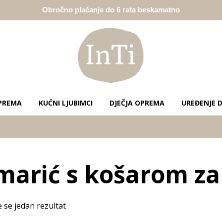
Obročno plaćanje do 6 rata beskamatno
PREMA
KUĆNI LJUBIMCI
DJEČJA OPREMA
UREĐENJE 
marić s košarom za
e se jedan rezultat