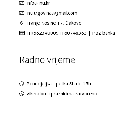
info@inti.hr
inti.trgovina@gmail.com
Franje Kosine 17, Đakovo
HR5623400091160748363 | PBZ banka
Radno vrijeme
Ponedjeljka - petka 8h do 15h
Vikendom i praznicima zatvoreno