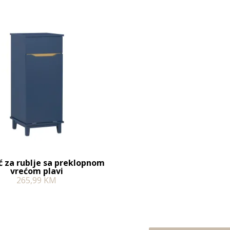
 za rublje sa preklopnom
vrećom plavi
265,99
KM