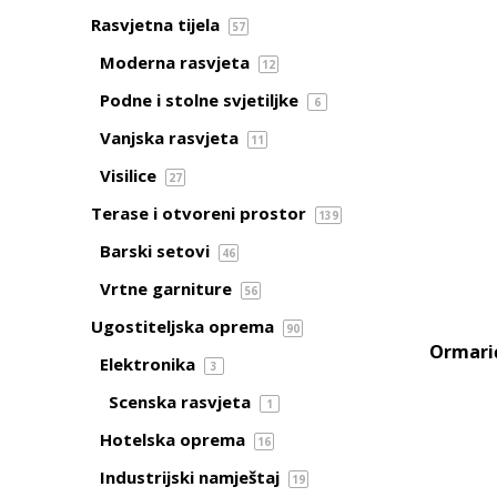
Rasvjetna tijela
57
Moderna rasvjeta
12
Podne i stolne svjetiljke
6
Vanjska rasvjeta
11
Visilice
27
Terase i otvoreni prostor
139
Barski setovi
46
Vrtne garniture
56
Ugostiteljska oprema
90
Ormarić
Elektronika
3
Scenska rasvjeta
1
Hotelska oprema
16
Industrijski namještaj
19