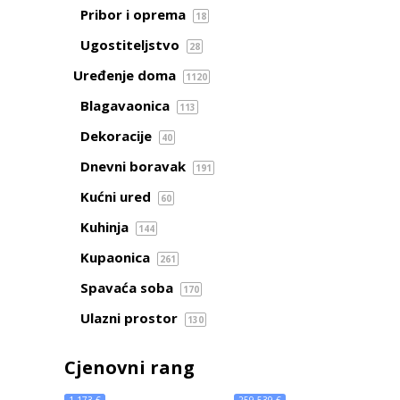
Pribor i oprema
18
Ugostiteljstvo
28
Uređenje doma
1120
Blagavaonica
113
Dekoracije
40
Dnevni boravak
191
Kućni ured
60
Kuhinja
144
Kupaonica
261
Spavaća soba
170
Ulazni prostor
130
Cjenovni rang