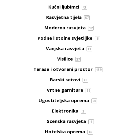
Kućni ljubimci
43
Rasvjetna tijela
57
Moderna rasvjeta
12
Podne i stolne svjetiljke
6
Vanjska rasvjeta
11
Visilice
27
Terase i otvoreni prostor
139
Barski setovi
46
Vrtne garniture
56
Ugostiteljska oprema
90
Elektronika
3
Scenska rasvjeta
1
Hotelska oprema
16