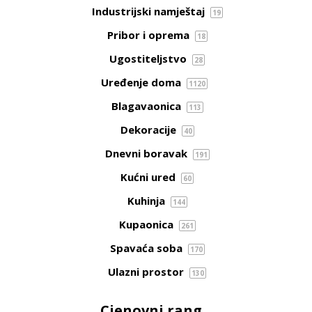
Industrijski namještaj
19
Pribor i oprema
18
Ugostiteljstvo
28
Uređenje doma
1120
Blagavaonica
113
Dekoracije
40
Dnevni boravak
191
Kućni ured
60
Kuhinja
144
Kupaonica
261
Spavaća soba
170
Ulazni prostor
130
Cjenovni rang