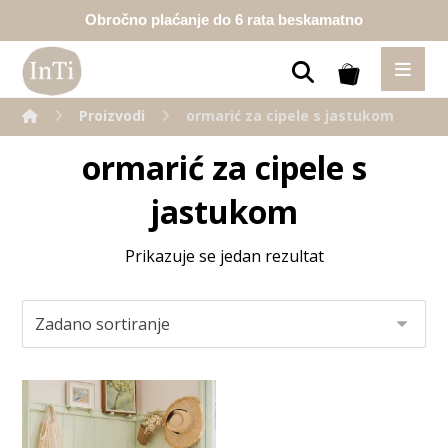
Obročno plaćanje do 6 rata beskamatno
Proizvodi
ormarić za cipele s jastukom
ormarić za cipele s
jastukom
Prikazuje se jedan rezultat