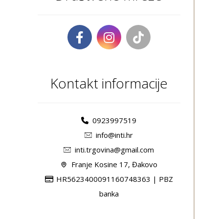
Kontakt informacije
0923997519
info@inti.hr
inti.trgovina@gmail.com
Franje Kosine 17, Đakovo
HR5623400091160748363 | PBZ
banka