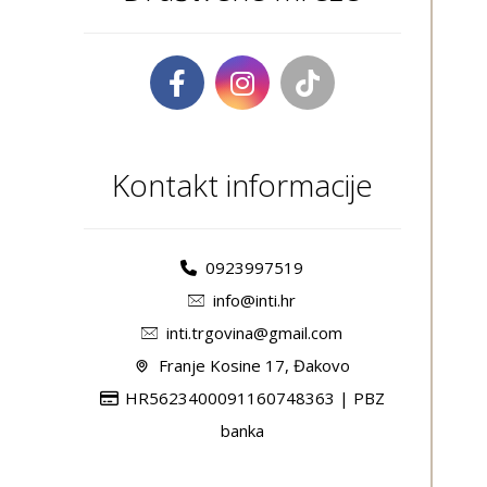
Kontakt informacije
0923997519
info@inti.hr
inti.trgovina@gmail.com
Franje Kosine 17, Đakovo
HR5623400091160748363 | PBZ
banka