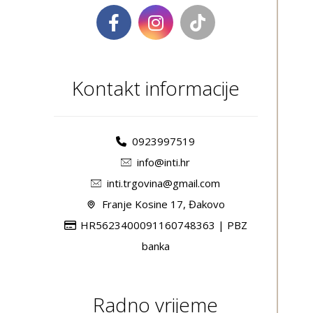
Kontakt informacije
0923997519
info@inti.hr
inti.trgovina@gmail.com
Franje Kosine 17, Đakovo
HR5623400091160748363 | PBZ
banka
Radno vrijeme