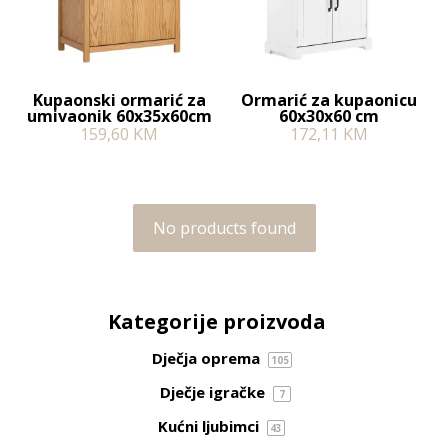
Kupaonski ormarić za
Ormarić za kupaonicu
umivaonik 60x35x60cm
60x30x60 cm
159,60
KM
172,11
KM
No products found
Kategorije proizvoda
Dječja oprema
105
Dječje igračke
7
Kućni ljubimci
43