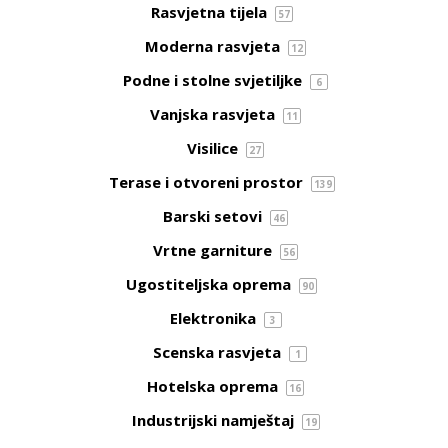
Rasvjetna tijela
57
Moderna rasvjeta
12
Podne i stolne svjetiljke
6
Vanjska rasvjeta
11
Visilice
27
Terase i otvoreni prostor
139
Barski setovi
46
Vrtne garniture
56
Ugostiteljska oprema
90
Elektronika
3
Scenska rasvjeta
1
Hotelska oprema
16
Industrijski namještaj
19