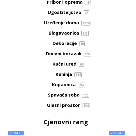
Pribor i oprema
18
Ugostiteljstvo
28
Uređenje doma
1120
Blagavaonica
113
Dekoracije
40
Dnevni boravak
191
Kućni ured
60
Kuhinja
144
Kupaonica
261
Spavaća soba
170
Ulazni prostor
130
Cjenovni rang
19 949 €
21 514 €