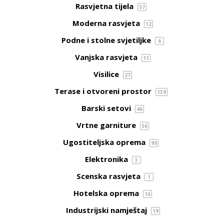
Rasvjetna tijela
57
Moderna rasvjeta
12
Podne i stolne svjetiljke
6
Vanjska rasvjeta
11
Visilice
27
Terase i otvoreni prostor
139
Barski setovi
46
Vrtne garniture
56
Ugostiteljska oprema
90
Elektronika
3
Scenska rasvjeta
1
Hotelska oprema
16
Industrijski namještaj
19