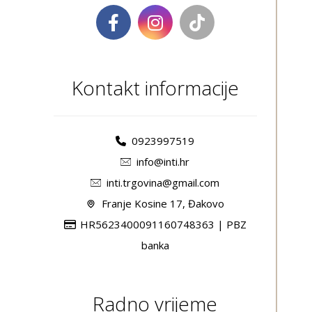
Kontakt informacije
0923997519
info@inti.hr
inti.trgovina@gmail.com
Franje Kosine 17, Đakovo
HR5623400091160748363 | PBZ
banka
Radno vrijeme