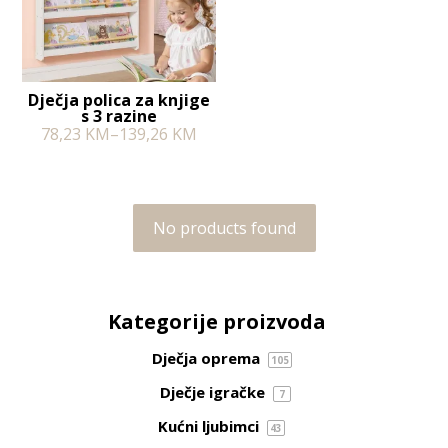
Dječja polica za knjige
s 3 razine
78,23
KM
–
139,26
KM
No products found
Kategorije proizvoda
Dječja oprema
105
Dječje igračke
7
Kućni ljubimci
43