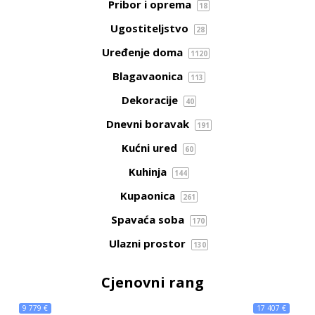
Pribor i oprema
18
Ugostiteljstvo
28
Uređenje doma
1120
Blagavaonica
113
Dekoracije
40
Dnevni boravak
191
Kućni ured
60
Kuhinja
144
Kupaonica
261
Spavaća soba
170
Ulazni prostor
130
Cjenovni rang
9 779 €
17 407 €