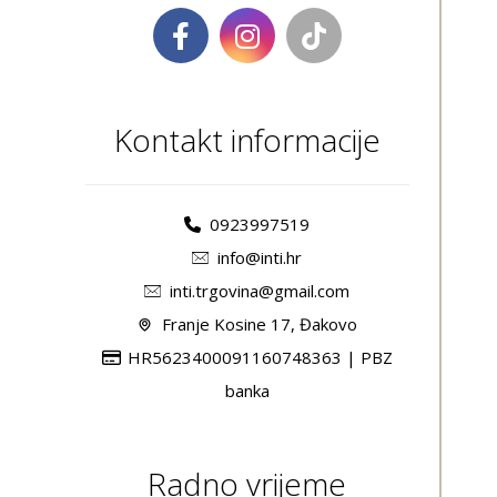
Kontakt informacije
0923997519
info@inti.hr
inti.trgovina@gmail.com
Franje Kosine 17, Đakovo
HR5623400091160748363 | PBZ
banka
Radno vrijeme