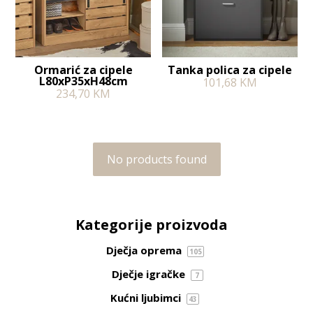
Ormarić za cipele
Tanka polica za cipele
L80xP35xH48cm
101,68
KM
234,70
KM
No products found
Kategorije proizvoda
Dječja oprema
105
Dječje igračke
7
Kućni ljubimci
43