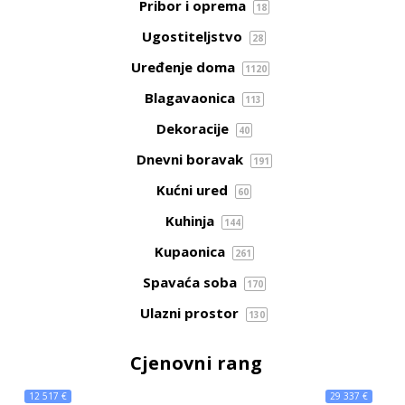
Pribor i oprema
18
Ugostiteljstvo
28
Uređenje doma
1120
Blagavaonica
113
Dekoracije
40
Dnevni boravak
191
Kućni ured
60
Kuhinja
144
Kupaonica
261
Spavaća soba
170
Ulazni prostor
130
Cjenovni rang
12 517 €
29 337 €