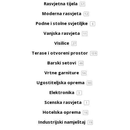
Rasvjetna tijela
57
Moderna rasvjeta
12
Podne i stolne svjetiljke
6
Vanjska rasvjeta
11
Visilice
27
Terase i otvoreni prostor
139
Barski setovi
46
Vrtne garniture
56
Ugostiteljska oprema
90
Elektronika
3
Scenska rasvjeta
1
Hotelska oprema
16
Industrijski namještaj
19