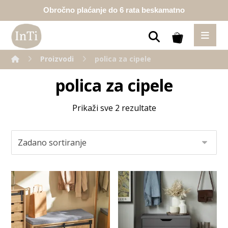
Obročno plaćanje do 6 rata beskamatno
Proizvodi
polica za cipele
polica za cipele
Prikaži sve 2 rezultate