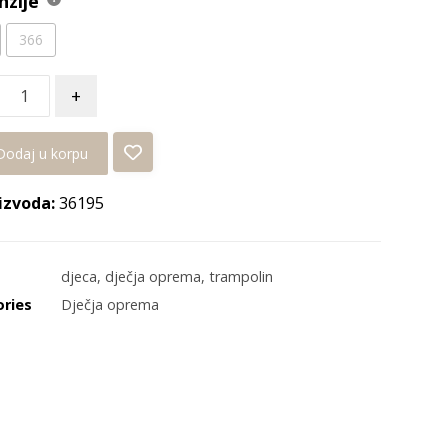
nzije
366
+
Dodaj u korpu
izvoda:
36195
djeca
,
dječja oprema
,
trampolin
ries
Dječja oprema