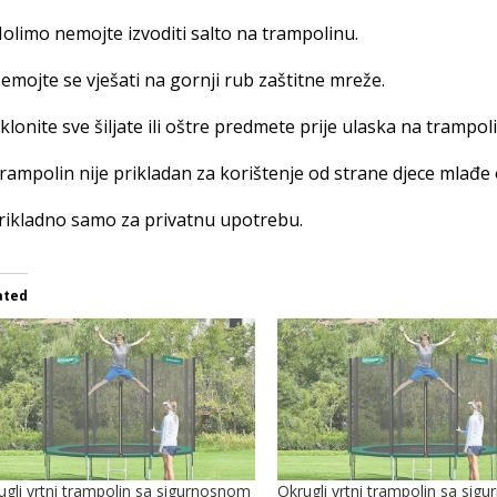
olimo nemojte izvoditi salto na trampolinu.
emojte se vješati na gornji rub zaštitne mreže.
klonite sve šiljate ili oštre predmete prije ulaska na trampoli
rampolin nije prikladan za korištenje od strane djece mlađe 
rikladno samo za privatnu upotrebu.
ated
ugli vrtni trampolin sa sigurnosnom
Okrugli vrtni trampolin sa sig