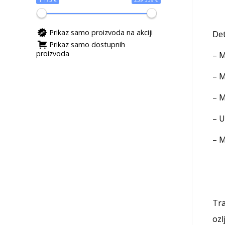
1 173 €
259 539 €
Prikaz samo proizvoda na akciji
Det
Prikaz samo dostupnih
proizvoda
– M
– M
– M
– U
– M
Tra
ozl