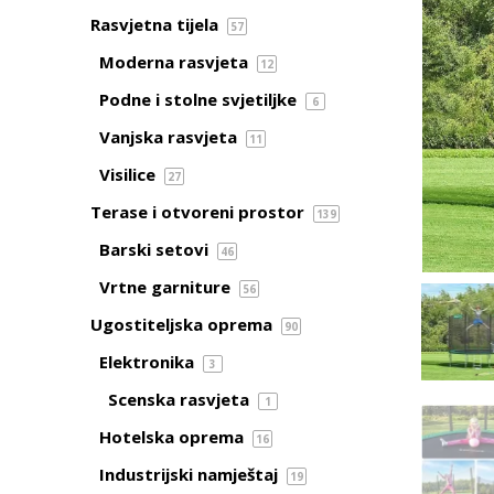
Rasvjetna tijela
57
Moderna rasvjeta
12
Podne i stolne svjetiljke
6
Vanjska rasvjeta
11
Visilice
27
Terase i otvoreni prostor
139
Barski setovi
46
Vrtne garniture
56
Ugostiteljska oprema
90
Elektronika
3
Scenska rasvjeta
1
Hotelska oprema
16
Industrijski namještaj
19