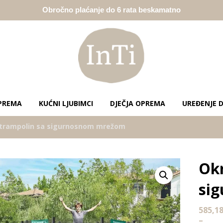
Obročno plaćanje do 6 rata beskamatno
PREMA
KUĆNI LJUBIMCI
DJEČJA OPREMA
UREĐENJE 
i trampolin sa sigurnosnom mrežom
Okr
Enlarge the image
si
585,1
–