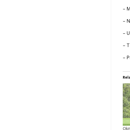
– M
– N
– U
– T
– P
Rel
Okr