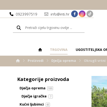
0923997519
info@inti.hr
TRGOVINA
UGOSTITELJSKA O
Proizvodi
Dječja oprema
Okrugli vrtn
Kategorije proizvoda
Dječja oprema
105
Dječje igračke
7
Kućni ljubimci
43