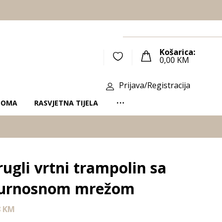
Košarica:
0,00
KM
Prijava/Registracija
DOMA
RASVJETNA TIJELA
ugli vrtni trampolin sa
gurnosnom mrežom
8
KM