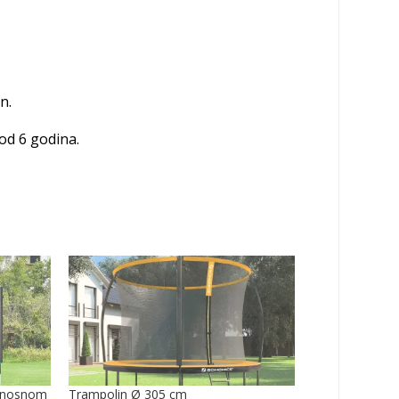
n.
od 6 godina.
urnosnom
Trampolin Ø 305 cm