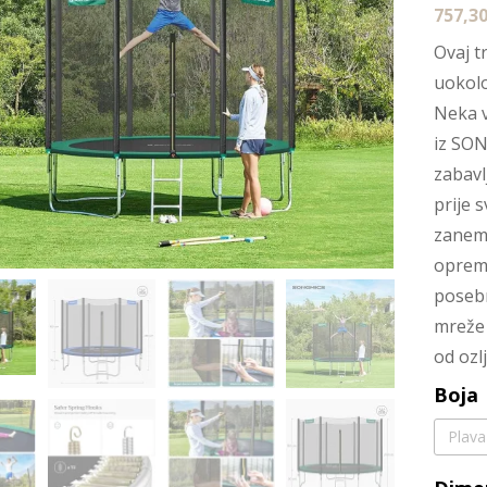
757,3
Ovaj t
uokolo
Neka v
iz SON
zabavl
prije 
zanema
opreml
posebn
mreže 
od ozl
Boja
Plava