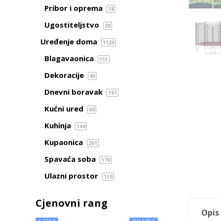
Pribor i oprema
18
Ugostiteljstvo
28
Uređenje doma
1120
Blagavaonica
113
Dekoracije
40
Dnevni boravak
191
Kućni ured
60
Kuhinja
144
Kupaonica
261
Spavaća soba
170
Ulazni prostor
130
Cjenovni rang
Opis