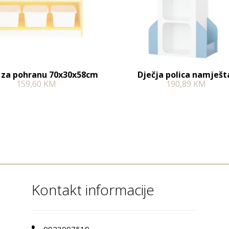
a za pohranu 70x30x58cm
Dječja polica namješt
159,60
KM
190,89
KM
Kontakt informacije
0923997519