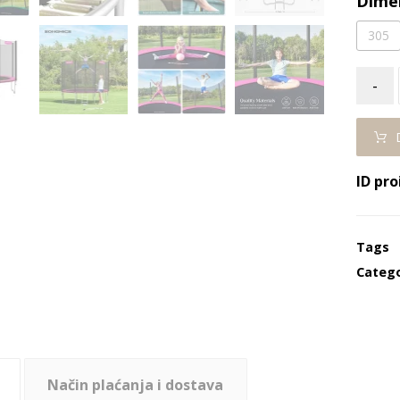
Dime
305
-
ID pro
Tags
Catego
Način plaćanja i dostava