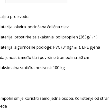
alji o proizvodu:
aterijal okvira: pocinčana čelična cijev
aterijal prostirke za skakanje: polipropilen (265g/ ㎡ )
aterijal sigurnosne podloge: PVC (310g/ ㎡ ), EPE pjena
daljenost između tla i površine trampolina: 50 cm
aksimalna statička nosivost: 100 kg
mpolin smije koristiti samo jedna osoba. Korištenje od stra
jeda.