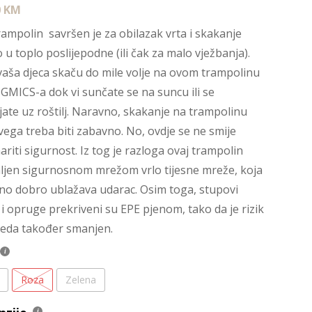
0
KM
rampolin savršen je za obilazak vrta i skakanje
 u toplo poslijepodne (ili čak za malo vježbanja).
aša djeca skaču do mile volje na ovom trampolinu
GMICS-a dok vi sunčate se na suncu ili se
jate uz roštilj. Naravno, skakanje na trampolinu
svega treba biti zabavno. No, ovdje se ne smije
riti sigurnost. Iz tog je razloga ovaj trampolin
jen sigurnosnom mrežom vrlo tijesne mreže, koja
o dobro ublažava udarac. Osim toga, stupovi
i opruge prekriveni su EPE pjenom, tako da je rizik
jeda također smanjen.
Roza
Zelena