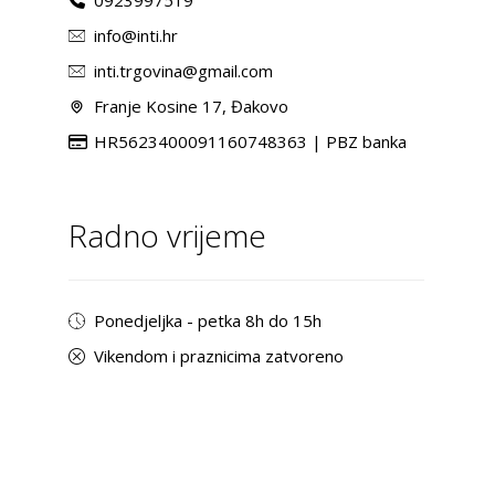
info@inti.hr
inti.trgovina@gmail.com
Franje Kosine 17, Đakovo
HR5623400091160748363 | PBZ banka
Radno vrijeme
Ponedjeljka - petka 8h do 15h
Vikendom i praznicima zatvoreno