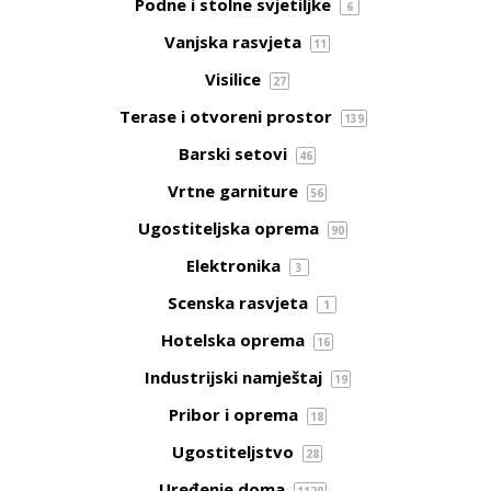
Podne i stolne svjetiljke
6
Vanjska rasvjeta
11
Visilice
27
Terase i otvoreni prostor
139
Barski setovi
46
Vrtne garniture
56
Ugostiteljska oprema
90
Elektronika
3
Scenska rasvjeta
1
Hotelska oprema
16
Industrijski namještaj
19
Pribor i oprema
18
Ugostiteljstvo
28
Uređenje doma
1120