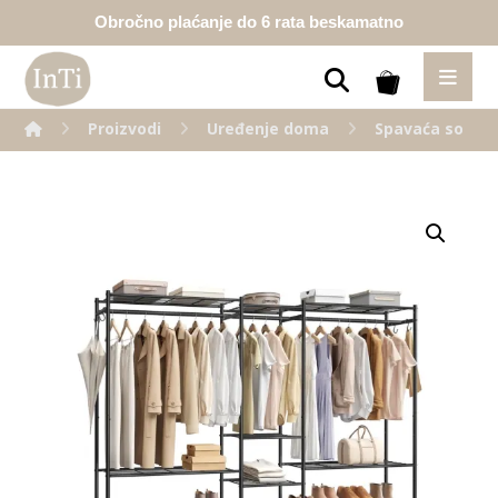
Obročno plaćanje do 6 rata beskamatno
Proizvodi
Uređenje doma
Spavaća soba
Enlarge the image