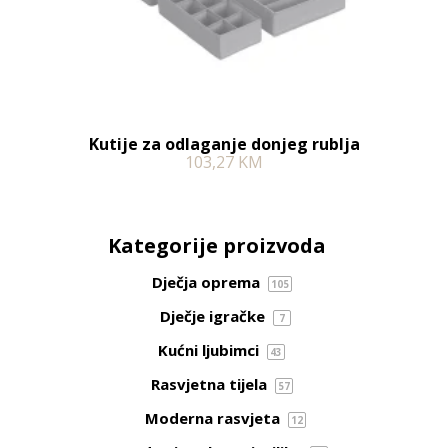
Kutije za odlaganje donjeg rublja
103,27
KM
Kategorije proizvoda
Dječja oprema
105
Dječje igračke
7
Kućni ljubimci
43
Rasvjetna tijela
57
Moderna rasvjeta
12