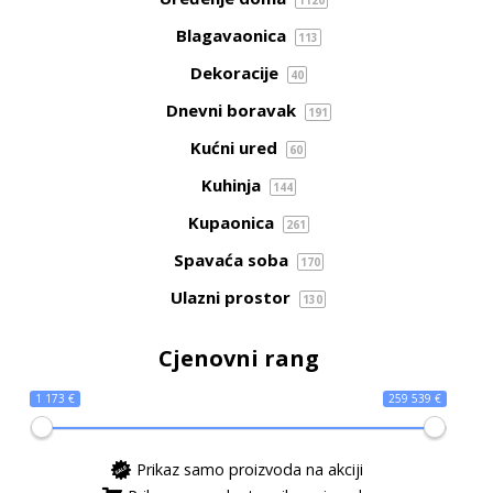
Blagavaonica
113
Dekoracije
40
Dnevni boravak
191
Kućni ured
60
Kuhinja
144
Kupaonica
261
Spavaća soba
170
Ulazni prostor
130
Cjenovni rang
1 173 €
259 539 €
Prikaz samo proizvoda na akciji