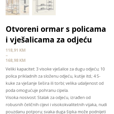
Otvoreni ormar s policama
i vješalicama za odjeću
118,91
KM
–
168,98
KM
Veliki kapacitet: 3 visoke vješalice za dugu odjeću; 10
polica prikladnih za složenu odjeću, kutije itd.; 4 S-
kuke za vješanje šešira ili torbi; velika udaljenost od
poda omogućuje pohranu cipela.
Visoka nosivost: Stalak za odjeću, izrađen od
robusnih čeličnih cijevi i visokokvalitetnih vijaka, nudi
pouzdanu potporu; svaka duga šipka može podnijeti