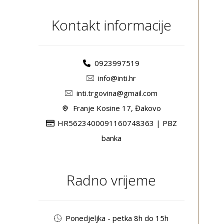
Kontakt informacije
0923997519
info@inti.hr
inti.trgovina@gmail.com
Franje Kosine 17, Đakovo
HR5623400091160748363 | PBZ
banka
Radno vrijeme
Ponedjeljka - petka 8h do 15h