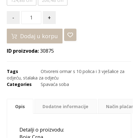
124,8B cm
206,4B cm
-
+
Dodaj u korpu
ID proizvoda:
30875
Tags
Otvoreni ormar s 10 polica i 3 vješalice za
odjeću
,
stalaka za odjeću
Categories
Spavaća soba
Opis
Dodatne informacije
Način plaćanja
Detalji o proizvodu:
Boja: Crna