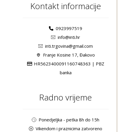
Kontakt informacije
0923997519
info@inti.hr
inti.trgovina@gmail.com
Franje Kosine 17, Đakovo
HR5623400091160748363 | PBZ
banka
Radno vrijeme
Ponedjeljka - petka 8h do 15h
Vikendom i praznicima zatvoreno