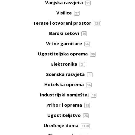
Vanjska rasvjeta
11
Visilice
27
Terase i otvoreni prostor
139
Barski setovi
46
Vrtne garniture
56
Ugostiteljska oprema
90
Elektronika
3
Scenska rasvjeta
1
Hotelska oprema
16
Industrijski namještaj
19
Pribor i oprema
18
Ugostiteljstvo
28
Uređenje doma
1120