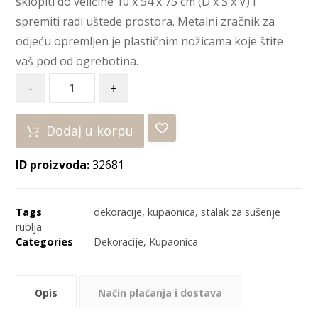
sklopiti do veličine 10 x 54 x 75 cm (D x Š x V) i
spremiti radi uštede prostora. Metalni zračnik za
odjeću opremljen je plastičnim nožicama koje štite
vaš pod od ogrebotina.
-
+
Dodaj u korpu
ID proizvoda:
32681
Tags
dekoracije
,
kupaonica
,
stalak za sušenje
rublja
Categories
Dekoracije
,
Kupaonica
Opis
Način plaćanja i dostava