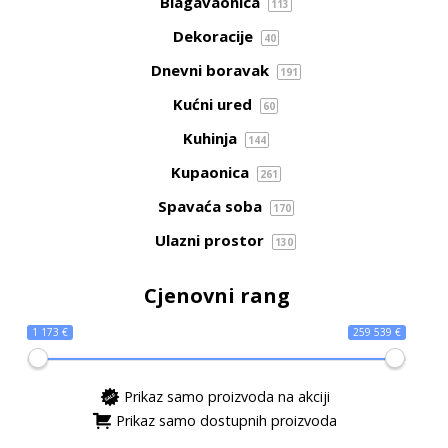
Blagavaonica
113
Dekoracije
40
Dnevni boravak
191
Kućni ured
60
Kuhinja
144
Kupaonica
261
Spavaća soba
170
Ulazni prostor
130
Cjenovni rang
1 173 €
259 539 €
Prikaz samo proizvoda na akciji
Prikaz samo dostupnih proizvoda