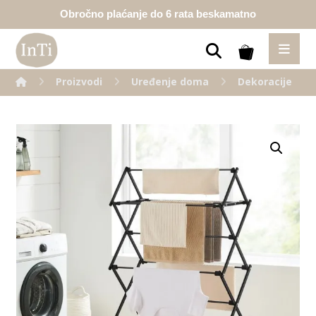
Obročno plaćanje do 6 rata beskamatno
Proizvodi
Uređenje doma
Dekoracije
Enlarge the image