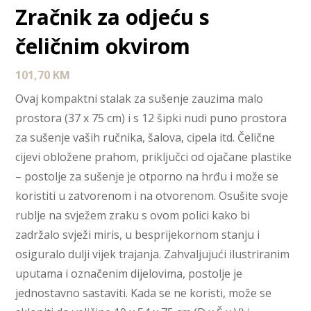
Zračnik za odjeću s
čeličnim okvirom
101,70
KM
Ovaj kompaktni stalak za sušenje zauzima malo
prostora (37 x 75 cm) i s 12 šipki nudi puno prostora
za sušenje vaših ručnika, šalova, cipela itd. Čelične
cijevi obložene prahom, priključci od ojačane plastike
– postolje za sušenje je otporno na hrđu i može se
koristiti u zatvorenom i na otvorenom. Osušite svoje
rublje na svježem zraku s ovom polici kako bi
zadržalo svježi miris, u besprijekornom stanju i
osiguralo dulji vijek trajanja. Zahvaljujući ilustriranim
uputama i označenim dijelovima, postolje je
jednostavno sastaviti. Kada se ne koristi, može se