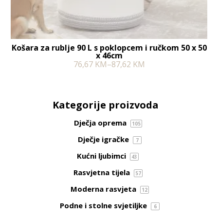
Košara za rublje 90 L s poklopcem i ručkom 50 x 50
x 46cm
76,67
KM
–
87,62
KM
Kategorije proizvoda
Dječja oprema
105
Dječje igračke
7
Kućni ljubimci
43
Rasvjetna tijela
57
Moderna rasvjeta
12
Podne i stolne svjetiljke
6