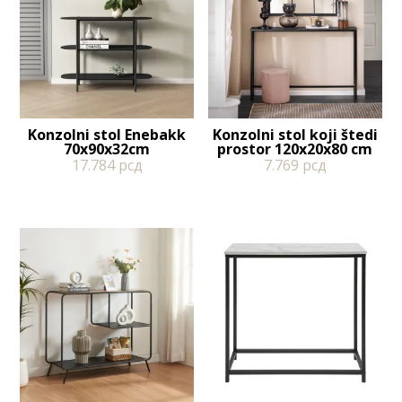
Konzolni stol Enebakk
Konzolni stol koji štedi
70x90x32cm
prostor 120x20x80 cm
17.784
рсд
7.769
рсд