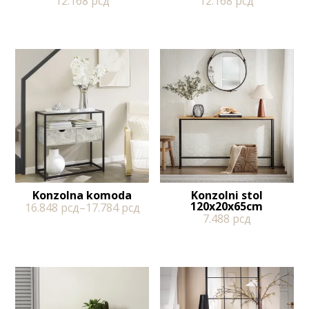
12.168
рсд
12.168
рсд
Konzolna komoda
Konzolni stol
120x20x65cm
16.848
рсд
–
17.784
рсд
7.488
рсд