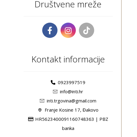
Društvene mreže
Kontakt informacije
0923997519
info@inti.hr
inti.trgovina@gmail.com
Franje Kosine 17, Đakovo
HR5623400091160748363 | PBZ
banka