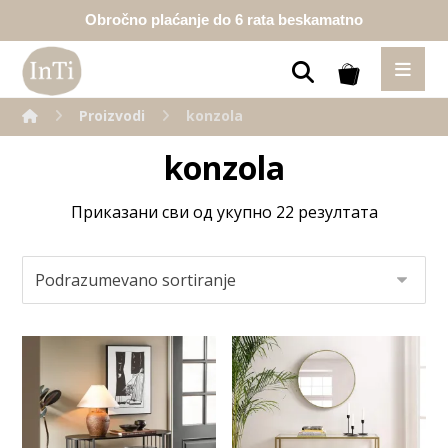
Obročno plaćanje do 6 rata beskamatno
Proizvodi
konzola
konzola
Приказани сви од укупно 22 резултата