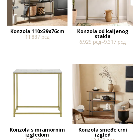
Konzola 110x39x76cm
Konzola od kaljenog
stakla
11.887
рсд
6.925
рсд
–
9.317
рсд
Konzola s mramornim
Konzola smeđe crni
izgledom
izgled