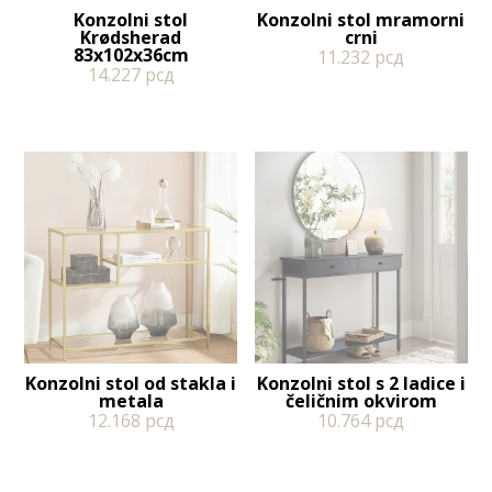
Konzolni stol
Konzolni stol mramorni
Krødsherad
crni
83x102x36cm
11.232
рсд
14.227
рсд
Konzolni stol od stakla i
Konzolni stol s 2 ladice i
metala
čeličnim okvirom
12.168
рсд
10.764
рсд