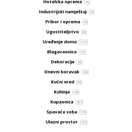
Hotelska oprema
16
Industrijski namještaj
19
Pribor i oprema
18
Ugostiteljstvo
28
Uređenje doma
1121
Blagavaonica
113
Dekoracije
40
Dnevni boravak
192
Kućni ured
60
Kuhinja
144
Kupaonica
261
Spavaća soba
170
Ulazni prostor
130