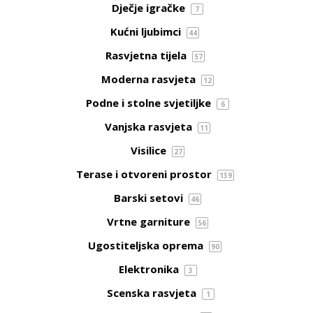
Dječje igračke
7
Kućni ljubimci
44
Rasvjetna tijela
57
Moderna rasvjeta
12
Podne i stolne svjetiljke
6
Vanjska rasvjeta
11
Visilice
27
Terase i otvoreni prostor
139
Barski setovi
46
Vrtne garniture
56
Ugostiteljska oprema
90
Elektronika
3
Scenska rasvjeta
1