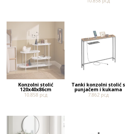
10.858
рсд
Konzolni stolić
Tanki konzolni stolić s
120x40x86cm
punjačem i kukama
10.858
рсд
7.862
рсд