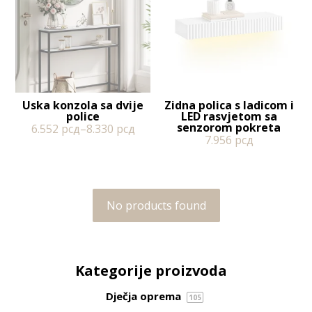
Uska konzola sa dvije
Zidna polica s ladicom i
police
LED rasvjetom sa
senzorom pokreta
6.552
рсд
–
8.330
рсд
7.956
рсд
No products found
Kategorije proizvoda
Dječja oprema
105