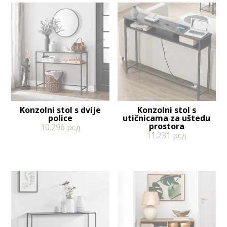
Konzolni stol s dvije
Konzolni stol s
police
utičnicama za uštedu
prostora
10.296
рсд
11.231
рсд