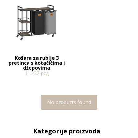
Košara za rublje 3
pretinca s kotačićima i
džepovima
11.232
рсд
No products found
Kategorije proizvoda