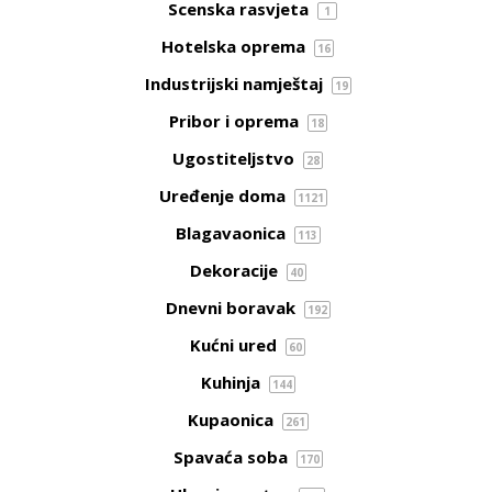
Scenska rasvjeta
1
Hotelska oprema
16
Industrijski namještaj
19
Pribor i oprema
18
Ugostiteljstvo
28
Uređenje doma
1121
Blagavaonica
113
Dekoracije
40
Dnevni boravak
192
Kućni ured
60
Kuhinja
144
Kupaonica
261
Spavaća soba
170