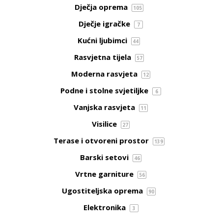
Dječja oprema
105
Dječje igračke
7
Kućni ljubimci
44
Rasvjetna tijela
57
Moderna rasvjeta
12
Podne i stolne svjetiljke
6
Vanjska rasvjeta
11
Visilice
27
Terase i otvoreni prostor
139
Barski setovi
46
Vrtne garniture
56
Ugostiteljska oprema
90
Elektronika
3