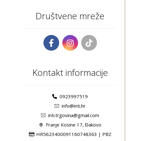
Društvene mreže
Kontakt informacije
0923997519
info@inti.hr
inti.trgovina@gmail.com
Franje Kosine 17, Đakovo
HR5623400091160748363 | PBZ