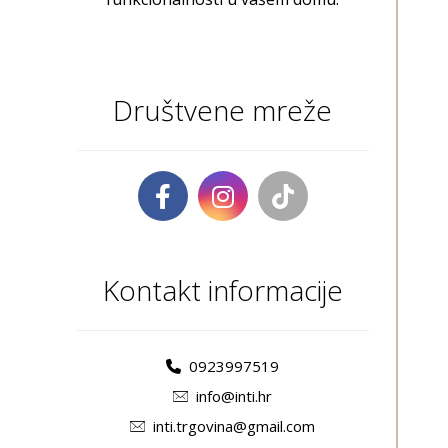
Društvene mreže
Kontakt informacije
0923997519
info@inti.hr
inti.trgovina@gmail.com