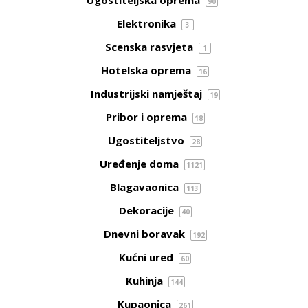
90
Elektronika
3
Scenska rasvjeta
1
Hotelska oprema
16
Industrijski namještaj
19
Pribor i oprema
18
Ugostiteljstvo
28
Uređenje doma
1121
Blagavaonica
113
Dekoracije
40
Dnevni boravak
192
Kućni ured
60
Kuhinja
144
Kupaonica
261