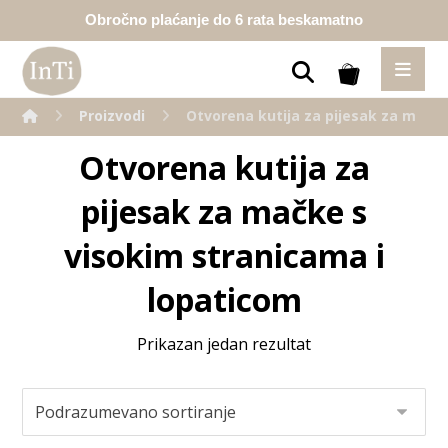
Obročno plaćanje do 6 rata beskamatno
Proizvodi
Otvorena kutija za pijesak za mačke
Otvorena kutija za
pijesak za mačke s
visokim stranicama i
lopaticom
Prikazan jedan rezultat