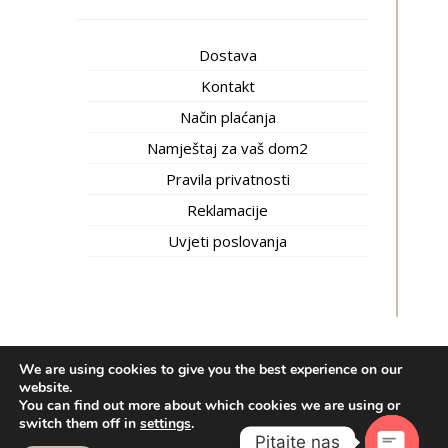
Dostava
Kontakt
Način plaćanja
Namještaj za vaš dom2
Pravila privatnosti
Reklamacije
Uvjeti poslovanja
We are using cookies to give you the best experience on our
Inti trgovina © 2020.
Izrada web shopa:
kT dizajn
website.
You can find out more about which cookies we are using or
Bosnian
(
босански
)
Hrvatski
(
хрватски
)
switch them off in
settings
.
српски
Pitajte nas