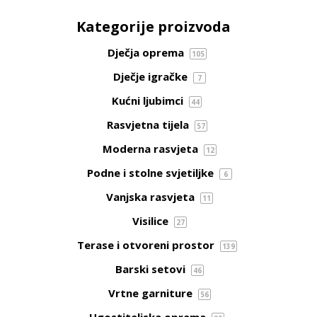
Kategorije proizvoda
Dječja oprema
105
Dječje igračke
7
Kućni ljubimci
44
Rasvjetna tijela
57
Moderna rasvjeta
12
Podne i stolne svjetiljke
6
Vanjska rasvjeta
11
Visilice
27
Terase i otvoreni prostor
139
Barski setovi
46
Vrtne garniture
56
Ugostiteljska oprema