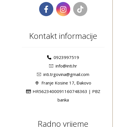
Kontakt informacije
0923997519
info@inti.hr
inti.trgovina@gmail.com
Franje Kosine 17, Đakovo
HR5623400091160748363 | PBZ
banka
Radno vrijeme