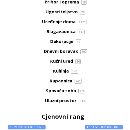
Pribor i oprema
18
Ugostiteljstvo
28
Uređenje doma
1121
Blagavaonica
113
Dekoracije
40
Dnevni boravak
192
Kućni ured
60
Kuhinja
144
Kupaonica
261
Spavaća soba
170
Ulazni prostor
130
Cjenovni rang
1 099 810 881 089 107 €
1 111 510 881 089 107 €