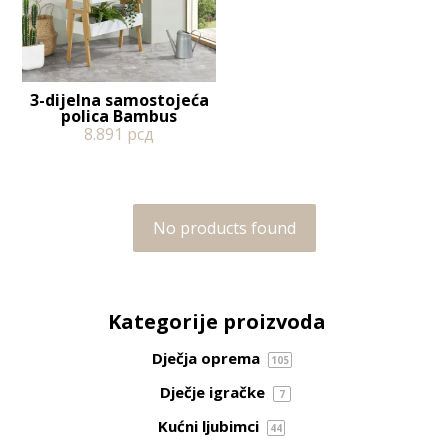
3-dijelna samostojeća
polica Bambus
8.891
рсд
No products found
Kategorije proizvoda
Dječja oprema
105
Dječje igračke
7
Kućni ljubimci
44