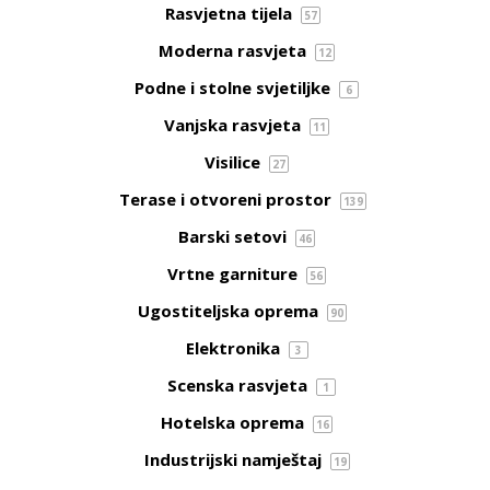
Rasvjetna tijela
57
Moderna rasvjeta
12
Podne i stolne svjetiljke
6
Vanjska rasvjeta
11
Visilice
27
Terase i otvoreni prostor
139
Barski setovi
46
Vrtne garniture
56
Ugostiteljska oprema
90
Elektronika
3
Scenska rasvjeta
1
Hotelska oprema
16
Industrijski namještaj
19