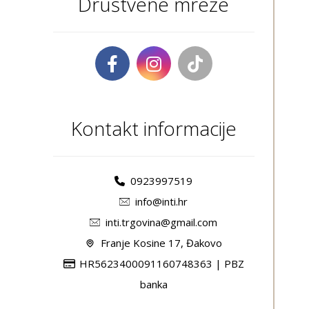
Društvene mreže
Kontakt informacije
0923997519
info@inti.hr
inti.trgovina@gmail.com
Franje Kosine 17, Đakovo
HR5623400091160748363 | PBZ
banka