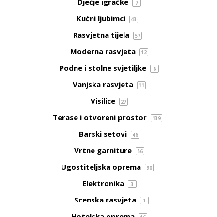
Dječje igračke
7
Kućni ljubimci
43
Rasvjetna tijela
57
Moderna rasvjeta
12
Podne i stolne svjetiljke
6
Vanjska rasvjeta
11
Visilice
27
Terase i otvoreni prostor
139
Barski setovi
46
Vrtne garniture
56
Ugostiteljska oprema
90
Elektronika
3
Scenska rasvjeta
1
Hotelska oprema
16