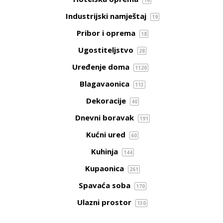
Industrijski namještaj
19
Pribor i oprema
18
Ugostiteljstvo
28
Uređenje doma
1120
Blagavaonica
113
Dekoracije
40
Dnevni boravak
191
Kućni ured
60
Kuhinja
144
Kupaonica
261
Spavaća soba
170
Ulazni prostor
130