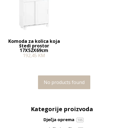
Komoda za kolica koja
štedi prostor
17X52X69cm
192,45
KM
No products found
Kategorije proizvoda
Dječja oprema
105