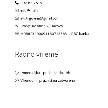
0923997519
info@inti.hr
inti.trgovina@gmail.com
Franje Kosine 17, Đakovo
HR5623400091160748363 | PBZ banka
Radno vrijeme
Ponedjeljka - petka 8h do 15h
Vikendom i praznicima zatvoreno