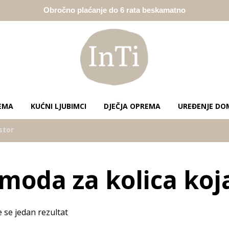
Obročno plaćanje do 6 rata beskamatno
EMA
KUĆNI LJUBIMCI
DJEČJA OPREMA
UREĐENJE DO
stor
moda za kolica koja
e se jedan rezultat