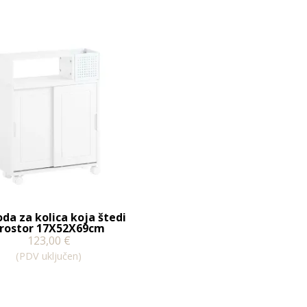
da za kolica koja štedi
rostor 17X52X69cm
123,00
€
(PDV uključen)