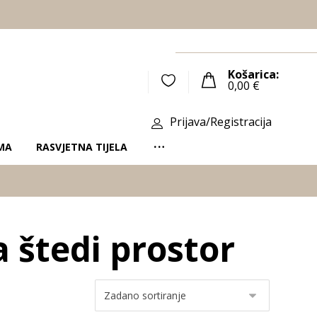
Košarica:
0,00
€
Prijava/Registracija
MA
RASVJETNA TIJELA
 štedi prostor