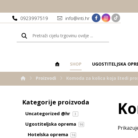
0923997519
info@inti.hr
SHOP
UGOSTITELJSKA OPR
Proizvodi
Komoda za kolica koja štedi pro
Kategorije proizvoda
Ko
Uncategorized @hr
3
Ugostiteljska oprema
96
Prikazuj
Hotelska oprema
16