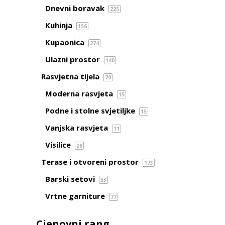
Dnevni boravak
225
Kuhinja
156
Kupaonica
274
Ulazni prostor
140
Rasvjetna tijela
70
Moderna rasvjeta
15
Podne i stolne svjetiljke
15
Vanjska rasvjeta
11
Visilice
28
Terase i otvoreni prostor
173
Barski setovi
53
Vrtne garniture
77
Cjenovni rang