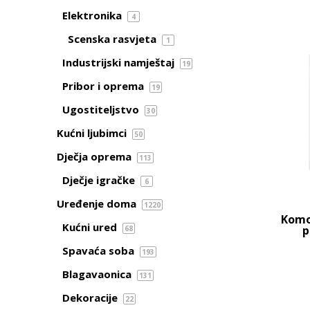
Elektronika
4
Scenska rasvjeta
1
Industrijski namještaj
19
Pribor i oprema
19
Ugostiteljstvo
30
Kućni ljubimci
50
Dječja oprema
113
Dječje igračke
6
Uređenje doma
1220
Komo
Kućni ured
p
68
Spavaća soba
193
Blagavaonica
131
Dekoracije
22