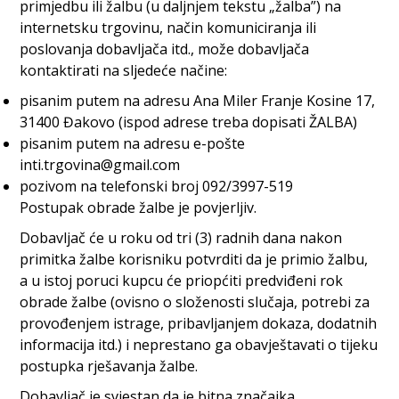
primjedbu ili žalbu (u daljnjem tekstu „žalba”) na
internetsku trgovinu, način komuniciranja ili
poslovanja dobavljača itd., može dobavljača
kontaktirati na sljedeće načine:
pisanim putem na adresu Ana Miler Franje Kosine 17,
31400 Đakovo (ispod adrese treba dopisati ŽALBA)
pisanim putem na adresu e-pošte
inti.trgovina@gmail.com
pozivom na telefonski broj 092/3997-519
Postupak obrade žalbe je povjerljiv.
Dobavljač će u roku od tri (3) radnih dana nakon
primitka žalbe korisniku potvrditi da je primio žalbu,
a u istoj poruci kupcu će priopćiti predviđeni rok
obrade žalbe (ovisno o složenosti slučaja, potrebi za
provođenjem istrage, pribavljanjem dokaza, dodatnih
informacija itd.) i neprestano ga obavještavati o tijeku
postupka rješavanja žalbe.
Dobavljač je svjestan da je bitna značajka