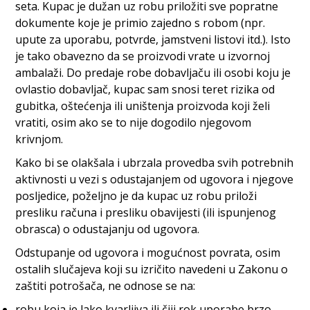
seta. Kupac je dužan uz robu priložiti sve popratne
dokumente koje je primio zajedno s robom (npr.
upute za uporabu, potvrde, jamstveni listovi itd.). Isto
je tako obavezno da se proizvodi vrate u izvornoj
ambalaži. Do predaje robe dobavljaču ili osobi koju je
ovlastio dobavljač, kupac sam snosi teret rizika od
gubitka, oštećenja ili uništenja proizvoda koji želi
vratiti, osim ako se to nije dogodilo njegovom
krivnjom.
Kako bi se olakšala i ubrzala provedba svih potrebnih
aktivnosti u vezi s odustajanjem od ugovora i njegove
posljedice, poželjno je da kupac uz robu priloži
presliku računa i presliku obavijesti (ili ispunjenog
obrasca) o odustajanju od ugovora.
Odstupanje od ugovora i mogućnost povrata, osim
ostalih slučajeva koji su izričito navedeni u Zakonu o
zaštiti potrošača, ne odnose se na:
robu koja je lako kvarljiva ili čiji rok uporabe brzo