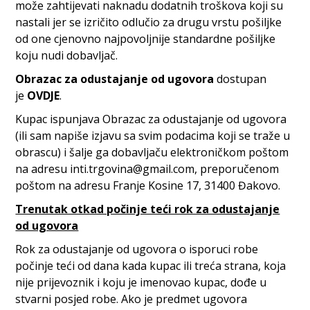
može zahtijevati naknadu dodatnih troškova koji su
nastali jer se izričito odlučio za drugu vrstu pošiljke
od one cjenovno najpovoljnije standardne pošiljke
koju nudi dobavljač.
Obrazac za odustajanje od ugovora
dostupan
je
OVDJE
.
Kupac ispunjava Obrazac za odustajanje od ugovora
(ili sam napiše izjavu sa svim podacima koji se traže u
obrascu) i šalje ga dobavljaču elektroničkom poštom
na adresu inti.trgovina@gmail.com, preporučenom
poštom na adresu Franje Kosine 17, 31400 Đakovo.
Trenutak otkad počinje teći rok za odustajanje
od ugovora
Rok za odustajanje od ugovora o isporuci robe
počinje teći od dana kada kupac ili treća strana, koja
nije prijevoznik i koju je imenovao kupac, dođe u
stvarni posjed robe. Ako je predmet ugovora