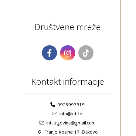
Društvene mreže
Kontakt informacije
0923997519
info@inti.hr
inti.trgovina@gmail.com
Franje Kosine 17, Đakovo