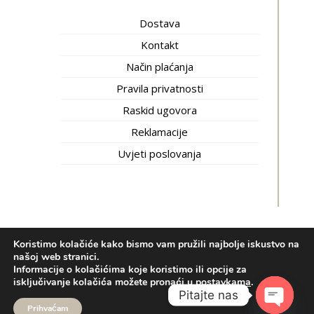
Dostava
Kontakt
Način plaćanja
Pravila privatnosti
Raskid ugovora
Reklamacije
Uvjeti poslovanja
Koristimo kolačiće kako bismo vam pružili najbolje iskustvo na
Inti trgovina © 2020.
Izrada web shopa:
kT dizajn
našoj web stranici.
Informacije o kolačićima koje koristimo ili opcije za
Bosnian
(
Bosanski
)
Hrvatski
isključivanje kolačića možete pronaći u
postavkama
.
српски
(
Srpski
)
Pitajte nas
Prihvaćam