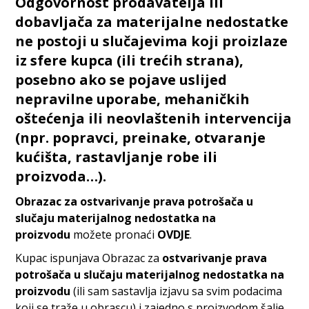
Odgovornost prodavatelja ili
dobavljača za materijalne nedostatke
ne postoji u slučajevima koji proizlaze
iz sfere kupca (ili trećih strana),
posebno ako se pojave uslijed
nepravilne uporabe, mehaničkih
oštećenja ili neovlaštenih intervencija
(npr. popravci, preinake, otvaranje
kućišta, rastavljanje robe ili
proizvoda…).
Obrazac za ostvarivanje prava potrošača u
slučaju materijalnog nedostatka na
proizvodu
možete pronaći
OVDJE
.
Kupac ispunjava Obrazac za
ostvarivanje prava
potrošača u slučaju materijalnog nedostatka na
proizvodu
(ili sam sastavlja izjavu sa svim podacima
koji se traže u obrascu) i zajedno s proizvodom šalje