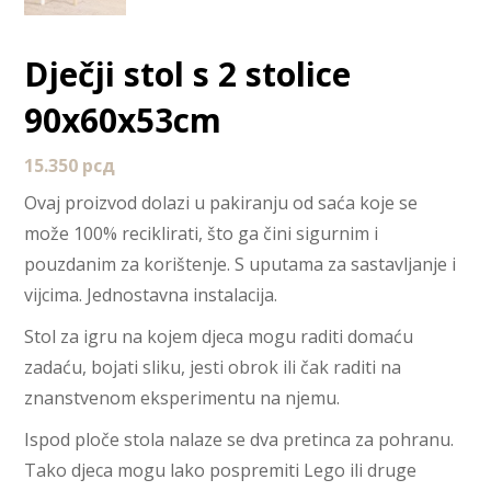
Dječji stol s 2 stolice
90x60x53cm
15.350
рсд
Ovaj proizvod dolazi u pakiranju od saća koje se
može 100% reciklirati, što ga čini sigurnim i
pouzdanim za korištenje. S uputama za sastavljanje i
vijcima. Jednostavna instalacija.
Stol za igru ​​na kojem djeca mogu raditi domaću
zadaću, bojati sliku, jesti obrok ili čak raditi na
znanstvenom eksperimentu na njemu.
Ispod ploče stola nalaze se dva pretinca za pohranu.
Tako djeca mogu lako pospremiti Lego ili druge