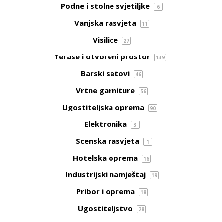
Podne i stolne svjetiljke
6
Vanjska rasvjeta
11
Visilice
27
Terase i otvoreni prostor
139
Barski setovi
46
Vrtne garniture
56
Ugostiteljska oprema
90
Elektronika
3
Scenska rasvjeta
1
Hotelska oprema
16
Industrijski namještaj
19
Pribor i oprema
18
Ugostiteljstvo
28