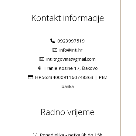
Kontakt informacije
0923997519
info@inti.hr
inti.trgovina@gmail.com
Franje Kosine 17, Đakovo
HR5623400091160748363 | PBZ
banka
Radno vrijeme
Ponedjeljka - petka 8h do 15h