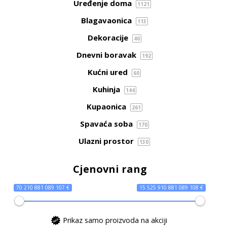
Uređenje doma
1121
Blagavaonica
113
Dekoracije
40
Dnevni boravak
192
Kućni ured
60
Kuhinja
144
Kupaonica
261
Spavaća soba
170
Ulazni prostor
130
Cjenovni rang
70 210 881 089 107 €
15 525 910 881 089 108 €
Prikaz samo proizvoda na akciji