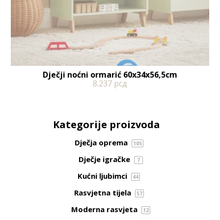
Dječji noćni ormarić 60x34x56,5cm
8.237
рсд
Kategorije proizvoda
Dječja oprema
105
Dječje igračke
7
Kućni ljubimci
44
Rasvjetna tijela
57
Moderna rasvjeta
12