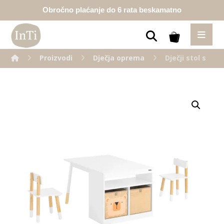
Obročno plaćanje do 6 rata beskamatno
Proizvodi
Dječja oprema
Dječji stol s 2 
Enlarge the image