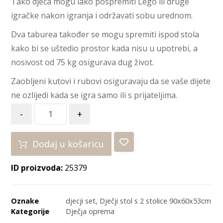
Tako djeca mogu lako pospremiti Lego ili druge
igračke nakon igranja i održavati sobu urednom.
Dva taburea također se mogu spremiti ispod stola
kako bi se uštedio prostor kada nisu u upotrebi, a
nosivost od 75 kg osigurava dug život.
Zaobljeni kutovi i rubovi osiguravaju da se vaše dijete
ne ozlijedi kada se igra samo ili s prijateljima.
-
+
Dodaj u košaricu
ID proizvoda:
25379
Oznake
djecji set
,
Dječji stol s 2 stolice 90x60x53cm
Kategorije
Dječja oprema