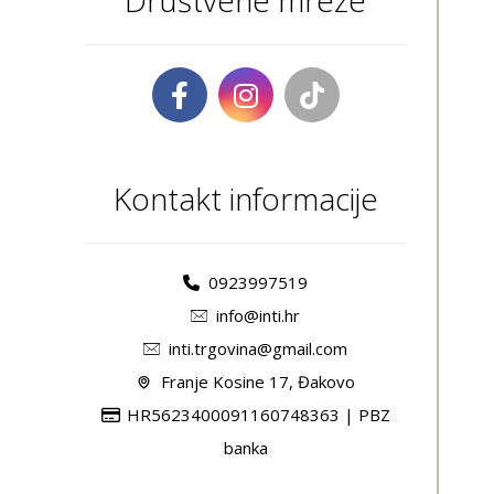
Društvene mreže
Kontakt informacije
0923997519
info@inti.hr
inti.trgovina@gmail.com
Franje Kosine 17, Đakovo
HR5623400091160748363 | PBZ
banka