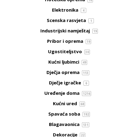
16
Elektronika
4
Scenska rasvjeta
1
Industrijski namještaj
19
Pribor i oprema
19
Ugostiteljstvo
30
Kućni ljubimci
49
Dječja oprema
113
Dječje igračke
6
Uređenje doma
1216
Kućni ured
68
Spavaća soba
192
Blagavaonica
131
Dekoracije
22