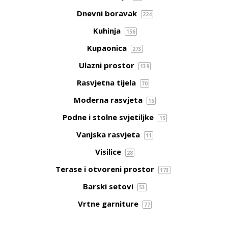
Dnevni boravak
224
Kuhinja
156
Kupaonica
273
Ulazni prostor
139
Rasvjetna tijela
70
Moderna rasvjeta
15
Podne i stolne svjetiljke
15
Vanjska rasvjeta
11
Visilice
28
Terase i otvoreni prostor
173
Barski setovi
53
Vrtne garniture
77