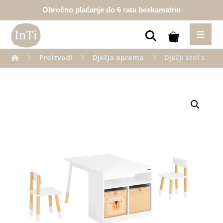
Obročno plaćanje do 6 rata beskamatno
Proizvodi
Dječja oprema
Dječji stol s 2 
Enlarge the image