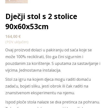
Dječji stol s 2 stolice
90x60x53cm
164,00
€
(PDV uključen)
Ovaj proizvod dolazi u pakiranju od saća koje se
može 100% reciklirati, što ga čini sigurnim i
pouzdanim za korištenje. S uputama za sastavljanje i
vijcima. Jednostavna instalacija.
Stol za igru ​​na kojem djeca mogu raditi domaću
zadaću, bojati sliku, jesti obrok ili čak raditi na
znanstvenom eksperimentu na njemu.
Ispod ploče stola nalaze se dva pretinca za pohranu.