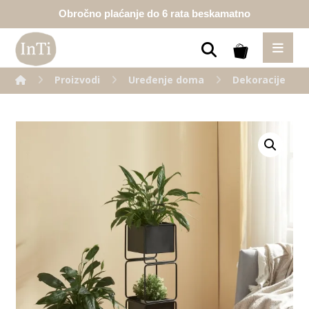
Obročno plaćanje do 6 rata beskamatno
Proizvodi
Uređenje doma
Dekoracije
Enlarge the image