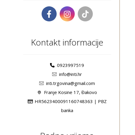
Kontakt informacije
0923997519
info@inti.hr
inti.trgovina@gmail.com
Franje Kosine 17, Đakovo
HR5623400091160748363 | PBZ
banka