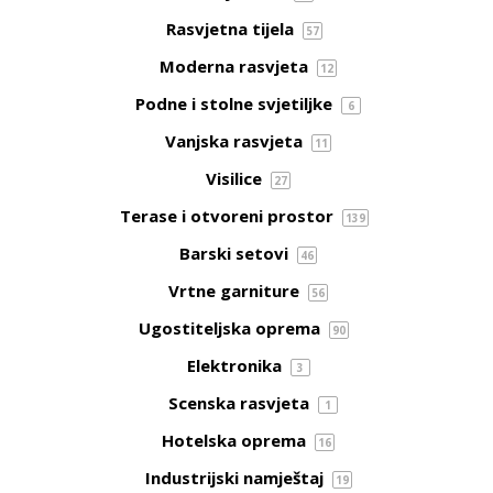
Rasvjetna tijela
57
Moderna rasvjeta
12
Podne i stolne svjetiljke
6
Vanjska rasvjeta
11
Visilice
27
Terase i otvoreni prostor
139
Barski setovi
46
Vrtne garniture
56
Ugostiteljska oprema
90
Elektronika
3
Scenska rasvjeta
1
Hotelska oprema
16
Industrijski namještaj
19