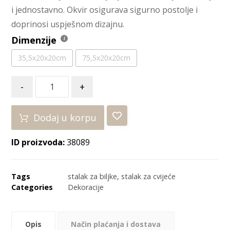
i jednostavno. Okvir osigurava sigurno postolje i
doprinosi uspješnom dizajnu.
Dimenzije
35,5x20x20cm
75,5x20x20cm
-
+
Dodaj u korpu
ID proizvoda:
38089
Tags
stalak za biljke
,
stalak za cvijeće
Categories
Dekoracije
Opis
Način plaćanja i dostava