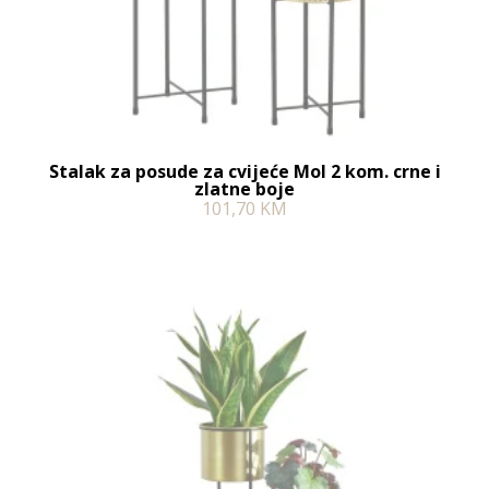
Stalak za posude za cvijeće Mol 2 kom. crne i
zlatne boje
101,70
KM