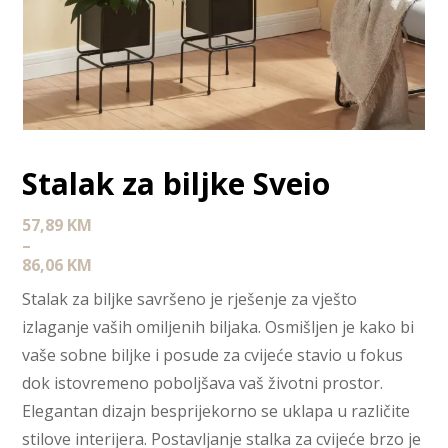
Stalak za biljke Sveio
57,89
KM
–
86,06
KM
Stalak za biljke savršeno je rješenje za vješto
izlaganje vaših omiljenih biljaka. Osmišljen je kako bi
vaše sobne biljke i posude za cvijeće stavio u fokus
dok istovremeno poboljšava vaš životni prostor.
Elegantan dizajn besprijekorno se uklapa u različite
stilove interijera. Postavljanje stalka za cvijeće brzo je