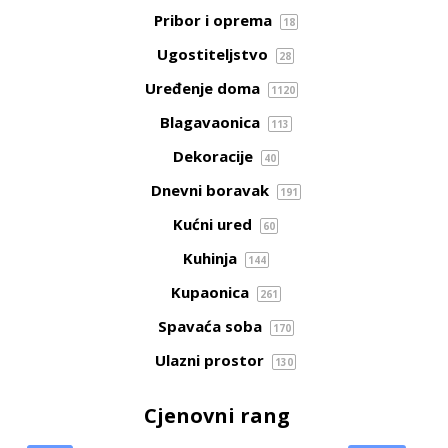
Pribor i oprema
18
Ugostiteljstvo
28
Uređenje doma
1120
Blagavaonica
113
Dekoracije
40
Dnevni boravak
191
Kućni ured
60
Kuhinja
144
Kupaonica
261
Spavaća soba
170
Ulazni prostor
130
Cjenovni rang