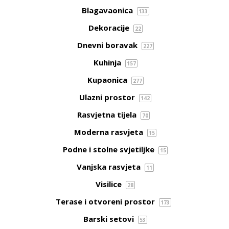
Blagavaonica
133
Dekoracije
22
Dnevni boravak
227
Kuhinja
157
Kupaonica
277
Ulazni prostor
142
Rasvjetna tijela
70
Moderna rasvjeta
15
Podne i stolne svjetiljke
15
Vanjska rasvjeta
11
Visilice
28
Terase i otvoreni prostor
173
Barski setovi
53