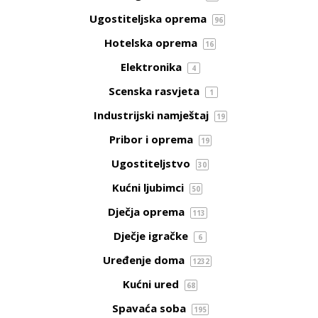
Ugostiteljska oprema
96
Hotelska oprema
16
Elektronika
4
Scenska rasvjeta
1
Industrijski namještaj
19
Pribor i oprema
19
Ugostiteljstvo
30
Kućni ljubimci
50
Dječja oprema
113
Dječje igračke
6
Uređenje doma
1232
Kućni ured
68
Spavaća soba
195