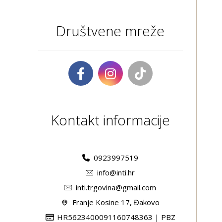
Društvene mreže
Kontakt informacije
0923997519
info@inti.hr
inti.trgovina@gmail.com
Franje Kosine 17, Đakovo
HR5623400091160748363 | PBZ