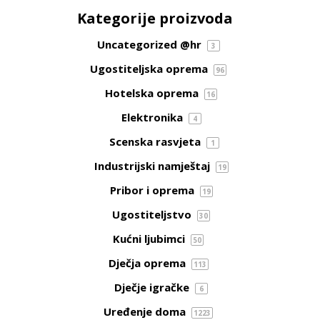
Kategorije proizvoda
Uncategorized @hr
3
Ugostiteljska oprema
96
Hotelska oprema
16
Elektronika
4
Scenska rasvjeta
1
Industrijski namještaj
19
Pribor i oprema
19
Ugostiteljstvo
30
Kućni ljubimci
50
Dječja oprema
113
Dječje igračke
6
Uređenje doma
1223