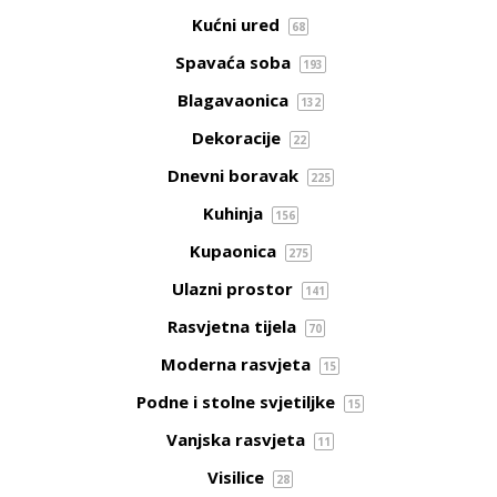
Kućni ured
68
Spavaća soba
193
Blagavaonica
132
Dekoracije
22
Dnevni boravak
225
Kuhinja
156
Kupaonica
275
Ulazni prostor
141
Rasvjetna tijela
70
Moderna rasvjeta
15
Podne i stolne svjetiljke
15
Vanjska rasvjeta
11
Visilice
28