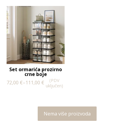
Set ormarića prozirno
crne boje
(PDV
72,00
€
–
111,00
€
uključen)
Nema više proizvoda