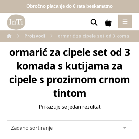
Obročno plaćanje do 6 rata beskamatno
Proizvodi
ormarić za cipele set od 3 komada 
ormarić za cipele set od 3
komada s kutijama za
cipele s prozirnom crnom
tintom
Prikazuje se jedan rezultat