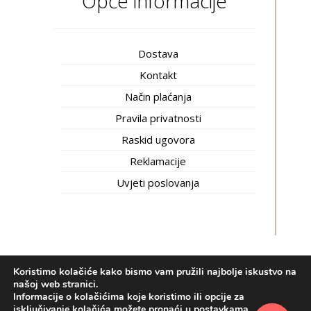
Opće informacije
Dostava
Kontakt
Način plaćanja
Pravila privatnosti
Raskid ugovora
Reklamacije
Uvjeti poslovanja
Koristimo kolačiće kako bismo vam pružili najbolje iskustvo na
Inti trgovina © 2020.
Izrada web shopa:
kT dizajn
našoj web stranici.
Informacije o kolačićima koje koristimo ili opcije za
Bosnian
(
Bosanski
)
Hrvatski
isključivanje kolačića možete pronaći u
postavkama
.