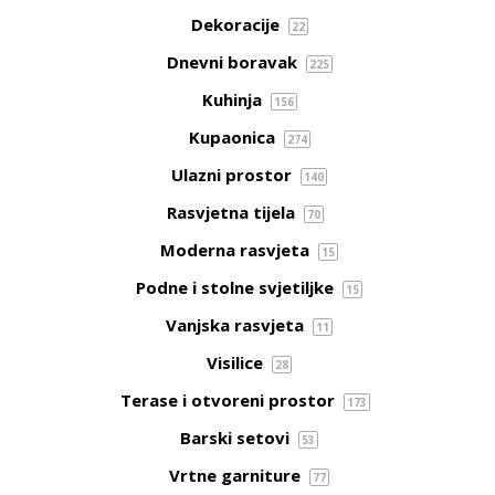
Dekoracije
22
Dnevni boravak
225
Kuhinja
156
Kupaonica
274
Ulazni prostor
140
Rasvjetna tijela
70
Moderna rasvjeta
15
Podne i stolne svjetiljke
15
Vanjska rasvjeta
11
Visilice
28
Terase i otvoreni prostor
173
Barski setovi
53
Vrtne garniture
77