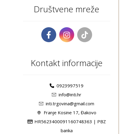
Društvene mreže
Kontakt informacije
0923997519
info@inti.hr
inti.trgovina@gmail.com
Franje Kosine 17, Đakovo
HR5623400091160748363 | PBZ
banka