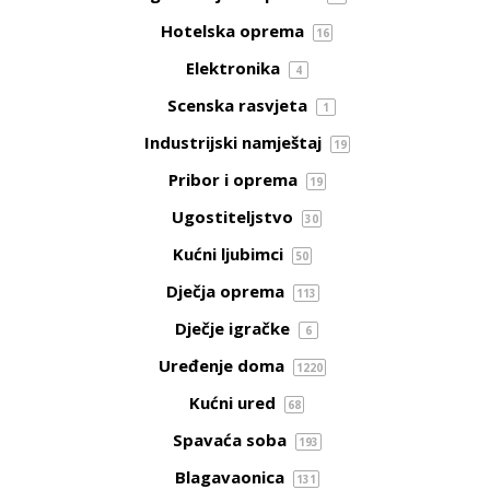
Hotelska oprema
16
Elektronika
4
Scenska rasvjeta
1
Industrijski namještaj
19
Pribor i oprema
19
Ugostiteljstvo
30
Kućni ljubimci
50
Dječja oprema
113
Dječje igračke
6
Uređenje doma
1220
Kućni ured
68
Spavaća soba
193
Blagavaonica
131