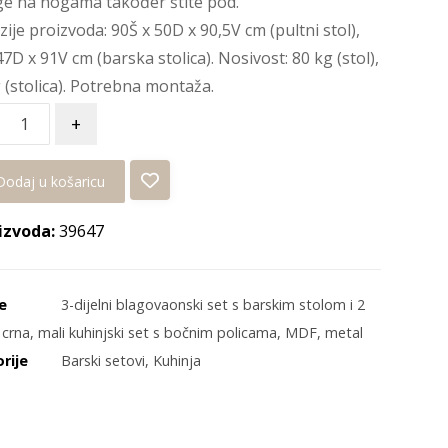
e na nogama također štite pod.
ije proizvoda: 90Š x 50D x 90,5V cm (pultni stol),
47D x 91V cm (barska stolica). Nosivost: 80 kg (stol),
 (stolica). Potrebna montaža.
+
Dodaj u košaricu
izvoda:
39647
e
3-dijelni blagovaonski set s barskim stolom i 2
,
crna
,
mali kuhinjski set s bočnim policama
,
MDF
,
metal
rije
Barski setovi
,
Kuhinja