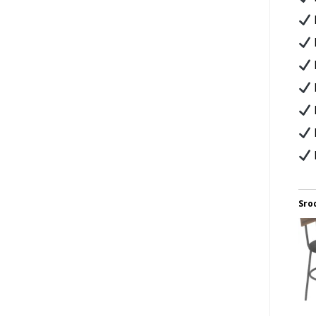
N
Sro