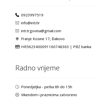
0923997519
info@inti.hr
inti.trgovina@gmail.com
Franje Kosine 17, Đakovo
HR5623400091160748363 | PBZ banka
Radno vrijeme
Ponedjeljka - petka 8h do 15h
Vikendom i praznicima zatvoreno