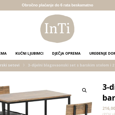
Obročno plaćanje do 6 rata beskamatno
EMA
KUĆNI LJUBIMCI
DJEČJA OPREMA
UREĐENJE DO
rski setovi
3-dijelni blagovaonski set s barskim stolom i 2
3-d
Enlarge the image
bar
216,0
(PDV uk