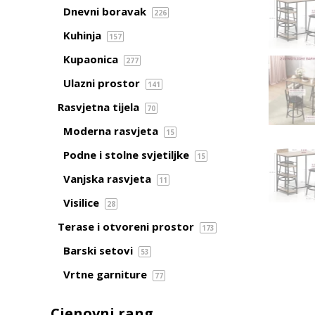
Dnevni boravak
226
Kuhinja
157
Kupaonica
277
Ulazni prostor
141
Rasvjetna tijela
70
Moderna rasvjeta
15
Podne i stolne svjetiljke
15
Vanjska rasvjeta
11
Visilice
28
Terase i otvoreni prostor
173
Barski setovi
53
Vrtne garniture
77
Cjenovni rang