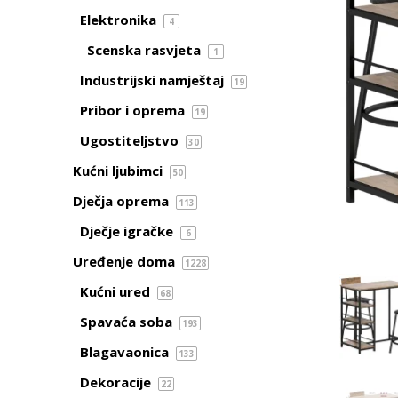
Elektronika
4
Scenska rasvjeta
1
Industrijski namještaj
19
Pribor i oprema
19
Ugostiteljstvo
30
Kućni ljubimci
50
Dječja oprema
113
Dječje igračke
6
Uređenje doma
1228
Kućni ured
68
Spavaća soba
193
Blagavaonica
133
Dekoracije
22