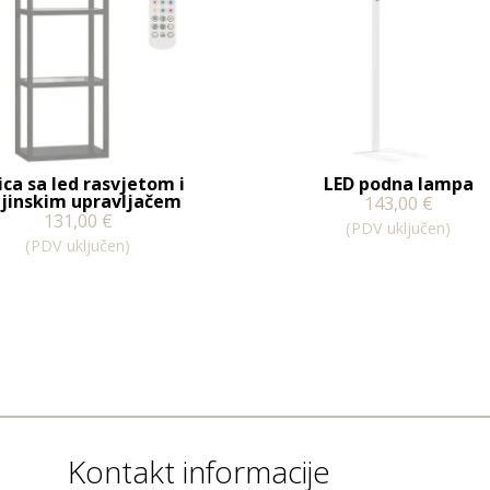
ica sa led rasvjetom i
LED podna lampa
ljinskim upravljačem
143,00
€
131,00
€
(PDV uključen)
(PDV uključen)
Kontakt informacije