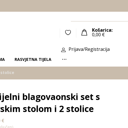
Košarica:
0,00
€
Prijava/Registracija
MA
RASVJETNA TIJELA
 stolice
ijelni blagovaonski set s
skim stolom i 2 stolice
0
€
ljučen)