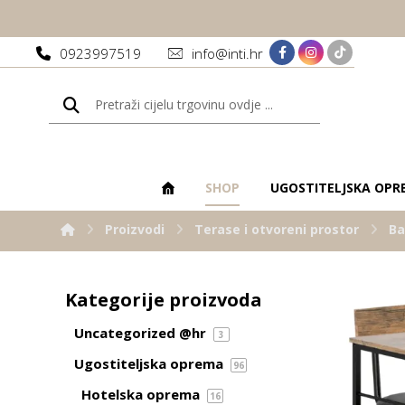
0923997519
info@inti.hr
SHOP
UGOSTITELJSKA OPR
Proizvodi
Terase i otvoreni prostor
Ba
Kategorije proizvoda
Uncategorized @hr
3
Ugostiteljska oprema
96
Hotelska oprema
16