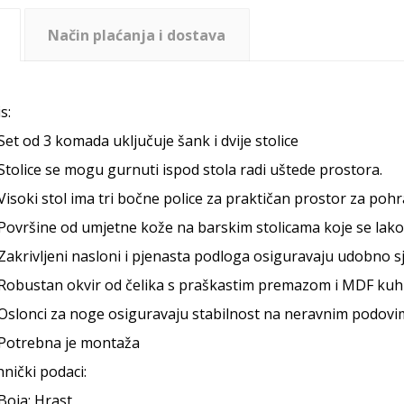
Način plaćanja i dostava
s:
Set od 3 komada uključuje šank i dvije stolice
Stolice se mogu gurnuti ispod stola radi uštede prostora.
Visoki stol ima tri bočne police za praktičan prostor za poh
Površine od umjetne kože na barskim stolicama koje se lako 
Zakrivljeni nasloni i pjenasta podloga osiguravaju udobno s
Robustan okvir od čelika s praškastim premazom i MDF kuhi
Oslonci za noge osiguravaju stabilnost na neravnim podovi
Potrebna je montaža
nički podaci:
Boja: Hrast