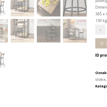
podlog
Dimenz
36Š x 
130 kg
-
ID pro
Oznak
stolice
Katego