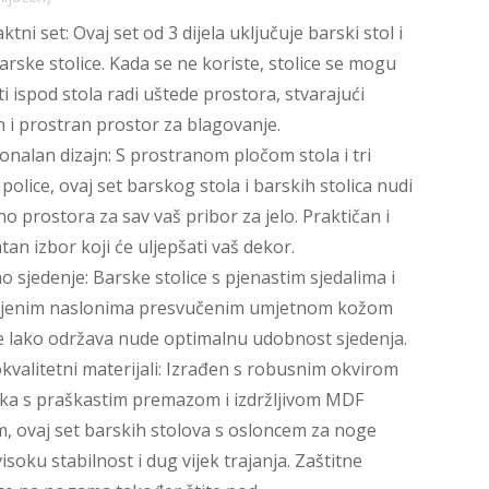
tni set: Ovaj set od 3 dijela uključuje barski stol i
barske stolice. Kada se ne koriste, stolice se mogu
i ispod stola radi uštede prostora, stvarajući
 i prostran prostor za blagovanje.
onalan dizajn: S prostranom pločom stola i tri
police, ovaj set barskog stola i barskih stolica nudi
no prostora za sav vaš pribor za jelo. Praktičan i
tan izbor koji će uljepšati vaš dekor.
 sjedenje: Barske stolice s pjenastim sjedalima i
vljenim naslonima presvučenim umjetnom kožom
e lako održava nude optimalnu udobnost sjedenja.
kvalitetni materijali: Izrađen s robusnim okvirom
ika s praškastim premazom i izdržljivom MDF
, ovaj set barskih stolova s ​​osloncem za noge
visoku stabilnost i dug vijek trajanja. Zaštitne