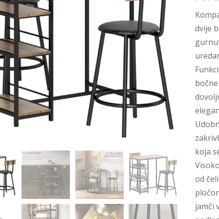
Kompak
dvije 
gurnut
uredan
Funkci
bočne 
dovolj
elegan
Udobno
zakri
koja s
Visoko
od čel
pločom
jamči 