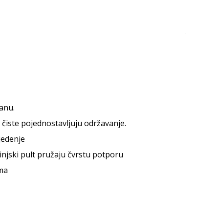
ranu.
čiste pojednostavljuju održavanje.
jedenje
njski pult pružaju čvrstu potporu
ma