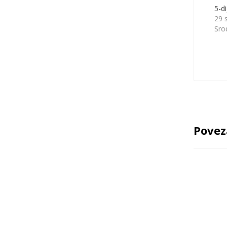
5-di
29 
Sro
Povez