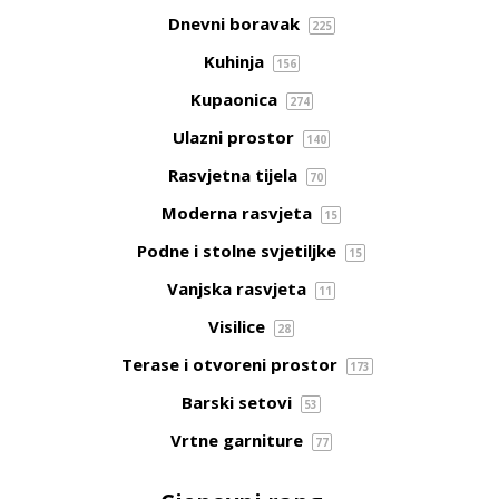
Dnevni boravak
225
Kuhinja
156
Kupaonica
274
Ulazni prostor
140
Rasvjetna tijela
70
Moderna rasvjeta
15
Podne i stolne svjetiljke
15
Vanjska rasvjeta
11
Visilice
28
Terase i otvoreni prostor
173
Barski setovi
53
Vrtne garniture
77