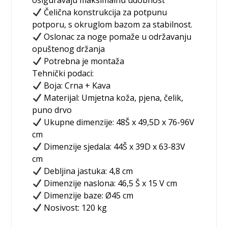
osiguravaju maksimalnu udobnost
Čelična konstrukcija za potpunu
potporu, s okruglom bazom za stabilnost.
Oslonac za noge pomaže u održavanju
opuštenog držanja
Potrebna je montaža
Tehnički podaci:
Boja: Crna + Kava
Materijal: Umjetna koža, pjena, čelik,
puno drvo
Ukupne dimenzije: 48Š x 49,5D x 76-96V
cm
Dimenzije sjedala: 44Š x 39D x 63-83V
cm
Debljina jastuka: 4,8 cm
Dimenzije naslona: 46,5 Š x 15 V cm
Dimenzije baze: Ø45 cm
Nosivost: 120 kg