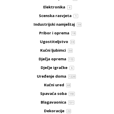
Elektronika
4
Scenska rasvjeta
1
Industrijski namještaj
19
Pribor i oprema
19
Ugostiteljstvo
30
Kućni ljubimci
50
Dječja oprema
113
Dječje igračke
6
Uređenje doma
1220
Kućni ured
68
Spavaća soba
193
Blagavaonica
131
Dekoracije
22