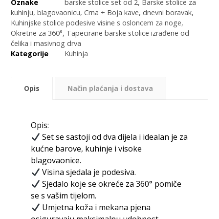
Oznake
barske stolice set od 2
,
Barske stolice za
kuhinju
,
blagovaonicu
,
Crna + Boja kave
,
dnevni boravak
,
Kuhinjske stolice podesive visine s osloncem za noge
,
Okretne za 360°
,
Tapecirane barske stolice izrađene od
čelika i masivnog drva
Kategorije
Kuhinja
Opis
Način plaćanja i dostava
Opis:
Set se sastoji od dva dijela i idealan je za
kućne barove, kuhinje i visoke
blagovaonice.
Visina sjedala je podesiva.
Sjedalo koje se okreće za 360° pomiče
se s vašim tijelom.
Umjetna koža i mekana pjena