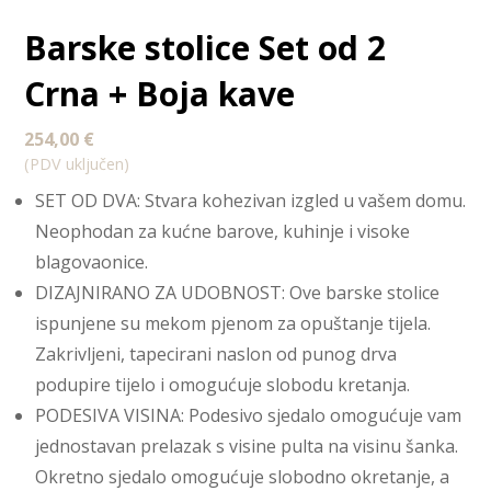
Barske stolice Set od 2
Crna + Boja kave
254,00
€
(PDV uključen)
SET OD DVA: Stvara kohezivan izgled u vašem domu.
Neophodan za kućne barove, kuhinje i visoke
blagovaonice.
DIZAJNIRANO ZA UDOBNOST: Ove barske stolice
ispunjene su mekom pjenom za opuštanje tijela.
Zakrivljeni, tapecirani naslon od punog drva
podupire tijelo i omogućuje slobodu kretanja.
PODESIVA VISINA: Podesivo sjedalo omogućuje vam
jednostavan prelazak s visine pulta na visinu šanka.
Okretno sjedalo omogućuje slobodno okretanje, a