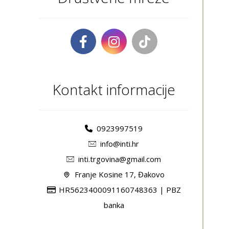
Kontakt informacije
0923997519
info@inti.hr
inti.trgovina@gmail.com
Franje Kosine 17, Đakovo
HR5623400091160748363 | PBZ
banka