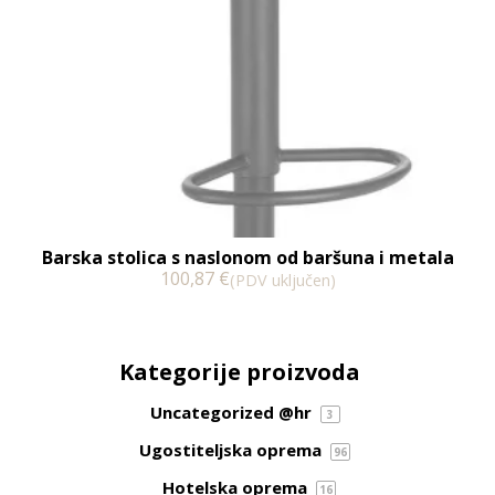
Barska stolica s naslonom od baršuna i metala
100,87
€
(PDV uključen)
Kategorije proizvoda
Uncategorized @hr
3
Ugostiteljska oprema
96
Hotelska oprema
16