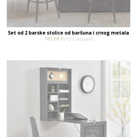
Set od 2 barske stolice od baršuna i crnog metala
185,68
€
(PDV uključen)