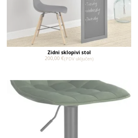
Zidni sklopivi stol
200,00
€
(PDV uključen)