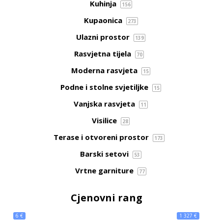
Kuhinja
156
Kupaonica
273
Ulazni prostor
139
Rasvjetna tijela
70
Moderna rasvjeta
15
Podne i stolne svjetiljke
15
Vanjska rasvjeta
11
Visilice
28
Terase i otvoreni prostor
173
Barski setovi
53
Vrtne garniture
77
Cjenovni rang
6 €
1 327 €