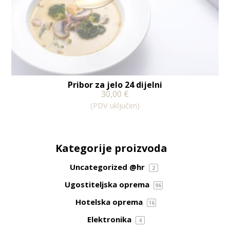
Pribor za jelo 24 dijelni
30,00
€
(PDV uključen)
Kategorije proizvoda
Uncategorized @hr
2
Ugostiteljska oprema
96
Hotelska oprema
16
Elektronika
4