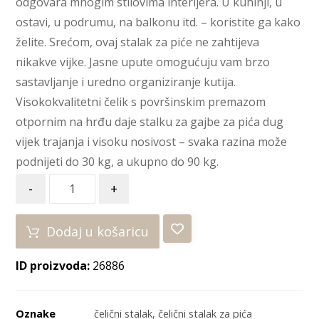
odgovara mnogim stilovima interijera. U kuhinji, u
ostavi, u podrumu, na balkonu itd. – koristite ga kako
želite. Srećom, ovaj stalak za piće ne zahtijeva
nikakve vijke. Jasne upute omogućuju vam brzo
sastavljanje i uredno organiziranje kutija.
Visokokvalitetni čelik s površinskim premazom
otpornim na hrđu daje stalku za gajbe za pića dug
vijek trajanja i visoku nosivost – svaka razina može
podnijeti do 30 kg, a ukupno do 90 kg.
-
+
Dodaj u košaricu
ID proizvoda:
26886
Oznake
čelični stalak
,
čelični stalak za pića