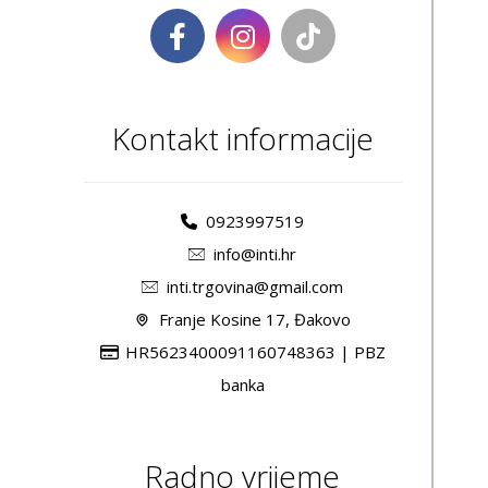
Kontakt informacije
0923997519
info@inti.hr
inti.trgovina@gmail.com
Franje Kosine 17, Đakovo
HR5623400091160748363 | PBZ
banka
Radno vrijeme