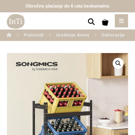
Obročno plaćanje do 6 rata beskamatno
Proizvodi
Uređenje doma
Dekoracije
Enlarge the image