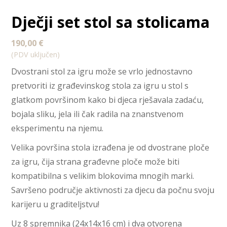
Dječji set stol sa stolicama
190,00
€
(PDV uključen)
Dvostrani stol za igru ​​može se vrlo jednostavno
pretvoriti iz građevinskog stola za igru ​​u stol s
glatkom površinom kako bi djeca rješavala zadaću,
bojala sliku, jela ili čak radila na znanstvenom
eksperimentu na njemu.
Velika površina stola izrađena je od dvostrane ploče
za igru, čija strana građevne ploče može biti
kompatibilna s velikim blokovima mnogih marki.
Savršeno područje aktivnosti za djecu da počnu svoju
karijeru u graditeljstvu!
Uz 8 spremnika (24x14x16 cm) i dva otvorena