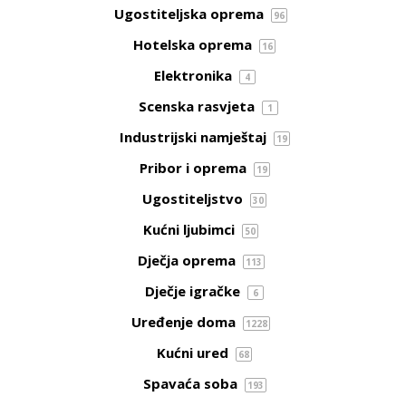
Ugostiteljska oprema
96
Hotelska oprema
16
Elektronika
4
Scenska rasvjeta
1
Industrijski namještaj
19
Pribor i oprema
19
Ugostiteljstvo
30
Kućni ljubimci
50
Dječja oprema
113
Dječje igračke
6
Uređenje doma
1228
Kućni ured
68
Spavaća soba
193