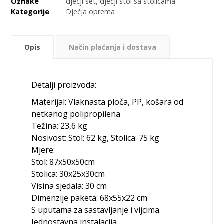
Oznake
djecji set
,
dječji stol sa stolicama
Kategorije
Dječja oprema
Opis
Način plaćanja i dostava
Detalji proizvoda:
Materijal: Vlaknasta ploča, PP, košara od
netkanog polipropilena
Težina: 23,6 kg
Nosivost: Stol: 62 kg, Stolica: 75 kg
Mjere:
Stol: 87x50x50cm
Stolica: 30x25x30cm
Visina sjedala: 30 cm
Dimenzije paketa: 68x55x22 cm
S uputama za sastavljanje i vijcima.
Jednostavna instalacija.