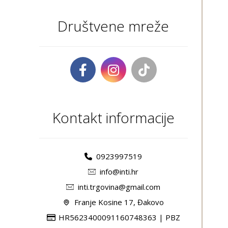
Društvene mreže
Kontakt informacije
0923997519
info@inti.hr
inti.trgovina@gmail.com
Franje Kosine 17, Đakovo
HR5623400091160748363 | PBZ