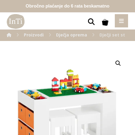
Obročno plaćanje do 6 rata beskamatno
Proizvodi
Dječja oprema
Dječji set stol 
Enlarge the image