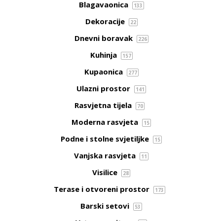
Blagavaonica
133
Dekoracije
22
Dnevni boravak
226
Kuhinja
157
Kupaonica
277
Ulazni prostor
141
Rasvjetna tijela
70
Moderna rasvjeta
15
Podne i stolne svjetiljke
15
Vanjska rasvjeta
11
Visilice
28
Terase i otvoreni prostor
173
Barski setovi
53