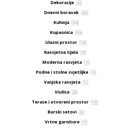
Dekoracije
22
Dnevni boravak
225
Kuhinja
156
Kupaonica
274
Ulazni prostor
140
Rasvjetna tijela
70
Moderna rasvjeta
15
Podne i stolne svjetiljke
15
Vanjska rasvjeta
11
Visilice
28
Terase i otvoreni prostor
173
Barski setovi
53
Vrtne garniture
77