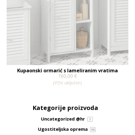
Kupaonski ormarić s lameliranim vratima
160,00
€
(PDV uključen)
Kategorije proizvoda
Uncategorized @hr
3
Ugostiteljska oprema
96