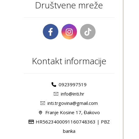
Društvene mreže
Kontakt informacije
0923997519
info@inti.hr
inti.trgovina@gmail.com
Franje Kosine 17, Đakovo
HR5623400091160748363 | PBZ
banka