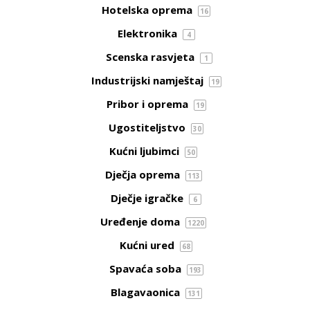
Hotelska oprema
16
Elektronika
4
Scenska rasvjeta
1
Industrijski namještaj
19
Pribor i oprema
19
Ugostiteljstvo
30
Kućni ljubimci
50
Dječja oprema
113
Dječje igračke
6
Uređenje doma
1220
Kućni ured
68
Spavaća soba
193
Blagavaonica
131