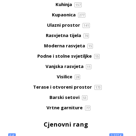
Kuhinja
157
Kupaonica
277
Ulazni prostor
141
Rasvjetna tijela
70
Moderna rasvjeta
15
Podne i stolne svjetiljke
15
Vanjska rasvjeta
11
Visilice
28
Terase i otvoreni prostor
173
Barski setovi
53
Vrtne garniture
77
Cjenovni rang
6 €
1 327 €