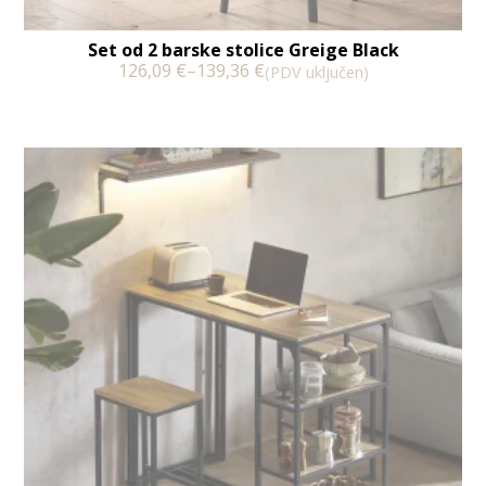
Set od 2 barske stolice Greige Black
126,09
€
–
139,36
€
(PDV uključen)