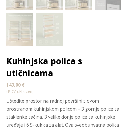
Kuhinjska polica s
utičnicama
143,00
€
(PDV uključen)
Uštedite prostor na radnoj površini s ovom
prostranom kuhinjskom policom – 3 gornje police za
staklenke začina, 3 velike donje police za kuhinjske
uređaje i 6 S-kukica za alat. Ova sveobuhvatna polica