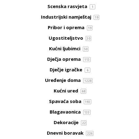
Scenska rasvjeta
1
Industrijski namještaj
19
Pribor i oprema
19
Ugostiteljstvo
30
Kućni ljubimci
50
Dječja oprema
113
Dječje igračke
6
Uređenje doma
1228
Kućni ured
68
Spavaća soba
193
Blagavaonica
133
Dekoracije
22
Dnevni boravak
226