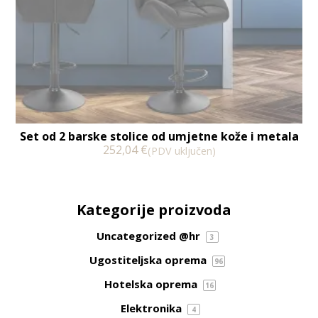
Set od 2 barske stolice od umjetne kože i metala
252,04
€
(PDV uključen)
Kategorije proizvoda
Uncategorized @hr
3
Ugostiteljska oprema
96
Hotelska oprema
16
Elektronika
4