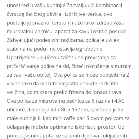
unosi red u vašu kuhinju! Zahvaljujući kombinaciji
čvrstog čeličnog okvira i izdržljive iverice, ovo
postolje je snažno, čvrsto i može lako izdržati vašu
mikrovalnu pećnicu, aparat za kavu i ostalo posuđe.
Zahvaljujući podesivim nožicama, polica je uvijek
stabilna na podu i ne ostavlja ogrebotine.
Upotrijebite uključenu zaštitu od prevrtanja za
pričvršćivanje police na zid, čineći okruženje sigurnim
za vas i vašu obitelj. Ova polica se može podesiti na 2
visine tako da možete smjestiti posuđe različitih
veličina, od miksera preko friteza do lonaca i tava.
Ova polica za mikrovalnu pećnicu sa 6 razina i 4 AC
utičnice, dimenzija 40 x 80 x 167 cm, savršena je za
male kuhinje ili kao mini caffe bar. S ovom policom za
odlaganje možete optimalno iskoristiti prostor. Uz
pomoć jasnih uputa, označenih dijelova i uključenih