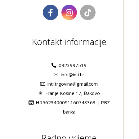
Kontakt informacije
0923997519
info@inti.hr
inti.trgovina@gmail.com
Franje Kosine 17, Đakovo
HR5623400091160748363 | PBZ
banka
Radno vrijeme