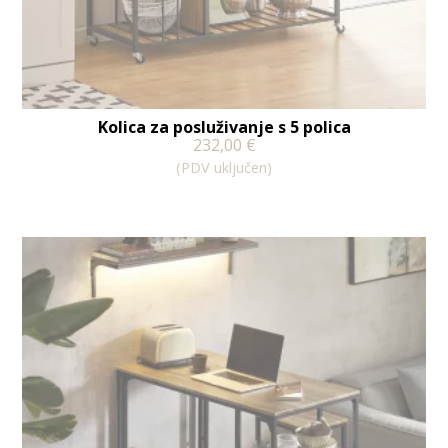
Kolica za posluživanje s 5 polica
232,00
€
(PDV uključen)