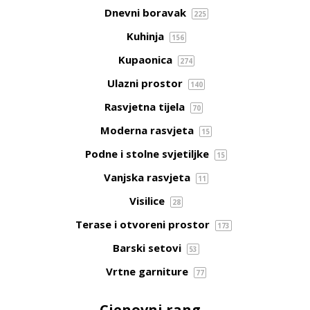
Dnevni boravak
225
Kuhinja
156
Kupaonica
274
Ulazni prostor
140
Rasvjetna tijela
70
Moderna rasvjeta
15
Podne i stolne svjetiljke
15
Vanjska rasvjeta
11
Visilice
28
Terase i otvoreni prostor
173
Barski setovi
53
Vrtne garniture
77
Cjenovni rang