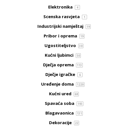
Elektronika
4
Scenska rasvjeta
1
Industrijski namještaj
19
Pribor i oprema
19
Ugostiteljstvo
30
Kućni ljubimci
50
Dječja oprema
113
Dječje igračke
6
Uređenje doma
1220
Kućni ured
68
Spavaća soba
193
Blagavaonica
131
Dekoracije
22