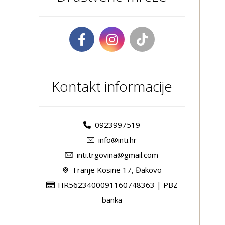
Kontakt informacije
0923997519
info@inti.hr
inti.trgovina@gmail.com
Franje Kosine 17, Đakovo
HR5623400091160748363 | PBZ
banka