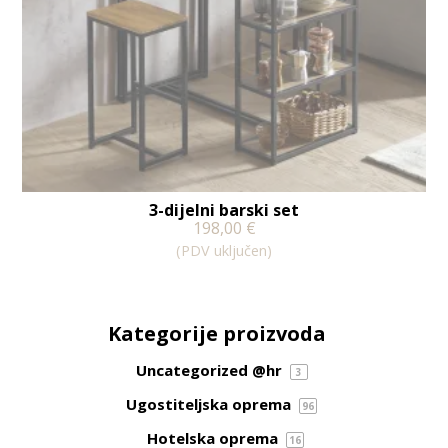
3-dijelni barski set
198,00
€
(PDV uključen)
Kategorije proizvoda
Uncategorized @hr
3
Ugostiteljska oprema
96
Hotelska oprema
16