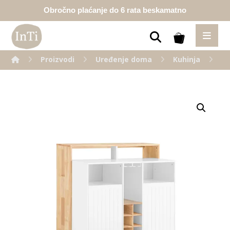
Obročno plaćanje do 6 rata beskamatno
Proizvodi
Uređenje doma
Kuhinja
Ku
Enlarge the image