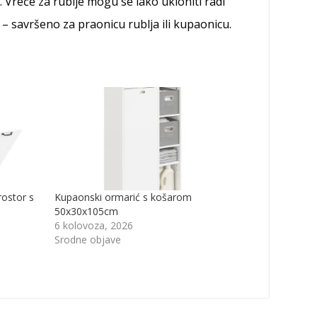
e. Vreće za rublje mogu se lako ukloniti radi
 – savršeno za praonicu rublja ili kupaonicu.
rostor s
Kupaonski ormarić s košarom
50x30x105cm
6 kolovoza, 2026
Srodne objave