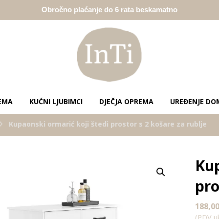
Obročno plaćanje do 6 rata beskamatno
EMA
KUĆNI LJUBIMCI
DJEČJA OPREMA
UREĐENJE DO
Kupaonski ormarić koji štedi prostor s 2 košare za rublje
Kup
Enlarge the image
pro
188,0
(PDV uk