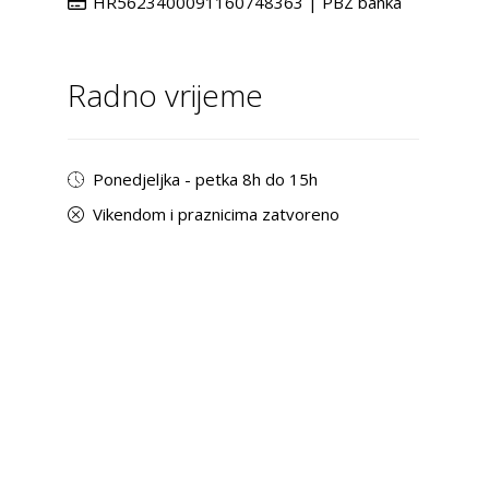
HR5623400091160748363 | PBZ banka
Radno vrijeme
Ponedjeljka - petka 8h do 15h
Vikendom i praznicima zatvoreno