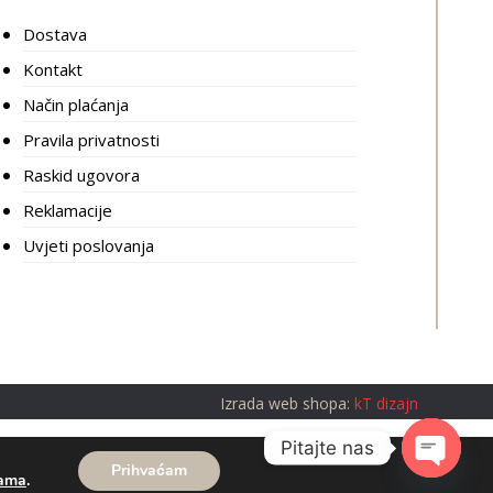
Dostava
Kontakt
Način plaćanja
Pravila privatnosti
Raskid ugovora
Reklamacije
Uvjeti poslovanja
Izrada web shopa:
kT dizajn
Pitajte nas
Prihvaćam
kama
.
Open cha