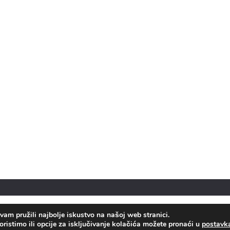
Bosnian
(
Bosanski
)
Hrvatski
српски
(
Srpski
)
am pružili najbolje iskustvo na našoj web stranici.
oristimo ili opcije za isključivanje kolačića možete pronaći u
postav