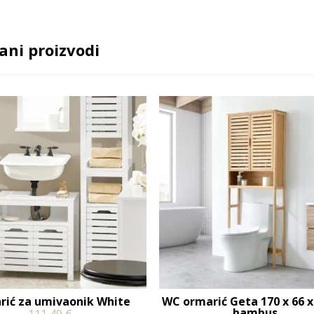
ani proizvodi
rić za umivaonik White
WC ormarić Geta 170 x 66 x
bambus
111,49
€