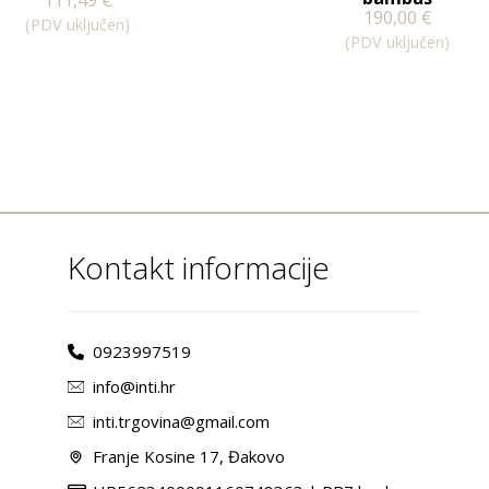
190,00
€
(PDV uključen)
(PDV uključen)
Kontakt informacije
0923997519
info@inti.hr
inti.trgovina@gmail.com
Franje Kosine 17, Đakovo