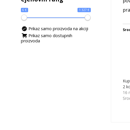
pov
pra
6 €
1 327 €
Prikaz samo proizvoda na akciji
Sro
Prikaz samo dostupnih
proizvoda
Kup
2 k
16 
Sro