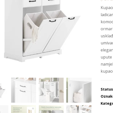
Kupaon
ladica
komoda
ormari
usklađ
umivao
elegan
upute 
namješ
kupaon
Statu
Oznak
Katego