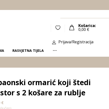
Košarica:
0,00
€
Prijava/Registracija
MA
RASVJETNA TIJELA
aonski ormarić koji štedi
stor s 2 košare za rublje
0
€
ljučen)