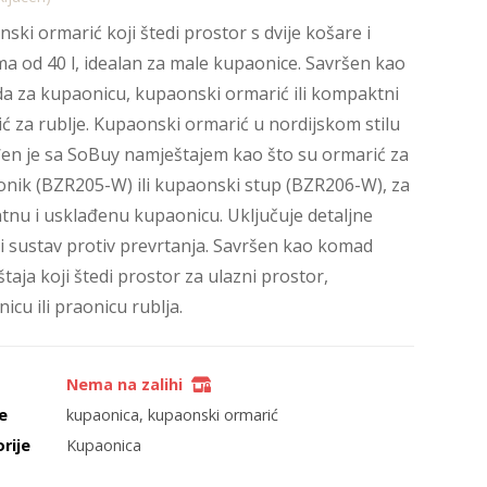
ski ormarić koji štedi prostor s dvije košare i
ma od 40 l, idealan za male kupaonice. Savršen kao
 za kupaonicu, kupaonski ormarić ili kompaktni
ć za rublje. Kupaonski ormarić u nordijskom stilu
en je sa SoBuy namještajem kao što su ormarić za
nik (BZR205-W) ili kupaonski stup (BZR206-W), za
tnu i usklađenu kupaonicu. Uključuje detaljne
i sustav protiv prevrtanja. Savršen kao komad
taja koji štedi prostor za ulazni prostor,
icu ili praonicu rublja.
s
Nema na zalihi
e
kupaonica
,
kupaonski ormarić
rije
Kupaonica