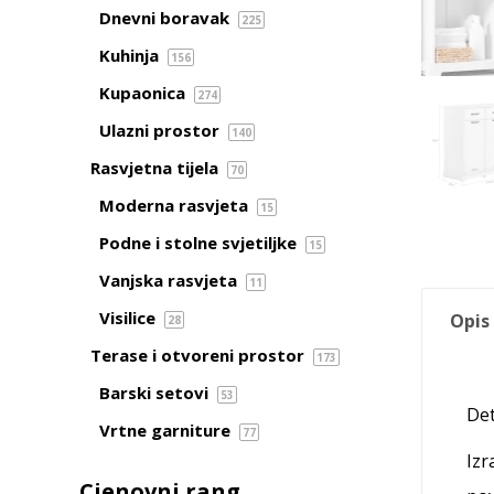
Dnevni boravak
225
Kuhinja
156
Kupaonica
274
Ulazni prostor
140
Rasvjetna tijela
70
Moderna rasvjeta
15
Podne i stolne svjetiljke
15
Vanjska rasvjeta
11
Visilice
Opis
28
Terase i otvoreni prostor
173
Barski setovi
53
Det
Vrtne garniture
77
Izr
Cjenovni rang