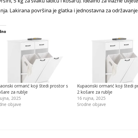
ršini, 5 kg za svaku ladicu i košaru). Idealno za vlažne uvjet
nja. Lakirana površina je glatka i jednostavna za održavanje
dno
aonski ormarić koji štedi prostor s
Kupaonski ormarić koji štedi p
ošare za rublje
2 košare za rublje
rujna, 2025
16 rujna, 2025
dne objave
Srodne objave