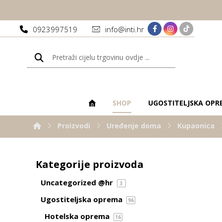
0923997519
info@inti.hr
SHOP
UGOSTITELJSKA OPR
Proizvodi
Uređenje doma
Kupaonica
Kategorije proizvoda
Uncategorized @hr
3
Ugostiteljska oprema
96
Hotelska oprema
16