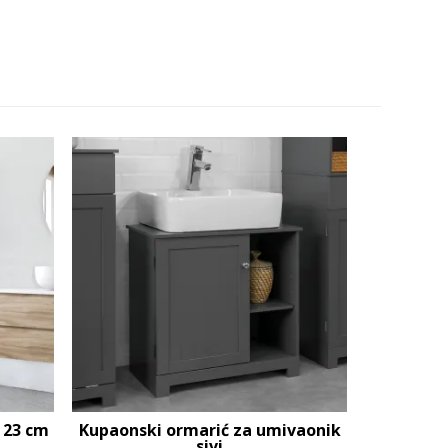
 23 cm
Kupaonski ormarić za umivaonik
sivi