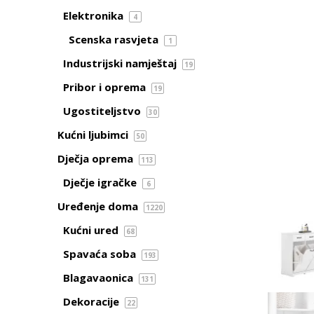
Elektronika
4
Scenska rasvjeta
1
Industrijski namještaj
19
Pribor i oprema
19
Ugostiteljstvo
30
Kućni ljubimci
50
Dječja oprema
113
Dječje igračke
6
Uređenje doma
1220
Kućni ured
68
Spavaća soba
193
Blagavaonica
131
Dekoracije
22