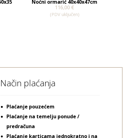
60x35
Noćni ormarić 40x40x47cm
116,00
€
(PDV uključen)
Način plaćanja
Plaćanje pouzećem
Plaćanje na temelju ponude /
predračuna
Plaćanje karticama jednokratno i na