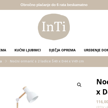
Obročno plaćanje do 6 rata beskamatno
EMA
KUĆNI LJUBIMCI
DJEČJA OPREMA
UREĐENJE DO
ba
Noćni ormarić s 2 ladice Š40 x D44 x V49 cm
Noć
Enlarge the image
x D
116,0
(PDV uk