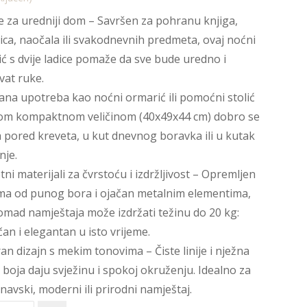
ce za uredniji dom – Savršen za pohranu knjiga,
nica, naočala ili svakodnevnih predmeta, ovaj noćni
ć s dvije ladice pomaže da sve bude uredno i
at ruke.
ana upotreba kao noćni ormarić ili pomoćni stolić
jom kompaktnom veličinom (40x49x44 cm) dobro se
 pored kreveta, u kut dnevnog boravka ili u kutak
nje.
etni materijali za čvrstoću i izdržljivost – Opremljen
a od punog bora i ojačan metalnim elementima,
omad namještaja može izdržati težinu do 20 kg:
čan i elegantan u isto vrijeme.
n dizajn s mekim tonovima – Čiste linije i nježna
 boja daju svježinu i spokoj okruženju. Idealno za
navski, moderni ili prirodni namještaj.