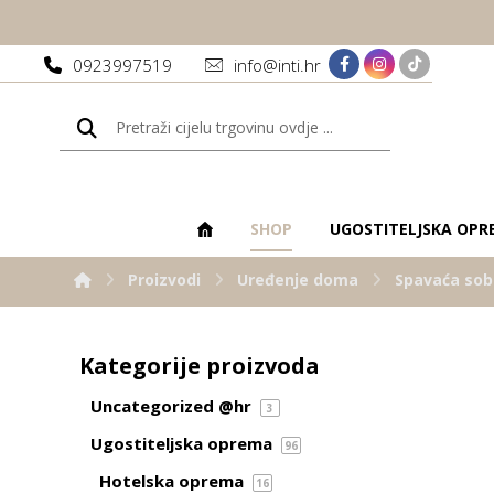
0923997519
info@inti.hr
SHOP
UGOSTITELJSKA OPR
Proizvodi
Uređenje doma
Spavaća so
Kategorije proizvoda
Uncategorized @hr
3
Ugostiteljska oprema
96
Hotelska oprema
16