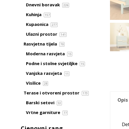
Dnevni boravak
226
Kuhinja
157
Kupaonica
277
Ulazni prostor
141
Rasvjetna tijela
70
Moderna rasvjeta
15
Podne i stolne svjetiljke
15
Vanjska rasvjeta
11
Visilice
28
Terase i otvoreni prostor
173
Opis
Barski setovi
53
Vrtne garniture
77
Det
Cjenovni rang