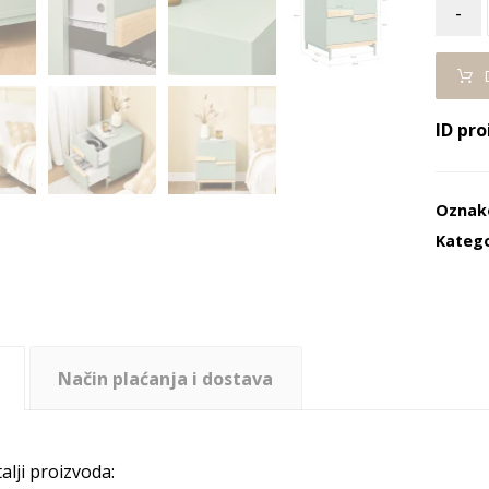
-
ID pro
Oznak
Katego
Način plaćanja i dostava
alji proizvoda: