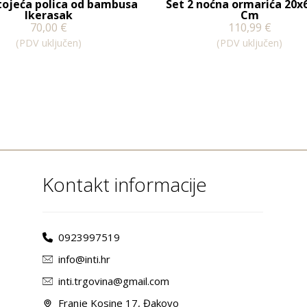
ojeća polica od bambusa
Set 2 noćna ormarića 20x
Ikerasak
Cm
70,00
€
110,99
€
(PDV uključen)
(PDV uključen)
Kontakt informacije
0923997519
info@inti.hr
inti.trgovina@gmail.com
Franje Kosine 17, Đakovo