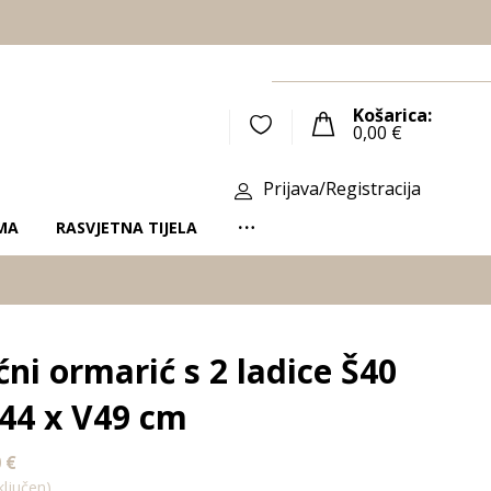
Košarica:
0,00
€
Prijava/Registracija
MA
RASVJETNA TIJELA
ni ormarić s 2 ladice Š40
44 x V49 cm
0
€
ljučen)