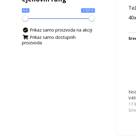
Tež
6 €
1 327 €
40x
Prikaz samo proizvoda na akciji
Prikaz samo dostupnih
Sro
proizvoda
Noć
V49
17 l
Sro