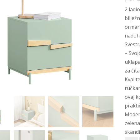
2 ladi
biljež
ormari
nadohv
Svestr
– Svo
uklapa
za čita
Kvalit
ručkam
ovaj k
prakti
Modera
zelena
skandi