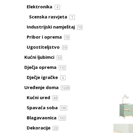
Elektronika
4
Scenska rasvjeta
1
Industrijski namještaj
19
Pribor i oprema
19
Ugostiteljstvo
30
Kućni ljubimci
50
Dječja oprema
113
Dječje igračke
6
Uređenje doma
1228
Kućni ured
68
Spavaća soba
193
Blagavaonica
133
Dekoracije
22