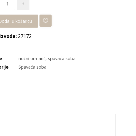
+
Dodaj u košaricu
izvoda:
27172
e
noćni ormarić
,
spavaća soba
rije
Spavaća soba