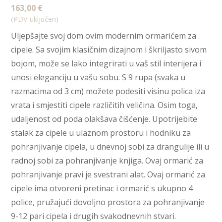
163,00
€
(PDV uključen)
Uljepšajte svoj dom ovim modernim ormarićem za
cipele. Sa svojim klasičnim dizajnom i škriljasto sivom
bojom, može se lako integrirati u vaš stil interijera i
unosi eleganciju u vašu sobu. S 9 rupa (svaka u
razmacima od 3 cm) možete podesiti visinu polica iza
vrata i smjestiti cipele različitih veličina. Osim toga,
udaljenost od poda olakšava čišćenje. Upotrijebite
stalak za cipele u ulaznom prostoru i hodniku za
pohranjivanje cipela, u dnevnoj sobi za drangulije ili u
radnoj sobi za pohranjivanje knjiga. Ovaj ormarić za
pohranjivanje pravi je svestrani alat. Ovaj ormarić za
cipele ima otvoreni pretinac i ormarić s ukupno 4
police, pružajući dovoljno prostora za pohranjivanje
9-12 pari cipela i drugih svakodnevnih stvari.