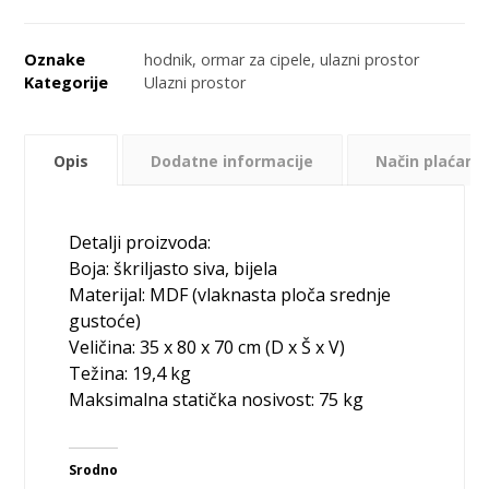
Oznake
hodnik
,
ormar za cipele
,
ulazni prostor
Kategorije
Ulazni prostor
Opis
Dodatne informacije
Način plaćanja
Detalji proizvoda:
Boja: škriljasto siva, bijela
Materijal: MDF (vlaknasta ploča srednje
gustoće)
Veličina: 35 x 80 x 70 cm (D x Š x V)
Težina: 19,4 kg
Maksimalna statička nosivost: 75 kg
Srodno