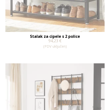
Stalak za cipele s 2 police
94,23
€
(PDV uključen)