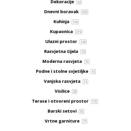
Dekoracije
22
Dnevni boravak
225
Kuhinja
156
Kupaonica
274
Ulazni prostor
140
Rasvjetna tijela
70
Moderna rasvjeta
15
Podne i stolne svjetiljke
15
Vanjska rasvjeta
11
Visilice
28
Terase i otvoreni prostor
173
Barski setovi
53
Vrtne garniture
77