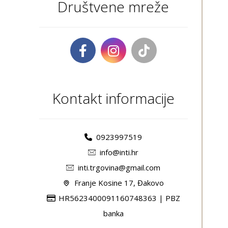
Društvene mreže
Kontakt informacije
0923997519
info@inti.hr
inti.trgovina@gmail.com
Franje Kosine 17, Đakovo
HR5623400091160748363 | PBZ
banka