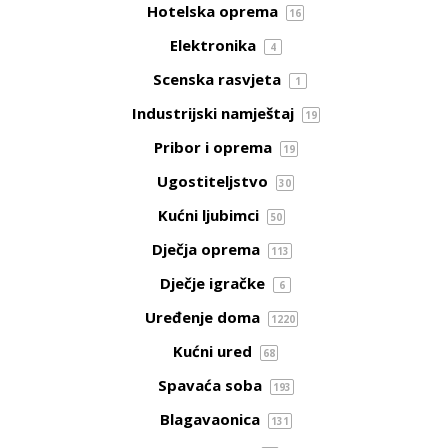
Hotelska oprema
16
Elektronika
4
Scenska rasvjeta
1
Industrijski namještaj
19
Pribor i oprema
19
Ugostiteljstvo
30
Kućni ljubimci
50
Dječja oprema
113
Dječje igračke
6
Uređenje doma
1220
Kućni ured
68
Spavaća soba
193
Blagavaonica
131