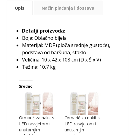
Opis
Način plaćanja i dostava
Detalji proizvoda:
Boja: Oblačno bijela
Materijal: MDF (ploča srednje gustoće),
podstava od baršuna, staklo
Veličina: 10 x 42 x 108 cm (D x Š x V)
Težina: 10,7 kg
Srodno
Ormarić za nakit s
Ormarić za nakit s
LED rasvjetom i
LED rasvjetom i
unutarnjim
unutarnjim