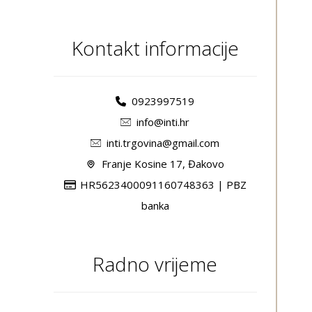
Kontakt informacije
0923997519
info@inti.hr
inti.trgovina@gmail.com
Franje Kosine 17, Đakovo
HR5623400091160748363 | PBZ
banka
Radno vrijeme