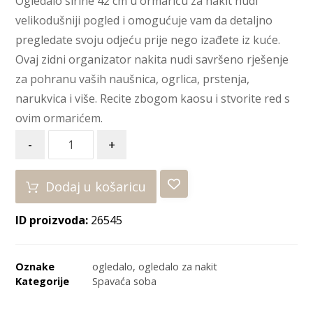
Ogledalo širine 42 cm u ormariću za nakit nudi
velikodušniji pogled i omogućuje vam da detaljno
pregledate svoju odjeću prije nego izađete iz kuće.
Ovaj zidni organizator nakita nudi savršeno rješenje
za pohranu vaših naušnica, ogrlica, prstenja,
narukvica i više. Recite zbogom kaosu i stvorite red s
ovim ormarićem.
-
+
Dodaj u košaricu
ID proizvoda:
26545
Oznake
ogledalo
,
ogledalo za nakit
Kategorije
Spavaća soba