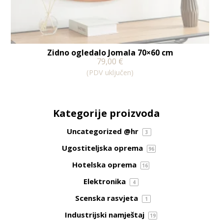
Zidno ogledalo Jomala 70×60 cm
79,00
€
(PDV uključen)
Kategorije proizvoda
Uncategorized @hr
3
Ugostiteljska oprema
96
Hotelska oprema
16
Elektronika
4
Scenska rasvjeta
1
Industrijski namještaj
19