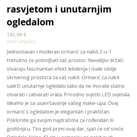
rasvjetom i unutarnjim
ogledalom
141,00
€
(PDV uključen)
Jednostavan i moderan ormarić za nakit 2-u-1
trenutno će poboljšati vaš prostor. Nevidljivi držači
stvaraju fascinantan efekt lebdenja i nude obilje
skrivenog prostora za vaš nakit. Ormarić za nakit
sadrži unutarnje ogledalo tako da ne morate stalno
otvarati i zatvarati vrata. Prirodno svjetlo LED svjetala
idealno je za usavršavanje vašeg make-upa. Ovaj
ormarić s ogledalom je elegantan i praktičan.
Poklonite ga svojim najdražima za rođendan ili
godišnjicu. Tko god primi ovaj dar, sjati će od sreće.