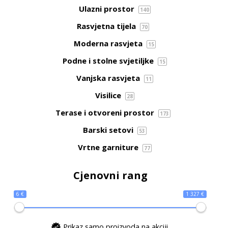
Ulazni prostor
140
Rasvjetna tijela
70
Moderna rasvjeta
15
Podne i stolne svjetiljke
15
Vanjska rasvjeta
11
Visilice
28
Terase i otvoreni prostor
173
Barski setovi
53
Vrtne garniture
77
Cjenovni rang
6 €
1 327 €
Prikaz samo proizvoda na akciji