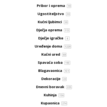
Pribor i oprema
19
Ugostiteljstvo
30
Kućni ljubimci
50
Dječja oprema
113
Dječje igračke
6
Uređenje doma
1220
Kućni ured
68
Spavaća soba
193
Blagavaonica
131
Dekoracije
22
Dnevni boravak
225
Kuhinja
156
Kupaonica
274