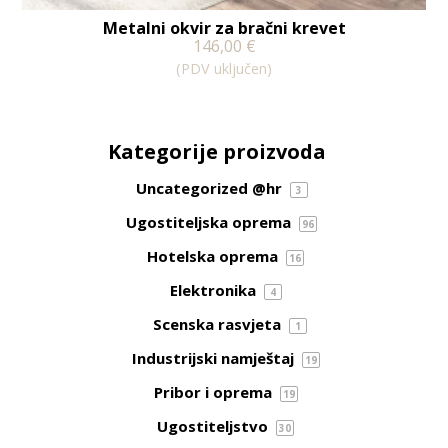
Metalni okvir za bračni krevet
146,00
€
(PDV uključen)
Kategorije proizvoda
Uncategorized @hr
3
Ugostiteljska oprema
96
Hotelska oprema
16
Elektronika
4
Scenska rasvjeta
1
Industrijski namještaj
19
Pribor i oprema
19
Ugostiteljstvo
30