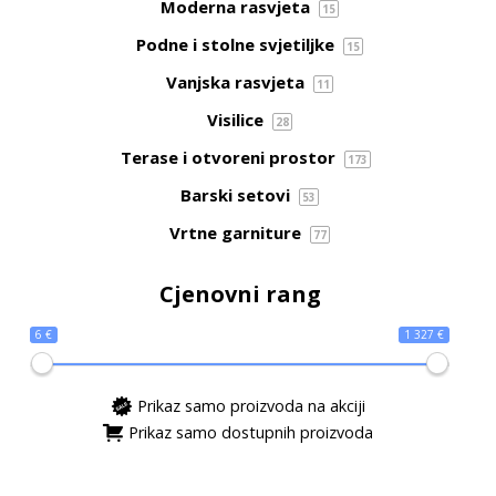
Moderna rasvjeta
15
Podne i stolne svjetiljke
15
Vanjska rasvjeta
11
Visilice
28
Terase i otvoreni prostor
173
Barski setovi
53
Vrtne garniture
77
Cjenovni rang
6 €
1 327 €
Prikaz samo proizvoda na akciji
Prikaz samo dostupnih proizvoda