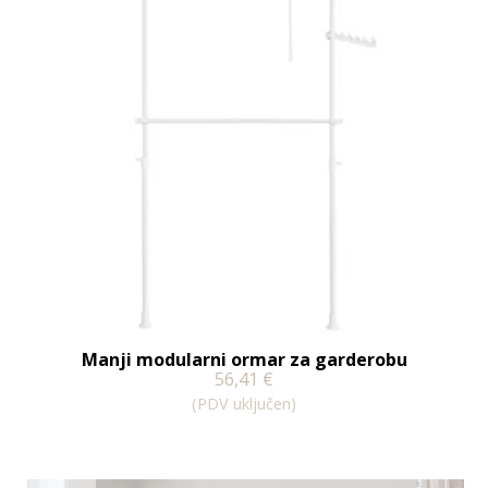
Manji modularni ormar za garderobu
56,41
€
(PDV uključen)