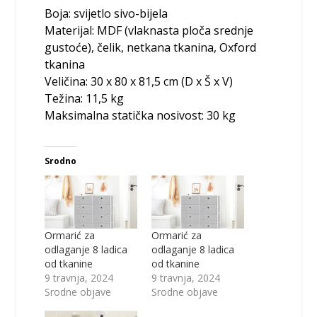
Boja: svijetlo sivo-bijela
Materijal: MDF (vlaknasta ploča srednje
gustoće), čelik, netkana tkanina, Oxford
tkanina
Veličina: 30 x 80 x 81,5 cm (D x Š x V)
Težina: 11,5 kg
Maksimalna statička nosivost: 30 kg
Srodno
Ormarić za
Ormarić za
odlaganje 8 ladica
odlaganje 8 ladica
od tkanine
od tkanine
9 travnja, 2024
9 travnja, 2024
Srodne objave
Srodne objave