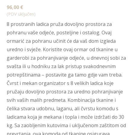
96,00
€
(PDV uključen)
8 prostranih ladica pruža dovoljno prostora za
pohranu vaše odjeće, posteljine i ostalog. Ovaj
ormarić za pohranu učinit će da vaš dom izgleda
uredno i svježe. Koristite ovaj ormar od tkanine u
garderobi za pohranjivanje odjeće, u dnevnoj sobi za
svašta ili u hodniku za lak pristup svakodnevnim
potrepštinama – postavite ga tamo gdje vam treba.
Čvrst i mekan organizator s 8 velikih ladica koje
pružaju dovoljno prostora za uredno pohranjivanje
svih vaših malih predmeta. Kombinacija tkanine i
čelika stvara udobnu, laganu, ali čvrstu komodu s
ladicama koja je mekana i topla i može izdržati do 30
kg. Sa zaobljenim kutovima i uključenom zaštitom od
prevrtanja, ova komoda od tkanine osigurava