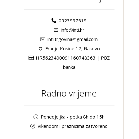
0923997519
info@inti.hr
inti.trgovina@gmail.com
Franje Kosine 17, Đakovo
HR5623400091160748363 | PBZ
banka
Radno vrijeme
Ponedjeljka - petka 8h do 15h
Vikendom i praznicima zatvoreno