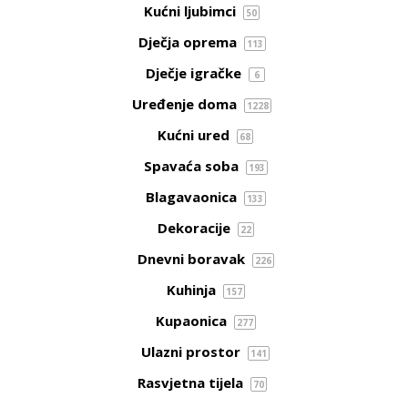
Kućni ljubimci
50
Dječja oprema
113
Dječje igračke
6
Uređenje doma
1228
Kućni ured
68
Spavaća soba
193
Blagavaonica
133
Dekoracije
22
Dnevni boravak
226
Kuhinja
157
Kupaonica
277
Ulazni prostor
141
Rasvjetna tijela
70