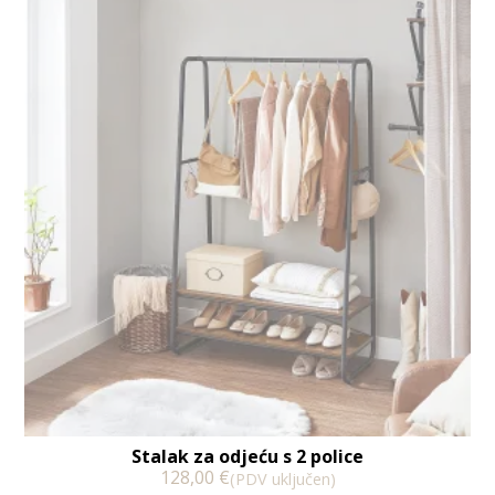
Stalak za odjeću s 2 police
128,00
€
(PDV uključen)