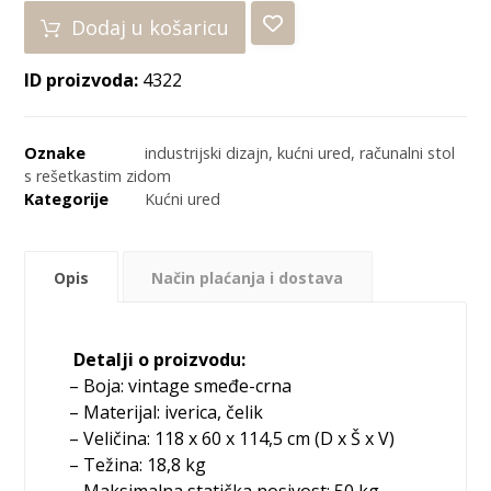
Dodaj u košaricu
ID proizvoda:
4322
Oznake
industrijski dizajn
,
kućni ured
,
računalni stol
s rešetkastim zidom
Kategorije
Kućni ured
Opis
Način plaćanja i dostava
Detalji o proizvodu:
– Boja: vintage smeđe-crna
– Materijal: iverica, čelik
– Veličina: 118 x 60 x 114,5 cm (D x Š x V)
– Težina: 18,8 kg