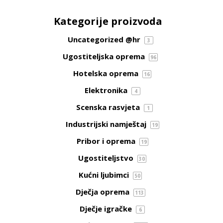
Kategorije proizvoda
Uncategorized @hr
3
Ugostiteljska oprema
96
Hotelska oprema
16
Elektronika
4
Scenska rasvjeta
1
Industrijski namještaj
19
Pribor i oprema
19
Ugostiteljstvo
30
Kućni ljubimci
50
Dječja oprema
113
Dječje igračke
6