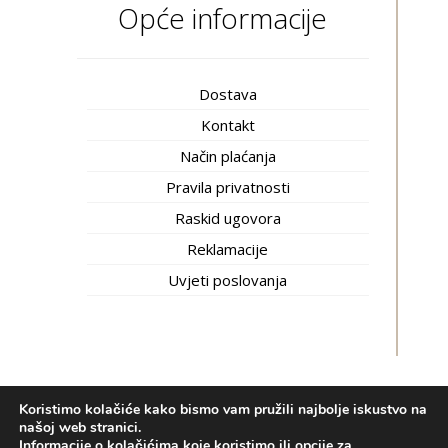
Opće informacije
Dostava
Kontakt
Način plaćanja
Pravila privatnosti
Raskid ugovora
Reklamacije
Uvjeti poslovanja
Koristimo kolačiće kako bismo vam pružili najbolje iskustvo na
Inti trgovina © 2020.
Izrada web shopa:
kT dizajn
našoj web stranici.
Informacije o kolačićima koje koristimo ili opcije za