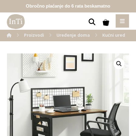
Obročno plaćanje do 6 rata beskamatno
Proizvodi
Uređenje doma
Kućni ured
Enlarge the image