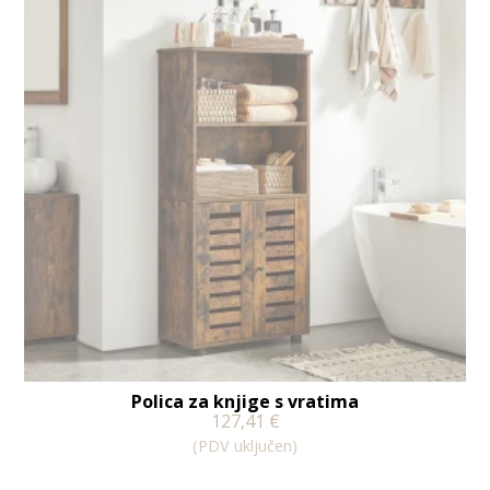
Polica za knjige s vratima
127,41
€
(PDV uključen)