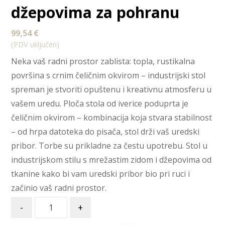
džepovima za pohranu
99,54
€
(PDV uključen)
Neka vaš radni prostor zablista: topla, rustikalna
površina s crnim čeličnim okvirom – industrijski stol
spreman je stvoriti opuštenu i kreativnu atmosferu u
vašem uredu. Ploča stola od iverice poduprta je
čeličnim okvirom – kombinacija koja stvara stabilnost
– od hrpa datoteka do pisača, stol drži vaš uredski
pribor. Torbe su prikladne za čestu upotrebu. Stol u
industrijskom stilu s mrežastim zidom i džepovima od
tkanine kako bi vam uredski pribor bio pri ruci i
začinio vaš radni prostor.
-
+