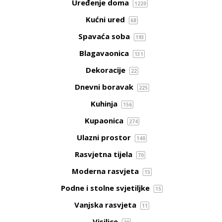
Uređenje doma
1220
Kućni ured
68
Spavaća soba
193
Blagavaonica
131
Dekoracije
22
Dnevni boravak
225
Kuhinja
156
Kupaonica
274
Ulazni prostor
140
Rasvjetna tijela
70
Moderna rasvjeta
15
Podne i stolne svjetiljke
15
Vanjska rasvjeta
11
Visilice