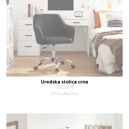
Uredska stolica crna
152,50
€
(PDV uključen)