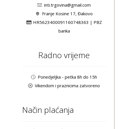
inti.trgovina@gmail.com
Franje Kosine 17, Đakovo
HR5623400091160748363 | PBZ
banka
Radno vrijeme
Ponedjeljka - petka 8h do 15h
Vikendom i praznicima zatvoreno
Način plaćanja