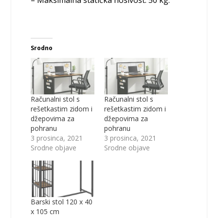
– Maksimalna statička nosivost: 50 kg.
Srodno
Računalni stol s
Računalni stol s
rešetkastim zidom i
rešetkastim zidom i
džepovima za
džepovima za
pohranu
pohranu
3 prosinca, 2021
3 prosinca, 2021
Srodne objave
Srodne objave
Barski stol 120 x 40
x 105 cm