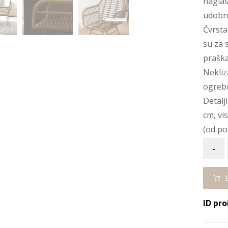
naglas
udobno
Čvrsta
su za 
prašk
Nekliz
ogrebo
Detalj
cm, vi
(od po
-
ID pro