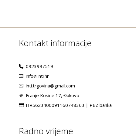
Kontakt informacije
0923997519
info@inti.hr
inti.trgovina@gmail.com
Franje Kosine 17, Đakovo
HR5623400091160748363 | PBZ banka
Radno vrijeme