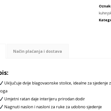
Oznak
kuhinjs
Katego
Način plaćanja i dostava
is:
Uključuje dvije blagovaonske stolice, idealne za sjedenje 
toga
Umjetni ratan daje interijeru prirodan dodir
Nagnuti naslon i nasloni za ruke za udobno sjedenje