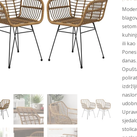
Modera
blagov
setom 
kuhinj
ili ka
Ponesi
danas.
Opušta
polira
izdržl
naslon
udobno
Upravo
sjedal
stolic