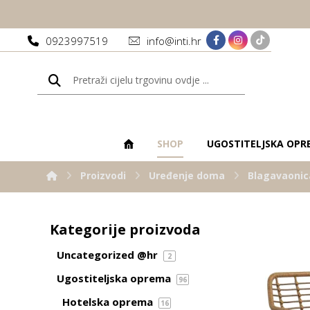
0923997519
info@inti.hr
SHOP
UGOSTITELJSKA OPR
Proizvodi
Uređenje doma
Blagavaonic
Kategorije proizvoda
Uncategorized @hr
2
Ugostiteljska oprema
96
Hotelska oprema
16