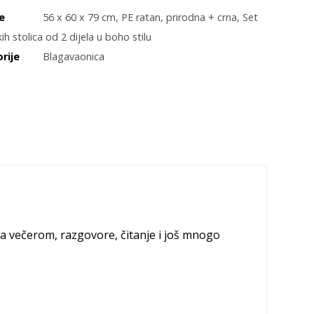
e
56 x 60 x 79 cm
,
PE ratan
,
prirodna + crna
,
Set
kih stolica od 2 dijela u boho stilu
rije
Blagavaonica
za večerom, razgovore, čitanje i još mnogo