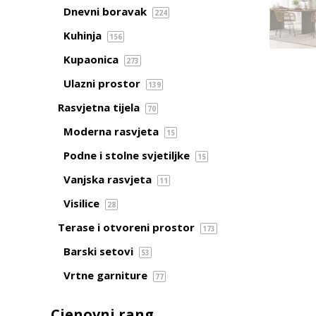
Dnevni boravak
224
Kuhinja
156
Kupaonica
273
Ulazni prostor
139
Rasvjetna tijela
70
Moderna rasvjeta
15
Podne i stolne svjetiljke
15
Vanjska rasvjeta
11
Visilice
28
Terase i otvoreni prostor
173
Barski setovi
53
Vrtne garniture
77
Cjenovni rang