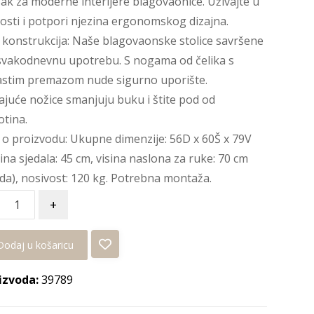
ak za moderne interijere blagovaonice. Uživajte u
sti i potpori njezina ergonomskog dizajna.
 konstrukcija: Naše blagovaonske stolice savršene
svakodnevnu upotrebu. S nogama od čelika s
astim premazom nude sigurno uporište.
ajuće nožice smanjuju buku i štite pod od
tina.
i o proizvodu: Ukupne dimenzije: 56D x 60Š x 79V
sina sjedala: 45 cm, visina naslona za ruke: 70 cm
da), nosivost: 120 kg. Potrebna montaža.
+
Dodaj u košaricu
izvoda:
39789