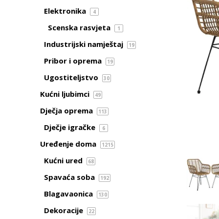
Elektronika
4
Scenska rasvjeta
1
Industrijski namještaj
19
Pribor i oprema
19
Ugostiteljstvo
30
Kućni ljubimci
49
Dječja oprema
113
Dječje igračke
6
Uređenje doma
1215
Kućni ured
68
Spavaća soba
192
Blagavaonica
130
Dekoracije
22