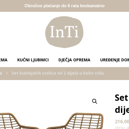
Obročno plaćanje do 6 rata beskamatno
EMA
KUĆNI LJUBIMCI
DJEČJA OPREMA
UREĐENJE DO
a
Set kuhinjskih stolica od 2 dijela u boho stilu
Set
Enlarge the image
dij
216,0
(PDV uk