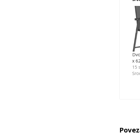
Dvod
x 6
15 
Sro
Povez