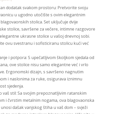
n dodatak svakom prostoru: Pretvorite svoju
aonicu u ugodno utočište s ovim elegantnim
blagovaonskih stolica. Set uključuje dvije
ske stolice, savršene za večere, intimne razgovore
o elegantne ukrasne stolice u vašoj dnevnoj sobi.
te ovu svestranu i sofisticiranu stolicu kući već
nje i potpora: S upečatljivom školjkom sjedala od
tana, ove stolice nisu samo elegantne već i vrlo
jive. Ergonomski dizajn, s savršeno nagnutim
om i naslonima za ruke, osigurava iznimnu
st sjedenja.
 vaš stil: Sa svojim prepoznatljivim ratanskim
om i čvrstim metalnim nogama, ova blagovaonska
a unosi dašak vanjskog štiha u vaš dom – svježi