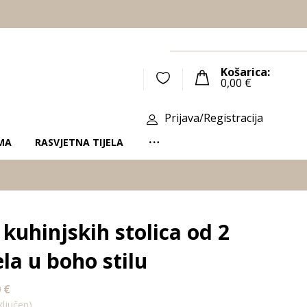
Košarica:
0,00
€
Prijava/Registracija
MA
RASVJETNA TIJELA
 kuhinjskih stolica od 2
ela u boho stilu
0
€
ljučen)