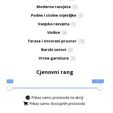
Moderna rasvjeta
15
Podne i stolne svjetiljke
15
Vanjska rasvjeta
11
Visilice
28
Terase i otvoreni prostor
173
Barski setovi
53
Vrtne garniture
77
Cjenovni rang
6 €
1 327 €
Prikaz samo proizvoda na akciji
Prikaz samo dostupnih proizvoda