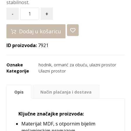
stabilnost.
-
+
Dodaj u košaricu
ID proizvoda:
7921
Oznake
hodnik
,
ormarić za obuću
,
ulazni prostor
Kategorije
Ulazni prostor
Opis
Način plaćanja i dostava
Ključne značajke proizvoda:
Materijal: MDF, s otpornim bijelim
melaminskim premazom