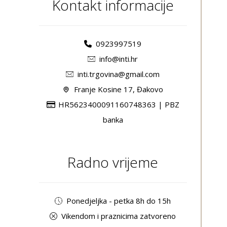
Kontakt informacije
0923997519
info@inti.hr
inti.trgovina@gmail.com
Franje Kosine 17, Đakovo
HR5623400091160748363 | PBZ
banka
Radno vrijeme
Ponedjeljka - petka 8h do 15h
Vikendom i praznicima zatvoreno