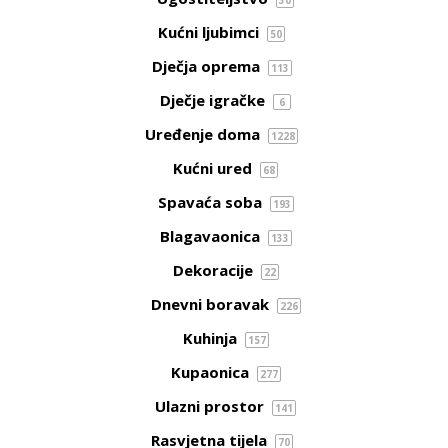
30
Kućni ljubimci
50
Dječja oprema
113
Dječje igračke
6
Uređenje doma
1228
Kućni ured
68
Spavaća soba
193
Blagavaonica
133
Dekoracije
22
Dnevni boravak
226
Kuhinja
157
Kupaonica
277
Ulazni prostor
141
Rasvjetna tijela
70