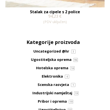
Stalak za cipele s 2 police
94,23
€
(PDV uključen)
Kategorije proizvoda
Uncategorized @hr
3
Ugostiteljska oprema
96
Hotelska oprema
16
Elektronika
4
Scenska rasvjeta
1
Industrijski namještaj
19
Pribor i oprema
19
Ugostiteljstvo