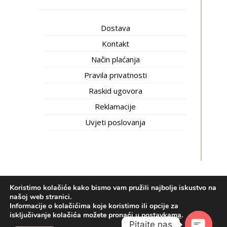
Dostava
Kontakt
Način plaćanja
Pravila privatnosti
Raskid ugovora
Reklamacije
Uvjeti poslovanja
Koristimo kolačiće kako bismo vam pružili najbolje iskustvo na
Inti trgovina © 2020.
Izrada web shopa:
kT dizajn
našoj web stranici.
Informacije o kolačićima koje koristimo ili opcije za
Bosnian
(
Bosanski
)
Hrvatski
isključivanje kolačića možete pronaći u
postavkama
.
српски
(
Srpski
)
Pitajte nas