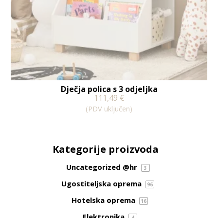
Dječja polica s 3 odjeljka
111,49
€
(PDV uključen)
Kategorije proizvoda
Uncategorized @hr
3
Ugostiteljska oprema
96
Hotelska oprema
16
Elektronika
4