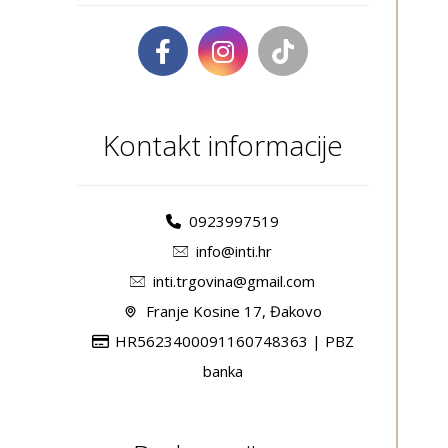
Kontakt informacije
0923997519
info@inti.hr
inti.trgovina@gmail.com
Franje Kosine 17, Đakovo
HR5623400091160748363 | PBZ
banka