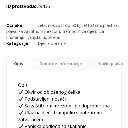
ID proizvoda:
39436
Oznake
čelik
,
nosivost do 50 kg
,
Ø163 cm
,
plastika
,
plava
,
sa zaštitnom mrežom
,
trampolin za djecu
,
za
unutarnju i vanjsku upotrebu
Kategorije
Dječja oprema
Opis
Dodatne informacije
Način plaćanja
Opis:
Okvir od obloženog čelika
Podstavljeni nosači
Sa zaštitnom mrežom i poklopcem ruba
Ulaz na dječji trampolin s patentnim
zatvaračem
Vanjska podloga za skakanje