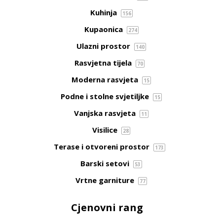
Kuhinja
156
Kupaonica
274
Ulazni prostor
140
Rasvjetna tijela
70
Moderna rasvjeta
15
Podne i stolne svjetiljke
15
Vanjska rasvjeta
11
Visilice
28
Terase i otvoreni prostor
173
Barski setovi
53
Vrtne garniture
77
Cjenovni rang