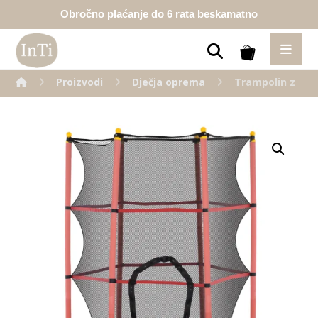
Obročno plaćanje do 6 rata beskamatno
Proizvodi
Dječja oprema
Trampolin za dj
Enlarge the image