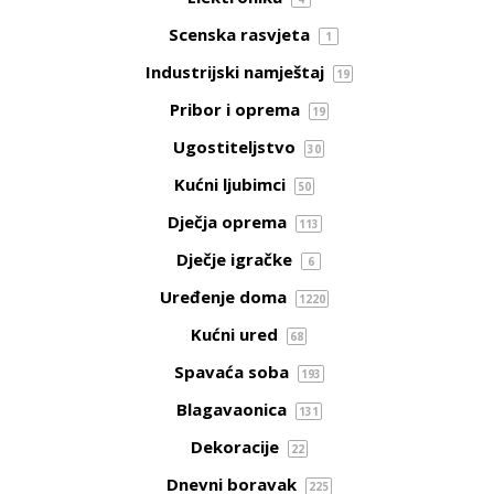
Scenska rasvjeta
1
Industrijski namještaj
19
Pribor i oprema
19
Ugostiteljstvo
30
Kućni ljubimci
50
Dječja oprema
113
Dječje igračke
6
Uređenje doma
1220
Kućni ured
68
Spavaća soba
193
Blagavaonica
131
Dekoracije
22
Dnevni boravak
225