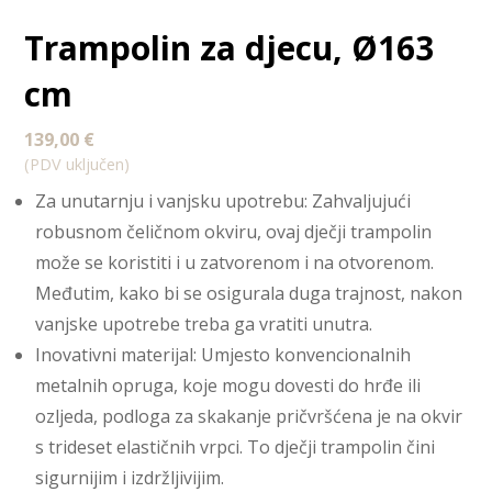
Trampolin za djecu, Ø163
cm
139,00
€
(PDV uključen)
Za unutarnju i vanjsku upotrebu: Zahvaljujući
robusnom čeličnom okviru, ovaj dječji trampolin
može se koristiti i u zatvorenom i na otvorenom.
Međutim, kako bi se osigurala duga trajnost, nakon
vanjske upotrebe treba ga vratiti unutra.
Inovativni materijal: Umjesto konvencionalnih
metalnih opruga, koje mogu dovesti do hrđe ili
ozljeda, podloga za skakanje pričvršćena je na okvir
s trideset elastičnih vrpci. To dječji trampolin čini
sigurnijim i izdržljivijim.