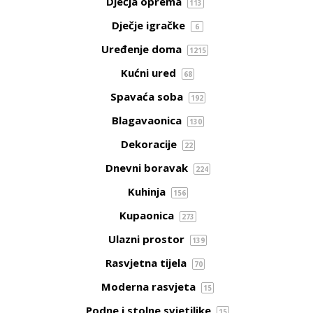
Dječja oprema
113
Dječje igračke
6
Uređenje doma
1215
Kućni ured
68
Spavaća soba
192
Blagavaonica
130
Dekoracije
22
Dnevni boravak
224
Kuhinja
156
Kupaonica
273
Ulazni prostor
139
Rasvjetna tijela
70
Moderna rasvjeta
15
Podne i stolne svjetiljke
15