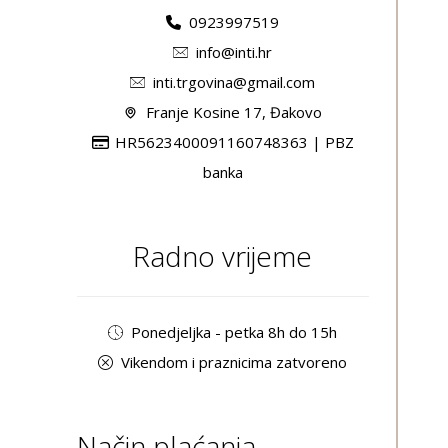
0923997519
info@inti.hr
inti.trgovina@gmail.com
Franje Kosine 17, Đakovo
HR5623400091160748363 | PBZ
banka
Radno vrijeme
Ponedjeljka - petka 8h do 15h
Vikendom i praznicima zatvoreno
Način plaćanja