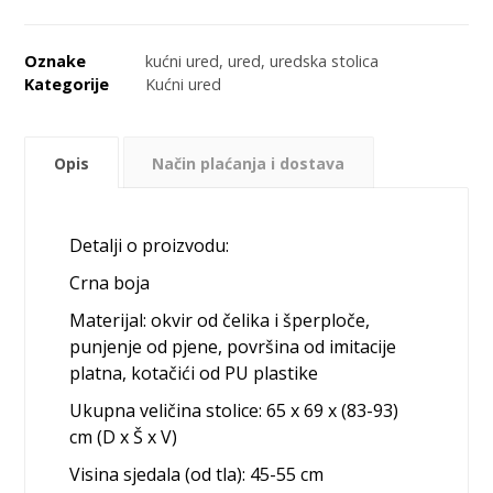
Oznake
kućni ured
,
ured
,
uredska stolica
Kategorije
Kućni ured
Opis
Način plaćanja i dostava
Detalji o proizvodu:
Crna boja
Materijal: okvir od čelika i šperploče,
punjenje od pjene, površina od imitacije
platna, kotačići od PU plastike
Ukupna veličina stolice: 65 x 69 x (83-93)
cm (D x Š x V)
Visina sjedala (od tla): 45-55 cm