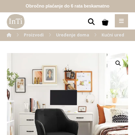
Obročno plaćanje do 6 rata beskamatno
Proizvodi
Uređenje doma
Kućni ured
Enlarge the image