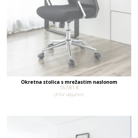
Okretna stolica s mrežastim naslonom
157,81
€
(PDV uključen)