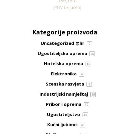
159,13
€
(PDV uključen)
Kategorije proizvoda
Uncategorized @hr
2
Ugostiteljska oprema
96
Hotelska oprema
16
Elektronika
4
Scenska rasvjeta
1
Industrijski namještaj
19
Pribor i oprema
19
Ugostiteljstvo
30
Kućni ljubimci
49