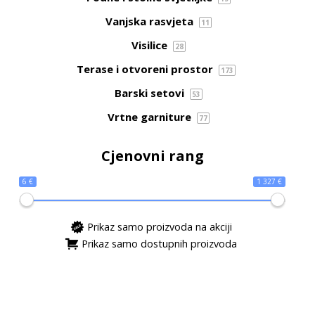
Vanjska rasvjeta
11
Visilice
28
Terase i otvoreni prostor
173
Barski setovi
53
Vrtne garniture
77
Cjenovni rang
6 €
1 327 €
Prikaz samo proizvoda na akciji
Prikaz samo dostupnih proizvoda