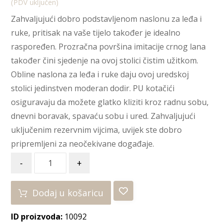
(PDV uključen)
Zahvaljujući dobro podstavljenom naslonu za leđa i
ruke, pritisak na vaše tijelo također je idealno
raspoređen.
Prozračna površina imitacije crnog lana
također čini sjedenje na ovoj stolici čistim užitkom.
Obline naslona za leđa i ruke daju ovoj uredskoj
stolici jedinstven moderan dodir. PU kotačići
osiguravaju da možete glatko kliziti kroz radnu sobu,
dnevni boravak, spavaću sobu i ured. Zahvaljujući
uključenim rezervnim vijcima, uvijek ste dobro
pripremljeni za neočekivane događaje.
-
+
Dodaj u košaricu
ID proizvoda:
10092