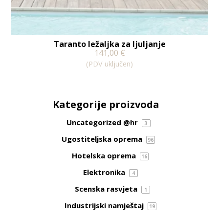
Taranto ležaljka za ljuljanje
141,00
€
(PDV uključen)
Kategorije proizvoda
Uncategorized @hr
3
Ugostiteljska oprema
96
Hotelska oprema
16
Elektronika
4
Scenska rasvjeta
1
Industrijski namještaj
19