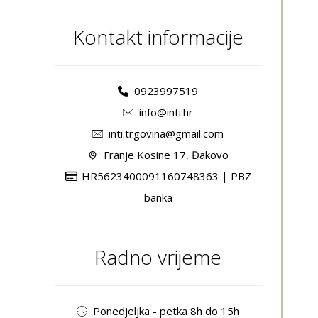
Kontakt informacije
0923997519
info@inti.hr
inti.trgovina@gmail.com
Franje Kosine 17, Đakovo
HR5623400091160748363 | PBZ
banka
Radno vrijeme
Ponedjeljka - petka 8h do 15h