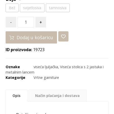
Bež
svijetlosiva
tamnosiva
-
+
Dodaj u košaricu
ID proizvoda:
19723
Oznake
viseća ljuljačka
,
Viseća stolica s 2 jastuka i
metalnim lancem
Kategorije
Vrtne garniture
Opis
Način plaćanja i dostava