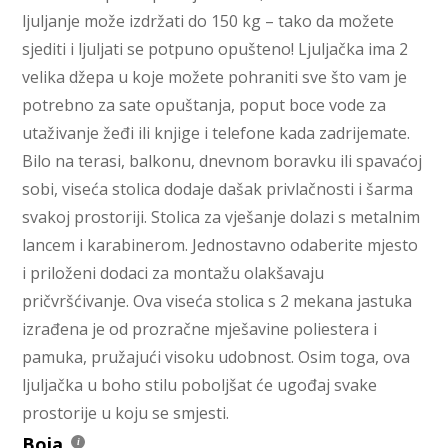
ljuljanje može izdržati do 150 kg – tako da možete
sjediti i ljuljati se potpuno opušteno! Ljuljačka ima 2
velika džepa u koje možete pohraniti sve što vam je
potrebno za sate opuštanja, poput boce vode za
utaživanje žeđi ili knjige i telefone kada zadrijemate.
Bilo na terasi, balkonu, dnevnom boravku ili spavaćoj
sobi, viseća stolica dodaje dašak privlačnosti i šarma
svakoj prostoriji. Stolica za vješanje dolazi s metalnim
lancem i karabinerom. Jednostavno odaberite mjesto
i priloženi dodaci za montažu olakšavaju
pričvršćivanje. Ova viseća stolica s 2 mekana jastuka
izrađena je od prozračne mješavine poliestera i
pamuka, pružajući visoku udobnost. Osim toga, ova
ljuljačka u boho stilu poboljšat će ugođaj svake
prostorije u koju se smjesti.
Boja