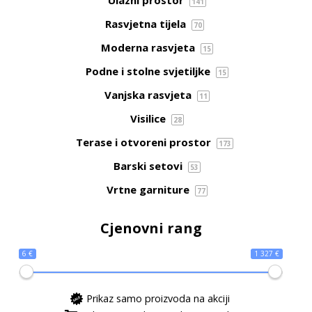
Ulazni prostor
141
Rasvjetna tijela
70
Moderna rasvjeta
15
Podne i stolne svjetiljke
15
Vanjska rasvjeta
11
Visilice
28
Terase i otvoreni prostor
173
Barski setovi
53
Vrtne garniture
77
Cjenovni rang
6 €
1 327 €
Prikaz samo proizvoda na akciji