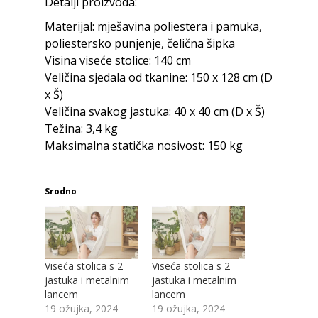
Detalji proizvoda:
Materijal: mješavina poliestera i pamuka,
poliestersko punjenje, čelična šipka
Visina viseće stolice: 140 cm
Veličina sjedala od tkanine: 150 x 128 cm (D
x Š)
Veličina svakog jastuka: 40 x 40 cm (D x Š)
Težina: 3,4 kg
Maksimalna statička nosivost: 150 kg
Srodno
Viseća stolica s 2
Viseća stolica s 2
jastuka i metalnim
jastuka i metalnim
lancem
lancem
19 ožujka, 2024
19 ožujka, 2024