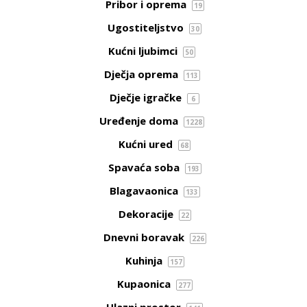
Pribor i oprema
19
Ugostiteljstvo
30
Kućni ljubimci
50
Dječja oprema
113
Dječje igračke
6
Uređenje doma
1228
Kućni ured
68
Spavaća soba
193
Blagavaonica
133
Dekoracije
22
Dnevni boravak
226
Kuhinja
157
Kupaonica
277