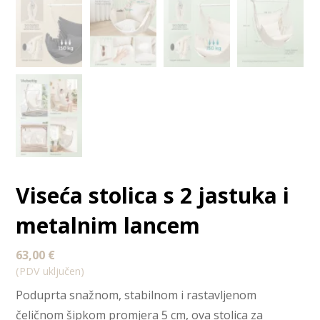
Viseća stolica s 2 jastuka i
metalnim lancem
63,00
€
(PDV uključen)
Poduprta snažnom, stabilnom i rastavljenom
čeličnom šipkom promjera 5 cm, ova stolica za