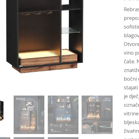
Rebras
prepoz
sofisti
blagov
Otvore
vino p
čaše. 
znatiž
bočni 
stajat
je dje
označe
vitrine
bljesk
živahn