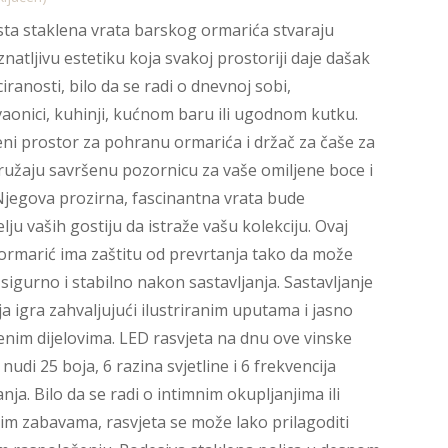
ta staklena vrata barskog ormarića stvaraju
natljivu estetiku koja svakoj prostoriji daje dašak
ciranosti, bilo da se radi o dnevnoj sobi,
aonici, kuhinji, kućnom baru ili ugodnom kutku.
ni prostor za pohranu ormarića i držač za čaše za
ružaju savršenu pozornicu za vaše omiljene boce i
Njegova prozirna, fascinantna vrata bude
elju vaših gostiju da istraže vašu kolekciju. Ovaj
ormarić ima zaštitu od prevrtanja tako da može
i sigurno i stabilno nakon sastavljanja. Sastavljanje
čja igra zahvaljujući ilustriranim uputama i jasno
nim dijelovima. LED rasvjeta na dnu ove vinske
 nudi 25 boja, 6 razina svjetline i 6 frekvencija
anja. Bilo da se radi o intimnim okupljanjima ili
im zabavama, rasvjeta se može lako prilagoditi