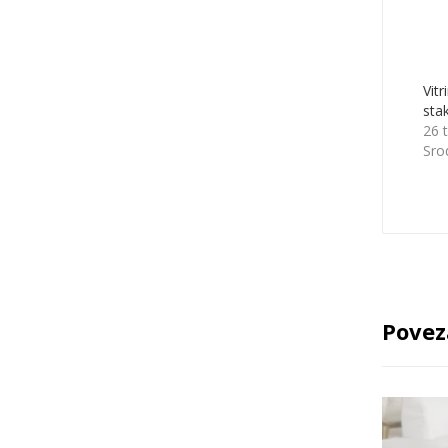
Vitr
sta
26 
Sro
Povez