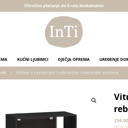
Obročno plaćanje do 6 rata beskamatno
EMA
KUĆNI LJUBIMCI
DJEČJA OPREMA
UREĐENJE DO
vak
Vitrina s rasvjetom i rebrastim staklenim vratima
Vit
Enlarge the image
reb
256,0
(PDV uk