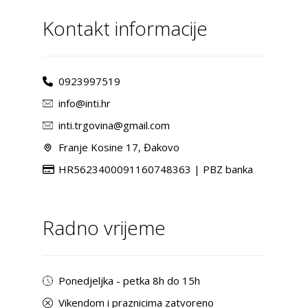
Kontakt informacije
0923997519
info@inti.hr
inti.trgovina@gmail.com
Franje Kosine 17, Đakovo
HR5623400091160748363 | PBZ banka
Radno vrijeme
Ponedjeljka - petka 8h do 15h
Vikendom i praznicima zatvoreno