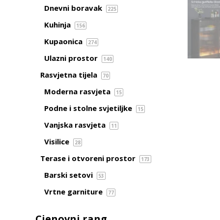
Dnevni boravak
225
Kuhinja
156
Kupaonica
274
Ulazni prostor
140
Rasvjetna tijela
70
Moderna rasvjeta
15
Podne i stolne svjetiljke
15
Vanjska rasvjeta
11
Visilice
28
Terase i otvoreni prostor
173
Barski setovi
53
Vrtne garniture
77
Cjenovni rang