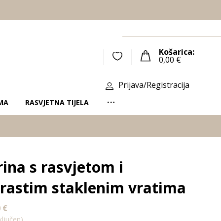
Košarica:
0,00
€
Prijava/Registracija
MA
RASVJETNA TIJELA
rina s rasvjetom i
rastim staklenim vratima
0
€
ljučen)