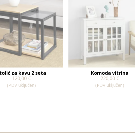
tolić za kavu 2 seta
Komoda vitrina
120,00
€
220,00
€
(PDV uključen)
(PDV uključen)