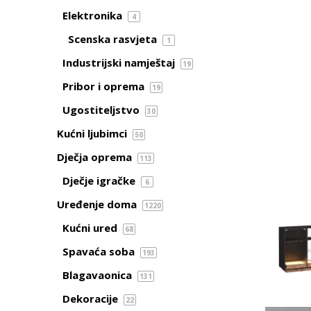
Elektronika
4
Scenska rasvjeta
1
Industrijski namještaj
19
Pribor i oprema
19
Ugostiteljstvo
30
Kućni ljubimci
50
Dječja oprema
113
Dječje igračke
6
Uređenje doma
1220
Kućni ured
68
Spavaća soba
193
Blagavaonica
131
Dekoracije
22