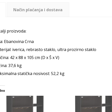
Način plaćanja i dostava
alji proizvoda:
a: Ebanovina Crna
erijal: iverica, rebrasto staklo, ultra prozirno staklo
ičina: 42 x 88 x 105 cm (D x Š x V)
ina: 37,6 kg
simalna statička nosivost: 52,2 kg
dno