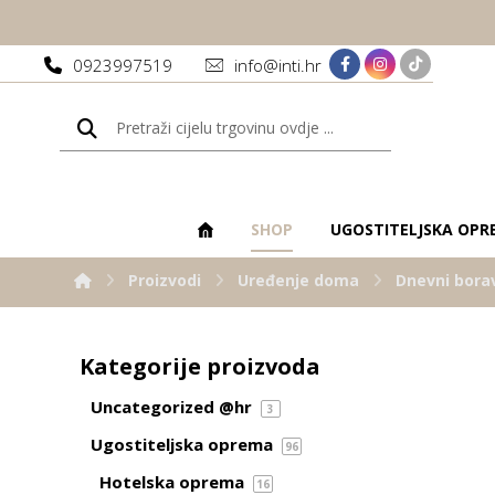
0923997519
info@inti.hr
SHOP
UGOSTITELJSKA OPR
Proizvodi
Uređenje doma
Dnevni bora
Kategorije proizvoda
Uncategorized @hr
3
Ugostiteljska oprema
96
Hotelska oprema
16