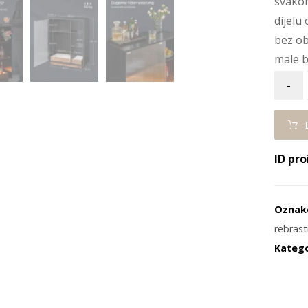
svakom
dijelu
bez ob
male b
-
ID pro
Oznak
rebrast
Katego