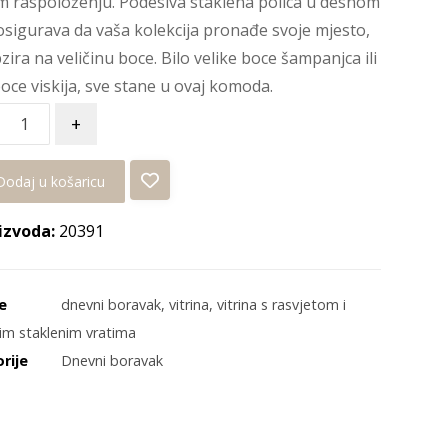
 raspoloženju. Podesiva staklena polica u desnom
 osigurava da vaša kolekcija pronađe svoje mjesto,
zira na veličinu boce. Bilo velike boce šampanjca ili
oce viskija, sve stane u ovaj komoda.
+
Dodaj u košaricu
izvoda:
20391
e
dnevni boravak
,
vitrina
,
vitrina s rasvjetom i
im staklenim vratima
rije
Dnevni boravak