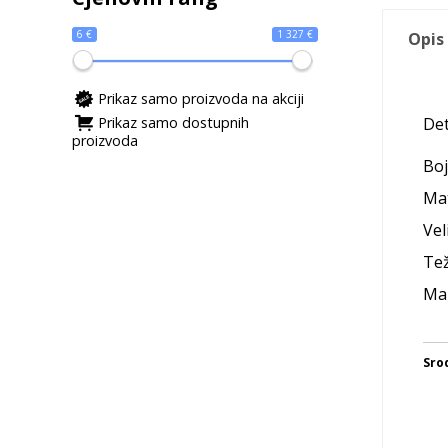
6 €
1 327 €
Opis
Prikaz samo proizvoda na akciji
Prikaz samo dostupnih
Det
proizvoda
Boj
Mat
Vel
Tež
Mak
Sro